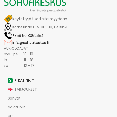
Käytettyjä tuotteita myydään.
Kornetintie 6 A, 00380, Helsinki
+358 50 3062654
info@sohvakeskus.fi
AUKIOLOAJAT
ma -pe 10- 18
la 11 - 18
su 12 - 17
PIKALINKIT
TARJOUKSET
Sohvat
Nojatuolit
UUSI