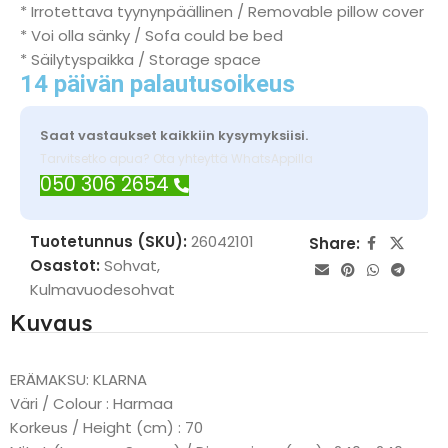
* Irrotettava tyynynpäällinen / Removable pillow cover
* Voi olla sänky / Sofa could be bed
* Säilytyspaikka / Storage space
14 päivän palautusoikeus
Saat vastaukset kaikkiin kysymyksiisi.
Tarvitsetko apua? Ota yhteyttä WhatsAppilla
050 306 2654
Tuotetunnus (SKU):
26042101
Share:
Osastot:
Sohvat
,
Kulmavuodesohvat
Kuvaus
ERÄMAKSU: KLARNA
Väri / Colour : Harmaa
Korkeus / Height (cm) : 70