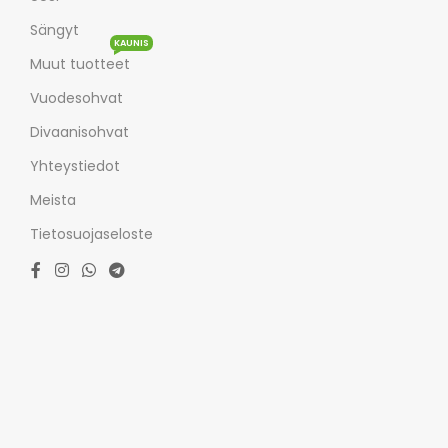
Sängyt
KAUNIS
Muut tuotteet
Vuodesohvat
Divaanisohvat
Yhteystiedot
Meista
Tietosuojaseloste