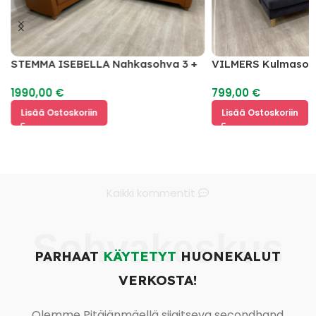
STEMMA ISEBELLA Nahkasohva 3 +
VILMERS Kulmasoh
2
1990,00
€
799,00
€
Lisää Ostoskoriin
Lisää Ostoskoriin
Kaikki kommentit
Sohvakeskus
PARHAAT
KÄYTETYT
HUONEKALUT
VERKOSTA!
Olemme Pitäjänmäellä sijaitseva secondhand