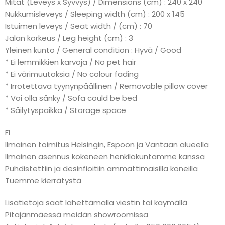
Mitat (Leveys x Syvvys) / Dimensions (cm) : 240 x 240
Nukkumisleveys / Sleeping width (cm) : 200 x 145
Istuimen leveys / Seat width / (cm) : 70
Jalan korkeus / Leg height (cm) : 3
Yleinen kunto / General condition : Hyvä / Good
* Ei lemmikkien karvoja / No pet hair
* Ei värimuutoksia / No colour fading
* Irrotettava tyynynpäällinen / Removable pillow cover
* Voi olla sänky / Sofa could be bed
* Säilytyspaikka / Storage space
FI
Ilmainen toimitus Helsingin, Espoon ja Vantaan alueella
Ilmainen asennus kokeneen henkilökuntamme kanssa
Puhdistettiin ja desinfioitiin ammattimaisilla koneilla
Tuemme kierrätystä
Lisätietoja saat lähettämällä viestin tai käymällä
Pitäjänmäessä meidän showroomissa