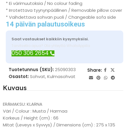
* Ei värimuutoksia / No colour fading
* Irrotettava tyynynpäällinen / Removable pillow cover
* Vaihdettava sohvan puoli / Changeable sofa side
14 päivän palautusoikeus
Saat vastaukset kaikkiin kysymyksiisi.
Tarvitsetko apua? Ota yhteyttä WhatsAppilla
050 306 2654
Tuotetunnus (SKU):
25090303
Share:
Osastot:
Sohvat
,
Kulmasohvat
Kuvaus
ERÄMAKSU: KLARNA
Väri / Colour : Musta / Harmaa
Korkeus / Height (cm) : 66
Mitat (Leveys x Syvvys) / Dimensions (cm) : 275 x 135