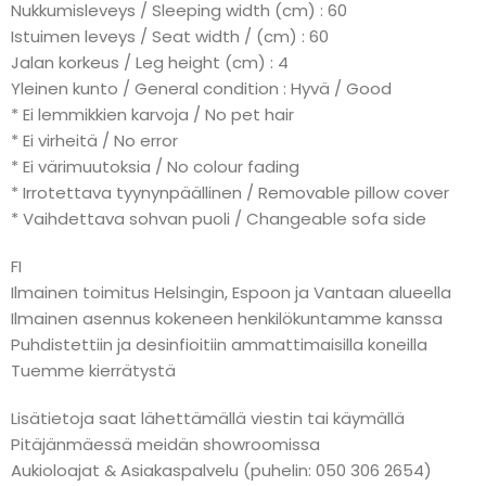
Nukkumisleveys / Sleeping width (cm) : 60
Istuimen leveys / Seat width / (cm) : 60
Jalan korkeus / Leg height (cm) : 4
Yleinen kunto / General condition : Hyvä / Good
* Ei lemmikkien karvoja / No pet hair
* Ei virheitä / No error
* Ei värimuutoksia / No colour fading
* Irrotettava tyynynpäällinen / Removable pillow cover
* Vaihdettava sohvan puoli / Changeable sofa side
FI
Ilmainen toimitus Helsingin, Espoon ja Vantaan alueella
Ilmainen asennus kokeneen henkilökuntamme kanssa
Puhdistettiin ja desinfioitiin ammattimaisilla koneilla
Tuemme kierrätystä
Lisätietoja saat lähettämällä viestin tai käymällä
Pitäjänmäessä meidän showroomissa
Aukioloajat & Asiakaspalvelu (puhelin: 050 306 2654)