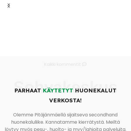
Kaikki kommentit
Sohvakeskus
PARHAAT
KÄYTETYT
HUONEKALUT
VERKOSTA!
Olemme Pitäjänmäellä sijaitseva secondhand
huonekaluliike. Kannatamme kierrätystä. Meiltä
löytyy myös pesu-, huolto- ja myy/lahjoita palveluita.