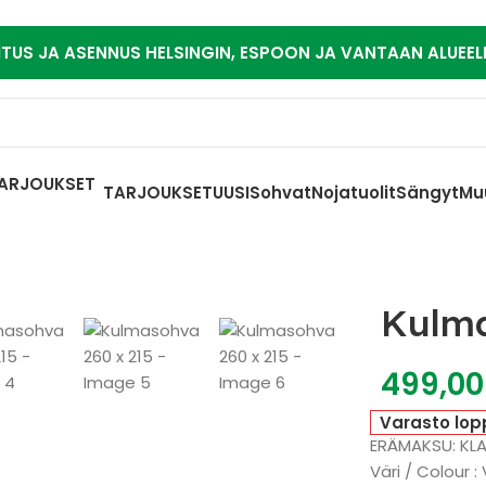
ITUS JA ASENNUS HELSINGIN, ESPOON JA VANTAAN ALUEEL
TARJOUKSET
UUSI
Sohvat
Nojatuolit
Sängyt
Mu
Kulma
499,0
Varasto lop
ERÄMAKSU: KL
Väri / Colour