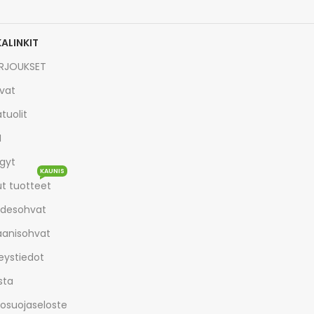
KALINKIT
RJOUKSET
vat
tuolit
I
gyt
KAUNIS
t tuotteet
desohvat
aanisohvat
eystiedot
sta
tosuojaseloste