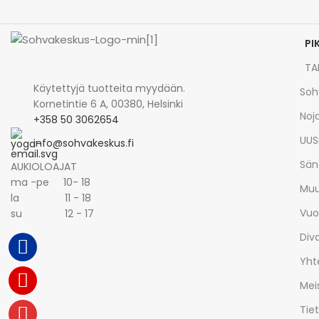
PI
TA
Käytettyjä tuotteita myydään.
Soh
Kornetintie 6 A, 00380, Helsinki
Noja
+358 50 3062654
UUS
info@sohvakeskus.fi
Sän
AUKIOLOAJAT
ma -pe 10- 18
Muu
la 11 - 18
Vuo
su 12 - 17
Div
Yht
Mei
Tie