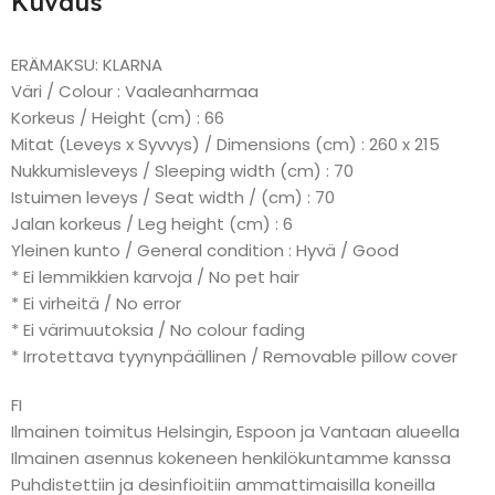
Kuvaus
ERÄMAKSU: KLARNA
Väri / Colour : Vaaleanharmaa
Korkeus / Height (cm) : 66
Mitat (Leveys x Syvvys) / Dimensions (cm) : 260 x 215
Nukkumisleveys / Sleeping width (cm) : 70
Istuimen leveys / Seat width / (cm) : 70
Jalan korkeus / Leg height (cm) : 6
Yleinen kunto / General condition : Hyvä / Good
* Ei lemmikkien karvoja / No pet hair
* Ei virheitä / No error
* Ei värimuutoksia / No colour fading
* Irrotettava tyynynpäällinen / Removable pillow cover
FI
Ilmainen toimitus Helsingin, Espoon ja Vantaan alueella
Ilmainen asennus kokeneen henkilökuntamme kanssa
Puhdistettiin ja desinfioitiin ammattimaisilla koneilla