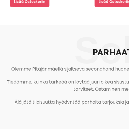
Lisää Ostoskoriin
Lisää Ostoskoriin
So
PARHAA
Olemme Pitäjänmäellä sijaitseva secondhand huonekal
Tiedämme, kuinka tärkeää on löytää juuri oikea sisustustu
tarvitset. Ostaminen meil
Älä jätä tilaisuutta hyödyntää parhaita tarjouksia 