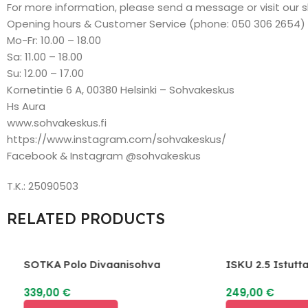
For more information, please send a message or visit our 
Opening hours & Customer Service (phone: 050 306 2654)
Mo-Fr: 10.00 – 18.00
Sa: 11.00 – 18.00
Su: 12.00 – 17.00
Kornetintie 6 A, 00380 Helsinki – Sohvakeskus
Hs Aura
www.sohvakeskus.fi
https://www.instagram.com/sohvakeskus/
Facebook & Instagram @sohvakeskus
T.K.: 25090503
RELATED PRODUCTS
SOTKA Polo Divaanisohva
ISKU 2.5 Istutta
339,00
€
249,00
€