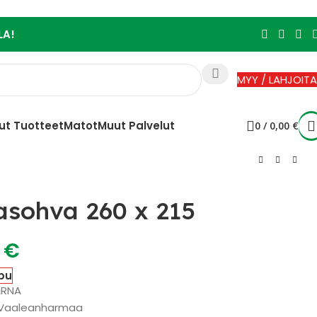
LA!
MYY / LAHJOITA
ut Tuotteet
Matot
Muut Palvelut
0
/
0,00
€
sohva 260 x 215
0
€
pu
ARNA
 : Vaaleanharmaa