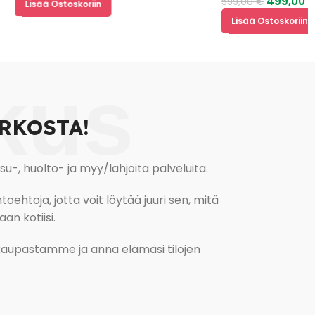
499,00
€
599,00
€
Lisää Ostoskoriin
Lisää Ostoskoriin
kus
RKOSTA!
, huolto- ja myy/lahjoita palveluita.
oehtoja, jotta voit löytää juuri sen, mitä
an kotiisi.
kokaupastamme ja anna elämäsi tilojen