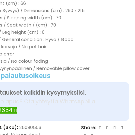
ht (cm) : 66
x Syvvys) / Dimensions (cm) : 260 x 215
 / Sleeping width (cm) : 70
s / Seat width / (cm) : 70
/ Leg height (cm) : 6
/ General condition : Hyvä / Good
 karvoja / No pet hair
No error
ksia / No colour fading
tyynynpäällinen / Removable pillow cover
 palautusoikeus
taukset kaikkiin kysymyksiisi.
ko apua? Ota yhteyttä WhatsAppilla
 2654
s (SKU):
25090503
Share:
hvat
,
Kulmasohvat