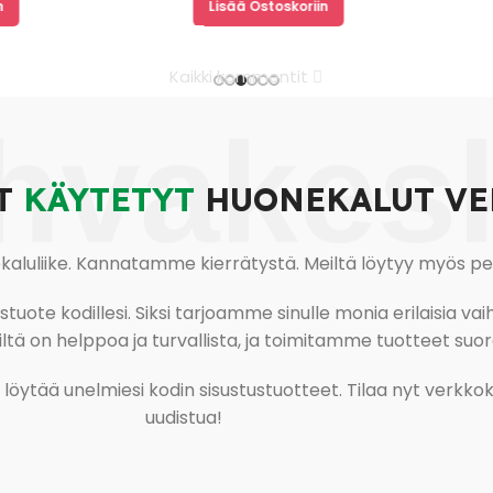
Lisää Ostoskoriin
Kaikki kommentit
hvakes
T
KÄYTETYT
HUONEKALUT VE
uliike. Kannatamme kierrätystä. Meiltä löytyy myös pesu-
ote kodillesi. Siksi tarjoamme sinulle monia erilaisia vaiht
tä on helppoa ja turvallista, ja toimitamme tuotteet suora
ja löytää unelmiesi kodin sisustustuotteet. Tilaa nyt verk
uudistua!