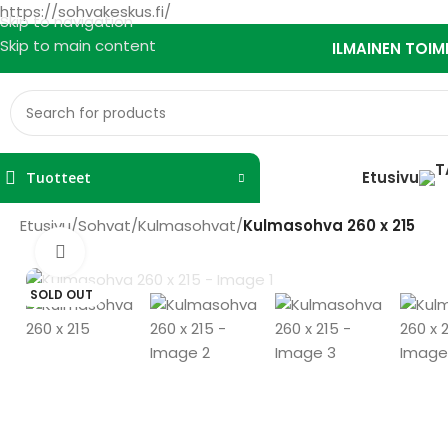
https://sohvakeskus.fi/
Skip to navigation
Skip to main content
ILMAINEN TOIM
Etusivu
Tuotteet
Etusivu
/
Sohvat
/
Kulmasohvat
/
Kulmasohva 260 x 215
Watch video
SOLD OUT