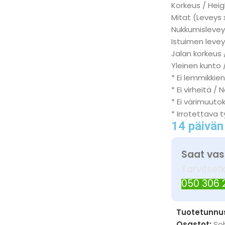
Korkeus / Heig
Mitat (Leveys 
Nukkumisleveys
Istuimen levey
Jalan korkeus 
Yleinen kunto 
* Ei lemmikkien
* Ei virheitä / 
* Ei värimuuto
* Irrotettava 
14 päivän
Saat vas
Tarvitset
050 306
Tuotetunnu
Osastot:
So