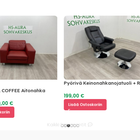
Pyörivä Keinonahkanojatuoli + Rahi
Säädettävä Selkänoja
EE Aitonahka
199,00
€
Lisää Ostoskoriin
Kaikki kommentit