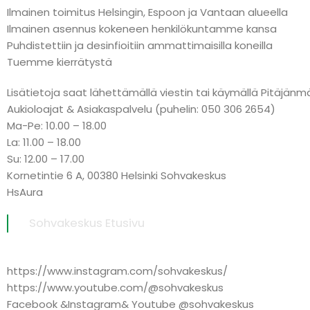
Ilmainen toimitus Helsingin, Espoon ja Vantaan alueella
Ilmainen asennus kokeneen henkilökuntamme kansa
Puhdistettiin ja desinfioitiin ammattimaisilla koneilla
Tuemme kierrätystä
Lisätietoja saat lähettämällä viestin tai käymällä Pitäj
Aukioloajat & Asiakaspalvelu (puhelin: 050 306 2654)
Ma-Pe: 10.00 – 18.00
La: 11.00 – 18.00
Su: 12.00 – 17.00
Kornetintie 6 A, 00380 Helsinki Sohvakeskus
HsAura
Sohvakeskus Etusivu
https://www.instagram.com/sohvakeskus/
https://www.youtube.com/@sohvakeskus
Facebook &Instagram& Youtube @sohvakeskus