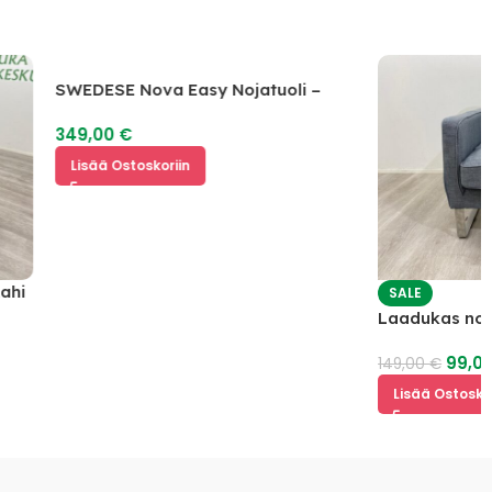
SWEDESE Nova Easy Nojatuoli –
Ilmainen Toimitus Ovh. 1200 €
349,00
€
Lisää Ostoskoriin
SALE
Laadukas nojatuoli
99,00
€
149,00
€
Lisää Ostoskoriin