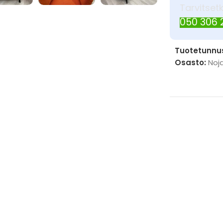
Tarvitset
050 306
Tuotetunnu
Osasto:
Noja