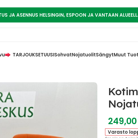
TUS JA ASENNUS HELSINGIN, ESPOON JA VANTAAN ALUEELL
vu
TARJOUKSET
UUSI
Sohvat
Nojatuolit
Sängyt
Muut Tuo
Kotim
Nojat
249,0
Varasto lop