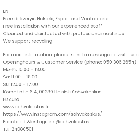
EN
Free deliveryin Helsinki, Espoo and Vantaa area .
Free installation with our experienced staff
Cleaned and disinfected with professionalmachines
We support recycling
For more information, please send a message or visit our 
Openinghours & Customer Service (phone: 050 306 2654)
Mo-Fr: 10.00 – 18.00
Sa: 11.00 – 18.00
Su: 12.00 – 17.00
Kornetintie 6 A, 00380 Helsinki Sohvakeskus
HsAura
www.sohvakeskus.fi
https://www.instagram.com/sohvakeskus/
Facebook &Instagram @sohvakeskus
T.K: 24080501