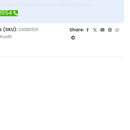
ko apua? Ota yhteyttä WhatsAppilla
 2654
s (SKU):
24080501
Share:
tuolit