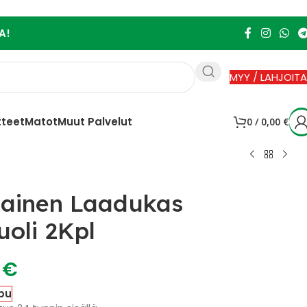
A!
MYY / LAHJOITA
tteet
Matot
Muut Palvelut
0
/
0,00
€
ainen Laadukas
uoli 2Kpl
0
€
pu