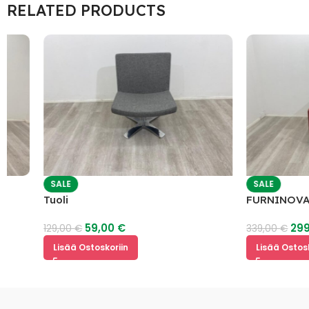
RELATED PRODUCTS
SALE
SALE
Tuoli
FURNINOVA COFF
Nojatuoli
59,00
€
299,00
€
129,00
€
339,00
€
Lisää Ostoskoriin
Lisää Ostoskoriin