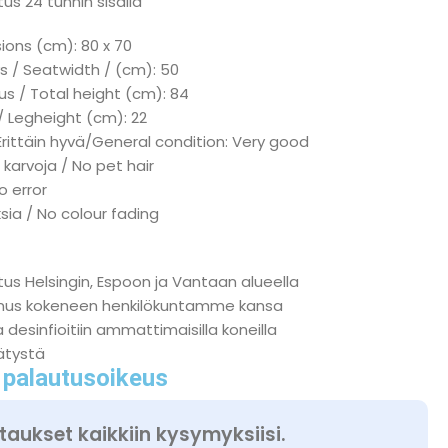
us 24 tunnin sisällä
ions (cm): 80 x 70
s / Seatwidth / (cm): 50
s / Total height (cm): 84
/ Legheight (cm): 22
Erittäin hyvä/General condition: Very good
 karvoja / No pet hair
No error
ksia / No colour fading
tus Helsingin, Espoon ja Vantaan alueella
nnus kokeneen henkilökuntamme kansa
a desinfioitiin ammattimaisilla koneilla
ätystä
 palautusoikeus
taukset kaikkiin kysymyksiisi.