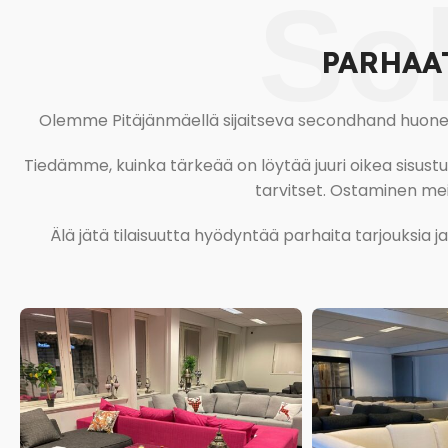
So
PARHAA
Olemme Pitäjänmäellä sijaitseva secondhand huonekal
Tiedämme, kuinka tärkeää on löytää juuri oikea sisustustu
tarvitset. Ostaminen meil
Älä jätä tilaisuutta hyödyntää parhaita tarjouksia 