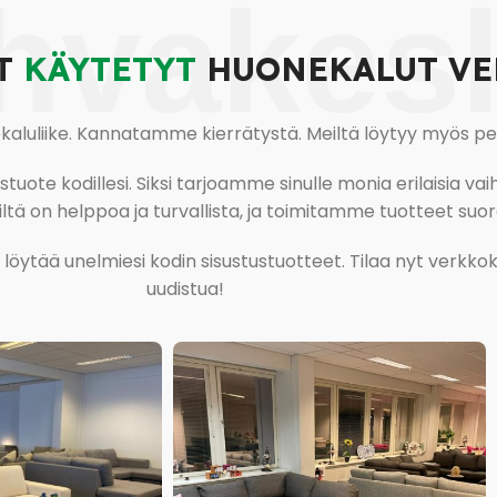
hvakes
T
KÄYTETYT
HUONEKALUT VE
uliike. Kannatamme kierrätystä. Meiltä löytyy myös pesu-
ote kodillesi. Siksi tarjoamme sinulle monia erilaisia vaiht
tä on helppoa ja turvallista, ja toimitamme tuotteet suora
ja löytää unelmiesi kodin sisustustuotteet. Tilaa nyt verk
uudistua!