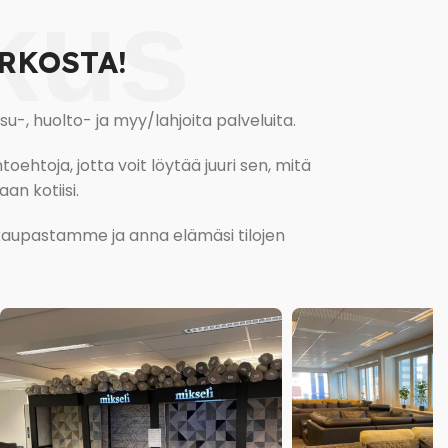
kus
RKOSTA!
, huolto- ja myy/lahjoita palveluita.
oehtoja, jotta voit löytää juuri sen, mitä
an kotiisi.
kokaupastamme ja anna elämäsi tilojen