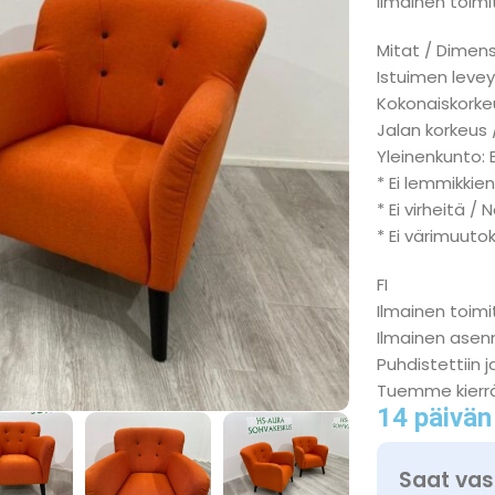
Ilmainen toimit
Mitat / Dimens
Istuimen levey
Kokonaiskorkeu
Jalan korkeus 
Yleinenkunto: 
* Ei lemmikkien
* Ei virheitä / 
* Ei värimuuto
FI
Ilmainen toimi
Ilmainen ase
Puhdistettiin j
Tuemme kierr
14 päivän
Saat vas