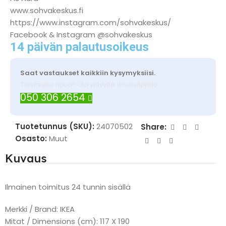
www.sohvakeskus.fi
https://www.instagram.com/sohvakeskus/
Facebook & Instagram @sohvakeskus
14 päivän palautusoikeus
Saat vastaukset kaikkiin kysymyksiisi.
Tarvitsetko apua? Ota yhteyttä WhatsAppilla
050 306 2654
Tuotetunnus (SKU):
24070502
Share:
Osasto:
Muut
Kuvaus
Ilmainen toimitus 24 tunnin sisällä
Merkki / Brand: IKEA
Mitat / Dimensions (cm): 117 X 190