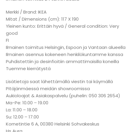
Merkki / Brand: IKEA
Mitat / Dimensions (cm): 117 X 190
Yleinen kunto: Erittäin hyvä / General condition: Very
good
FI
Ilmainen toimitus Helsingin, Espoon ja Vantaan alueella
Ilmainen asennus kokeneen henkilökuntamme kanssa
Puhdistettiin ja desinfioitiin ammattimaisilla koneilla
Tuemme kierrätystä
Lisätietoja saat lähettämällä viestin tai käymällä
Pitäjänmäessä meidän showroomissa
Aukioloajat & Asiakaspalvelu (puhelin: 050 306 2654)
Ma-Pe: 10.00 – 19.00
La: 11.00 – 18.00
Su: 12.00 – 17.00
Kornetintie 6 A, 00380 Helsinki Sohvakeskus
Hs Aura