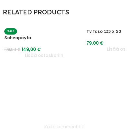
RELATED PRODUCTS
Tv taso 135 x 50
SALE
Sohvapöytä
79,00
€
Lisää ost
149,00
€
199,00
€
Lisää ostoskoriin
Kaikki kommentit