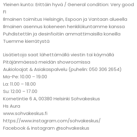
Yleinen kunto: Erittäin hyvä / General condition: Very good
FI
Ilmainen toimitus Helsingin, Espoon ja Vantaan alueella
Ilmainen asennus kokeneen henkilökuntamme kanssa
Puhdistettiin ja desinfioitiin ammattimaisilla koneilla
Tuemme kierrätystä
Lisätietoja saat lähettämällä viestin tai käymällä
Pitäjänmäessä meidän showroomissa
Aukioloajat & Asiakaspalvelu (puhelin: 050 306 2654)
Ma-Pe: 10.00 – 19.00
La: 11.00 – 18.00
Su: 12.00 – 17.00
Kornetintie 6 A, 00380 Helsinki Sohvakeskus
Hs Aura
www.sohvakeskus.fi
https://www.instagram.com/sohvakeskus/
Facebook & Instagram @sohvakeskus