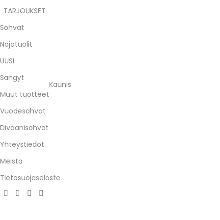
TARJOUKSET
Sohvat
Nojatuolit
UUSI
Sängyt
Kaunis
Muut tuotteet
Vuodesohvat
Divaanisohvat
Yhteystiedot
Meista
Tietosuojaseloste