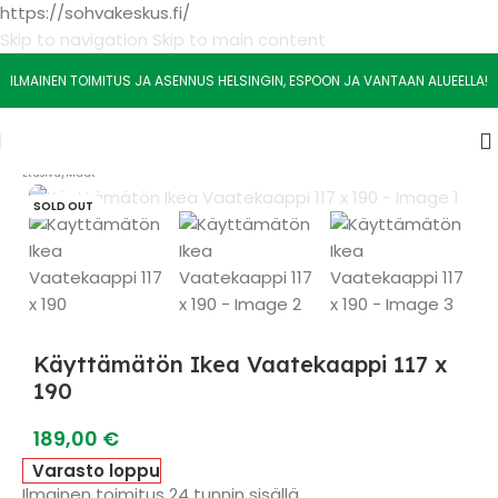
https://sohvakeskus.fi/
Skip to navigation
Skip to main content
ILMAINEN TOIMITUS JA ASENNUS HELSINGIN, ESPOON JA VANTAAN ALUEELLA!
Etusivu
/
Muut
SOLD OUT
Käyttämätön Ikea Vaatekaappi 117 x
190
189,00
€
Varasto loppu
Ilmainen toimitus 24 tunnin sisällä