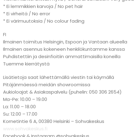
* Ei lemmikkien karvoja / No pet hair
* Ei virheitä / No error
* Ei värimuutoksia / No colour fading
FI
Ilmainen toimitus Helsingin, Espoon ja Vantaan alueella
Ilmainen asennus kokeneen henkilökuntamme kanssa
Puhdistettiin ja desinfioitiin ammattimaisilla koneilla
Tuemme kierrätystä
Lisätietoja saat lähettämällä viestin tai käymällä
Pitäjänmäessä meidän showroomissa
Aukioloajat & Asiakaspalvelu (puhelin: 050 306 2654)
Ma-Pe: 10.00 – 19.00
La: 11.00 – 18.00
Su: 12.00 – 17.00
Kornetintie 6 A, 00380 Helsinki – Sohvakeskus
www.sohvakeskus.fi
Facebook & Instagram @sohvakeskus