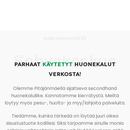
Kaikki kommentit
Sohvakeskus
PARHAAT
KÄYTETYT
HUONEKALUT
VERKOSTA!
Olemme Pitäjänmäellä sijaitseva secondhand
huonekaluliike. Kannatamme kierrätystä. Meiltä
löytyy myös pesu-, huolto- ja myy/lahjoita palveluita.
Tiedämme, kuinka tärkeää on löytää juuri oikea
sisustustuote kodillesi. Siksi tarjoamme sinulle monia