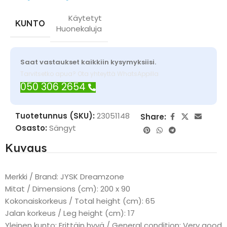
Käytetyt
KUNTO
Huonekaluja
Saat vastaukset kaikkiin kysymyksiisi.
Tarvitsetko apua? Ota yhteyttä WhatsAppilla
050 306 2654
Tuotetunnus (SKU):
23051148
Share:
Osasto:
Sängyt
Kuvaus
Merkki / Brand: JYSK Dreamzone
Mitat / Dimensions (cm): 200 x 90
Kokonaiskorkeus / Total height (cm): 65
Jalan korkeus / Leg height (cm): 17
Yleinen kunto: Erittäin hyvä / General condition: Very good