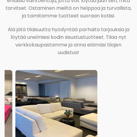
erilaisia vaihtoehtoja, jotta voit löytää juuri sen, mitä
tarvitset. Ostaminen meiltä on helppoa ja turvallista,
ja toimitamme tuotteet suoraan kotiisi.
Älä jätä tilaisuutta hyödyntää parhaita tarjouksia ja
löytää unelmiesi kodin sisustustuotteet. Tilaa nyt
verkkokaupastamme ja anna elämäsi tilojen
uudistua!