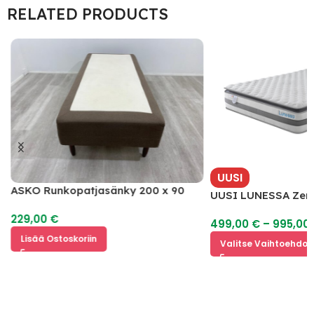
RELATED PRODUCTS
UUSI
ASKO Runkopatjasänky 200 x 90
UUSI LUNESSA Zenit
229,00
€
499,00
€
–
995,00
Lisää Ostoskoriin
Valitse Vaihtoehdoi