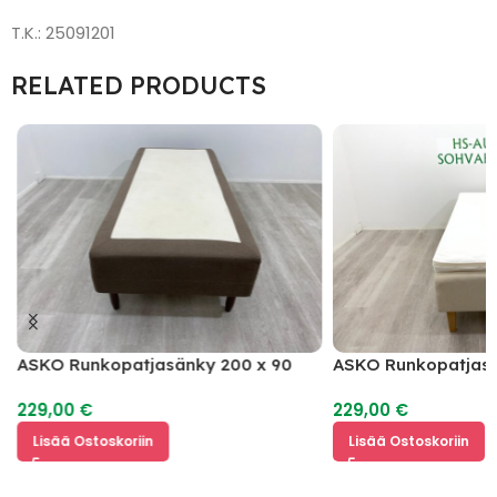
T.K.: 25091201
RELATED PRODUCTS
ASKO Runkopatjasänky 200 x 90
ASKO Runkopatjas
Petauspatja 200 x 
229,00
€
229,00
€
Lisää Ostoskoriin
Lisää Ostoskoriin