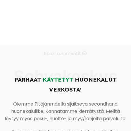
Kaikki kommentit
Sohvakeskus
PARHAAT
KÄYTETYT
HUONEKALUT
VERKOSTA!
Olemme Pitäjänmäellä sijaitseva secondhand
huonekaluliike. Kannatamme kierrätystä. Meiltä
löytyy myös pesu-, huolto- ja myy/lahjoita palveluita.