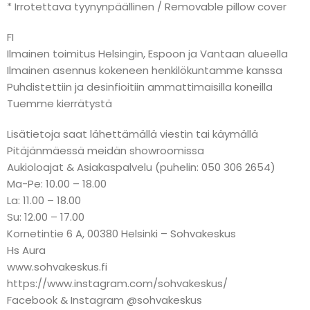
* Irrotettava tyynynpäällinen / Removable pillow cover
FI
Ilmainen toimitus Helsingin, Espoon ja Vantaan alueella
Ilmainen asennus kokeneen henkilökuntamme kanssa
Puhdistettiin ja desinfioitiin ammattimaisilla koneilla
Tuemme kierrätystä
Lisätietoja saat lähettämällä viestin tai käymällä
Pitäjänmäessä meidän showroomissa
Aukioloajat & Asiakaspalvelu (puhelin: 050 306 2654)
Ma-Pe: 10.00 – 18.00
La: 11.00 – 18.00
Su: 12.00 – 17.00
Kornetintie 6 A, 00380 Helsinki – Sohvakeskus
Hs Aura
www.sohvakeskus.fi
https://www.instagram.com/sohvakeskus/
Facebook & Instagram @sohvakeskus