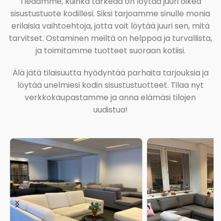
Tiedämme, kuinka tärkeää on löytää juuri oikea
sisustustuote kodillesi. Siksi tarjoamme sinulle monia
erilaisia vaihtoehtoja, jotta voit löytää juuri sen, mitä
tarvitset. Ostaminen meiltä on helppoa ja turvallista,
ja toimitamme tuotteet suoraan kotiisi.
Älä jätä tilaisuutta hyödyntää parhaita tarjouksia ja
löytää unelmiesi kodin sisustustuotteet. Tilaa nyt
verkkokaupastamme ja anna elämäsi tilojen
uudistua!