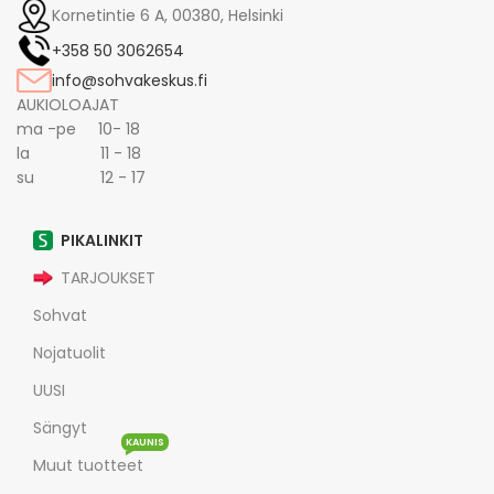
Kornetintie 6 A, 00380, Helsinki
+358 50 3062654
info@sohvakeskus.fi
AUKIOLOAJAT
ma -pe 10- 18
la 11 - 18
su 12 - 17
PIKALINKIT
TARJOUKSET
Sohvat
Nojatuolit
UUSI
Sängyt
KAUNIS
Muut tuotteet