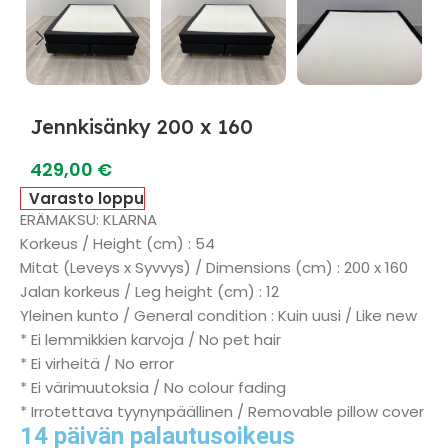
Jennkisänky 200 x 160
429,00
€
Varasto loppu
ERÄMAKSU: KLARNA
Korkeus / Height (cm) : 54
Mitat (Leveys x Syvvys) / Dimensions (cm) : 200 x 160
Jalan korkeus / Leg height (cm) : 12
Yleinen kunto / General condition : Kuin uusi / Like new
* Ei lemmikkien karvoja / No pet hair
* Ei virheitä / No error
* Ei värimuutoksia / No colour fading
* Irrotettava tyynynpäällinen / Removable pillow cover
14 päivän palautusoikeus