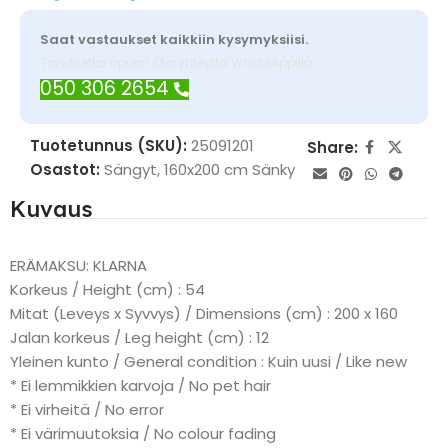
Saat vastaukset kaikkiin kysymyksiisi.
Tarvitsetko apua? Ota yhteyttä WhatsAppilla
050 306 2654
Tuotetunnus (SKU):
25091201
Share:
Osastot:
Sängyt
,
160x200 cm Sänky
Kuvaus
ERÄMAKSU: KLARNA
Korkeus / Height (cm) : 54
Mitat (Leveys x Syvvys) / Dimensions (cm) : 200 x 160
Jalan korkeus / Leg height (cm) : 12
Yleinen kunto / General condition : Kuin uusi / Like new
* Ei lemmikkien karvoja / No pet hair
* Ei virheitä / No error
* Ei värimuutoksia / No colour fading