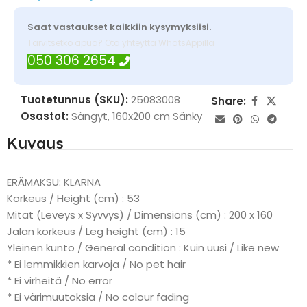
Saat vastaukset kaikkiin kysymyksiisi.
Tarvitsetko apua? Ota yhteyttä WhatsAppilla
050 306 2654
Tuotetunnus (SKU):
25083008
Share:
Osastot:
Sängyt
,
160x200 cm Sänky
Kuvaus
ERÄMAKSU: KLARNA
Korkeus / Height (cm) : 53
Mitat (Leveys x Syvvys) / Dimensions (cm) : 200 x 160
Jalan korkeus / Leg height (cm) : 15
Yleinen kunto / General condition : Kuin uusi / Like new
* Ei lemmikkien karvoja / No pet hair
* Ei virheitä / No error
* Ei värimuutoksia / No colour fading