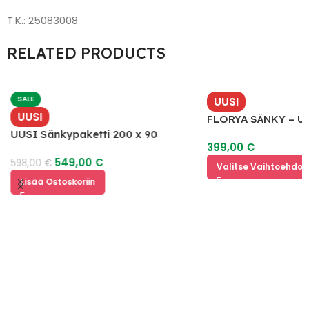
T.K.: 25083008
RELATED PRODUCTS
SALE
UUSI
UUSI
y
FLORYA SÄNKY – U
UUSI Sänkypaketti 200 x 90
399,00
€
549,00
€
598,00
€
Valitse Vaihtoehdoi
Lisää Ostoskoriin