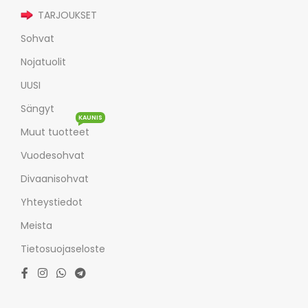
TARJOUKSET
Sohvat
Nojatuolit
UUSI
Sängyt
KAUNIS
Muut tuotteet
Vuodesohvat
Divaanisohvat
Yhteystiedot
Meista
Tietosuojaseloste