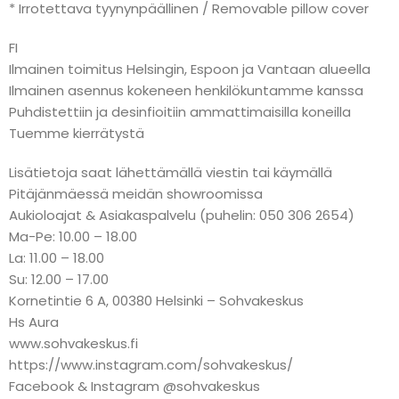
* Irrotettava tyynynpäällinen / Removable pillow cover
FI
Ilmainen toimitus Helsingin, Espoon ja Vantaan alueella
Ilmainen asennus kokeneen henkilökuntamme kanssa
Puhdistettiin ja desinfioitiin ammattimaisilla koneilla
Tuemme kierrätystä
Lisätietoja saat lähettämällä viestin tai käymällä
Pitäjänmäessä meidän showroomissa
Aukioloajat & Asiakaspalvelu (puhelin: 050 306 2654)
Ma-Pe: 10.00 – 18.00
La: 11.00 – 18.00
Su: 12.00 – 17.00
Kornetintie 6 A, 00380 Helsinki – Sohvakeskus
Hs Aura
www.sohvakeskus.fi
https://www.instagram.com/sohvakeskus/
Facebook & Instagram @sohvakeskus