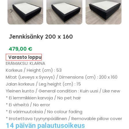
Jennkisänky 200 x 160
479,00
€
Varasto loppu
ERÄMAKSU: KLARNA
Korkeus / Height (cm) : 53
Mitat (Leveys x Syvvys) / Dimensions (cm) : 200 x 160
Jalan korkeus / Leg height (cm) : 15
Yleinen kunto / General condition : Kuin uusi / Like new
* Ei lemmikkien karvoja / No pet hair
* Ei virheitä / No error
* Ei värimuutoksia / No colour fading
* Irrotettava tyynynpäällinen / Removable pillow cover
14 päivän palautusoikeus