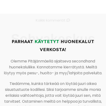
Kaikki kommentit
Sohvakeskus
PARHAAT
KÄYTETYT
HUONEKALUT
VERKOSTA!
Olemme Pitäjänmäellä sijaitseva secondhand
huonekaluliike. Kannatamme kierrätystä. Meiltä
löytyy myös pesu-, huolto- ja myy/lahjoita palveluita.
Tiedämme, kuinka tärkeää on löytää juuri oikea
sisustustuote kodillesi. Siksi tarjoamme sinulle monia
erilaisia vaihtoehtoja, jotta voit löytää juuri sen, mitä
tarvitset. Ostaminen meiltä on helppoa ja turvallista,