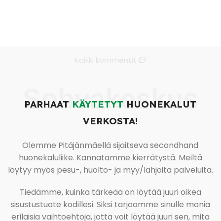
Kaikki kommentit
Sohvakeskus
PARHAAT
KÄYTETYT
HUONEKALUT
VERKOSTA!
Olemme Pitäjänmäellä sijaitseva secondhand
huonekaluliike. Kannatamme kierrätystä. Meiltä
löytyy myös pesu-, huolto- ja myy/lahjoita palveluita.
Tiedämme, kuinka tärkeää on löytää juuri oikea
sisustustuote kodillesi. Siksi tarjoamme sinulle monia
erilaisia vaihtoehtoja, jotta voit löytää juuri sen, mitä