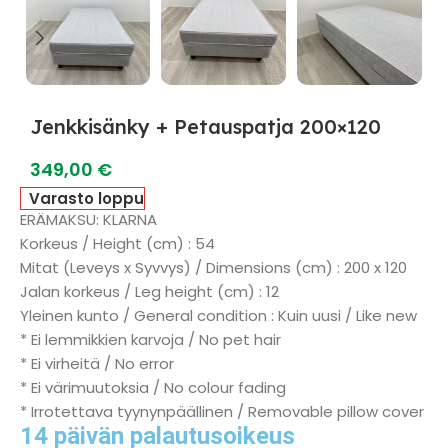
Jenkkisänky + Petauspatja 200×120
349,00
€
Varasto loppu
ERÄMAKSU: KLARNA
Korkeus / Height (cm) : 54
Mitat (Leveys x Syvvys) / Dimensions (cm) : 200 x 120
Jalan korkeus / Leg height (cm) : 12
Yleinen kunto / General condition : Kuin uusi / Like new
* Ei lemmikkien karvoja / No pet hair
* Ei virheitä / No error
* Ei värimuutoksia / No colour fading
* Irrotettava tyynynpäällinen / Removable pillow cover
14 päivän palautusoikeus