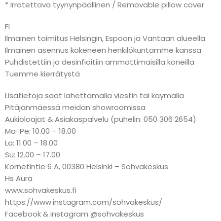
* Irrotettava tyynynpäällinen / Removable pillow cover
FI
Ilmainen toimitus Helsingin, Espoon ja Vantaan alueella
Ilmainen asennus kokeneen henkilökuntamme kanssa
Puhdistettiin ja desinfioitiin ammattimaisilla koneilla
Tuemme kierrätystä
Lisätietoja saat lähettämällä viestin tai käymällä
Pitäjänmäessä meidän showroomissa
Aukioloajat & Asiakaspalvelu (puhelin: 050 306 2654)
Ma-Pe: 10.00 – 18.00
La: 11.00 – 18.00
Su: 12.00 – 17.00
Kornetintie 6 A, 00380 Helsinki – Sohvakeskus
Hs Aura
www.sohvakeskus.fi
https://www.instagram.com/sohvakeskus/
Facebook & Instagram @sohvakeskus