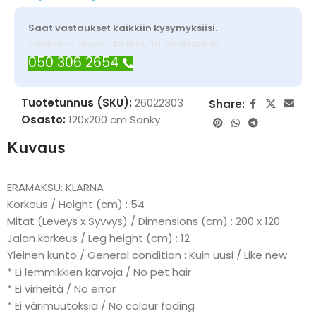
Saat vastaukset kaikkiin kysymyksiisi.
Tarvitsetko apua? Ota yhteyttä WhatsAppilla
050 306 2654
Tuotetunnus (SKU):
26022303
Share:
Osasto:
120x200 cm Sänky
Kuvaus
ERÄMAKSU: KLARNA
Korkeus / Height (cm) : 54
Mitat (Leveys x Syvvys) / Dimensions (cm) : 200 x 120
Jalan korkeus / Leg height (cm) : 12
Yleinen kunto / General condition : Kuin uusi / Like new
* Ei lemmikkien karvoja / No pet hair
* Ei virheitä / No error
* Ei värimuutoksia / No colour fading