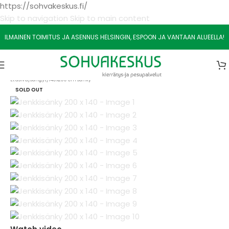
https://sohvakeskus.fi/
Skip to navigation
Skip to main content
ILMAINEN TOIMITUS JA ASENNUS HELSINGIN, ESPOON JA VANTAAN ALUEELLA!
Etusivu
/
Sängyt
/
140x200 cm Sänky
SOLD OUT