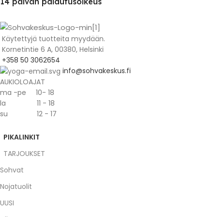
14 päivän palautusoikeus
Käytettyjä tuotteita myydään.
Kornetintie 6 A, 00380, Helsinki
+358 50 3062654
info@sohvakeskus.fi
AUKIOLOAJAT
ma -pe 10- 18
la 11 - 18
su 12 - 17
PIKALINKIT
TARJOUKSET
Sohvat
Nojatuolit
UUSI