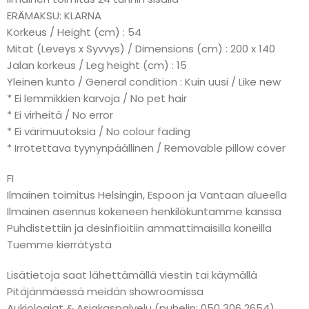
ERÄMAKSU: KLARNA
Korkeus / Height (cm) : 54
Mitat (Leveys x Syvvys) / Dimensions (cm) : 200 x 140
Jalan korkeus / Leg height (cm) : 15
Yleinen kunto / General condition : Kuin uusi / Like new
* Ei lemmikkien karvoja / No pet hair
* Ei virheitä / No error
* Ei värimuutoksia / No colour fading
* Irrotettava tyynynpäällinen / Removable pillow cover
FI
Ilmainen toimitus Helsingin, Espoon ja Vantaan alueella
Ilmainen asennus kokeneen henkilökuntamme kanssa
Puhdistettiin ja desinfioitiin ammattimaisilla koneilla
Tuemme kierrätystä
Lisätietoja saat lähettämällä viestin tai käymällä
Pitäjänmäessä meidän showroomissa
Aukioloajat & Asiakaspalvelu (puhelin: 050 306 2654)