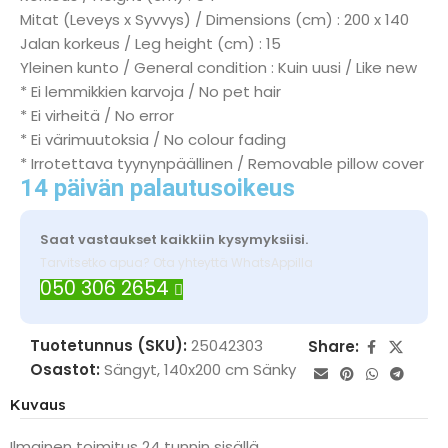
Mitat (Leveys x Syvvys) / Dimensions (cm) : 200 x 140
Jalan korkeus / Leg height (cm) : 15
Yleinen kunto / General condition : Kuin uusi / Like new
* Ei lemmikkien karvoja / No pet hair
* Ei virheitä / No error
* Ei värimuutoksia / No colour fading
* Irrotettava tyynynpäällinen / Removable pillow cover
14 päivän palautusoikeus
Saat vastaukset kaikkiin kysymyksiisi.
Tarvitsetko apua? Ota yhteyttä WhatsAppilla
050 306 2654
Tuotetunnus (SKU):
25042303
Share:
Osastot:
Sängyt
,
140x200 cm Sänky
Kuvaus
Ilmainen toimitus 24 tunnin sisällä