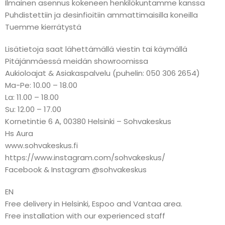
Ilmainen asennus kokeneen henkilökuntamme kanssa
Puhdistettiin ja desinfioitiin ammattimaisilla koneilla
Tuemme kierrätystä
Lisätietoja saat lähettämällä viestin tai käymällä
Pitäjänmäessä meidän showroomissa
Aukioloajat & Asiakaspalvelu (puhelin: 050 306 2654)
Ma-Pe: 10.00 – 18.00
La: 11.00 – 18.00
Su: 12.00 – 17.00
Kornetintie 6 A, 00380 Helsinki – Sohvakeskus
Hs Aura
www.sohvakeskus.fi
https://www.instagram.com/sohvakeskus/
Facebook & Instagram @sohvakeskus
EN
Free delivery in Helsinki, Espoo and Vantaa area.
Free installation with our experienced staff