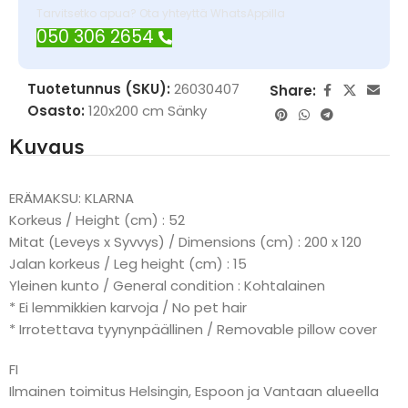
Tarvitsetko apua? Ota yhteyttä WhatsAppilla
050 306 2654
Tuotetunnus (SKU):
26030407
Share:
Osasto:
120x200 cm Sänky
Kuvaus
ERÄMAKSU: KLARNA
Korkeus / Height (cm) : 52
Mitat (Leveys x Syvvys) / Dimensions (cm) : 200 x 120
Jalan korkeus / Leg height (cm) : 15
Yleinen kunto / General condition : Kohtalainen
* Ei lemmikkien karvoja / No pet hair
* Irrotettava tyynynpäällinen / Removable pillow cover
FI
Ilmainen toimitus Helsingin, Espoon ja Vantaan alueella