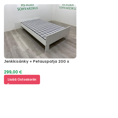
Jenkkisänky + Petauspatja 200 x
120
299,00
€
Lisää Ostoskoriin