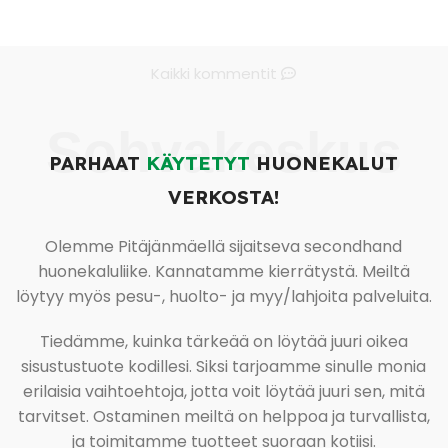
Kaikki kommentit
Sohvakeskus
PARHAAT
KÄYTETYT
HUONEKALUT
VERKOSTA!
Olemme Pitäjänmäellä sijaitseva secondhand
huonekaluliike. Kannatamme kierrätystä. Meiltä
löytyy myös pesu-, huolto- ja myy/lahjoita palveluita.
Tiedämme, kuinka tärkeää on löytää juuri oikea
sisustustuote kodillesi. Siksi tarjoamme sinulle monia
erilaisia vaihtoehtoja, jotta voit löytää juuri sen, mitä
tarvitset. Ostaminen meiltä on helppoa ja turvallista,
ja toimitamme tuotteet suoraan kotiisi.