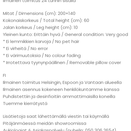
Ilmainen toimitus 24 tunnin sisällä
Mitat / Dimensions (cm): 200×140
Kokonaiskorkeus / Total height (cm): 60
Jalan korkeus / Leg height (cm): 10
Yleinen kunto: Erittäin hyvä / General condition: Very good
* Ei lemmikkien karvoja / No pet hair
* Ei virheitä / No error
* Ei värimuutoksia / No colour fading
* Irrotettava tyynynpäällinen / Removable pillow cover
FI
Ilmainen toimitus Helsingin, Espoon ja Vantaan alueella
Ilmainen asennus kokeneen henkilökuntamme kanssa
Puhdistettiin ja desinfioitiin ammattimaisilla koneilla
Tuemme kierrätystä
Lisätietoja saat lähettämällä viestin tai käymällä
Pitäjänmäessä meidän showroomissa
Aukioloajat & Asiakaspalvelu (puhelin: 050 306 2654)