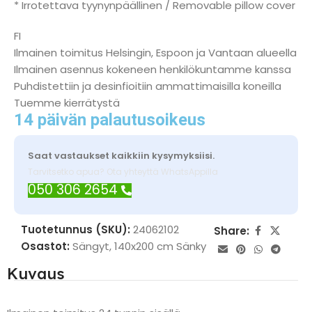
* Irrotettava tyynynpäällinen / Removable pillow cover
FI
Ilmainen toimitus Helsingin, Espoon ja Vantaan alueella
Ilmainen asennus kokeneen henkilökuntamme kanssa
Puhdistettiin ja desinfioitiin ammattimaisilla koneilla
Tuemme kierrätystä
14 päivän palautusoikeus
Saat vastaukset kaikkiin kysymyksiisi.
Tarvitsetko apua? Ota yhteyttä WhatsAppilla
050 306 2654
Tuotetunnus (SKU):
24062102
Share:
Osastot:
Sängyt
,
140x200 cm Sänky
Kuvaus