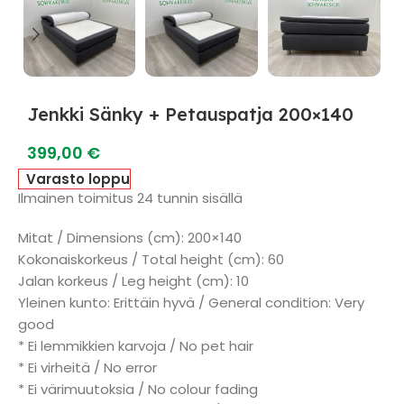
Jenkki Sänky + Petauspatja 200×140
399,00
€
Varasto loppu
Ilmainen toimitus 24 tunnin sisällä
Mitat / Dimensions (cm): 200×140
Kokonaiskorkeus / Total height (cm): 60
Jalan korkeus / Leg height (cm): 10
Yleinen kunto: Erittäin hyvä / General condition: Very
good
* Ei lemmikkien karvoja / No pet hair
* Ei virheitä / No error
* Ei värimuutoksia / No colour fading