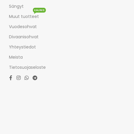
Sängyt
KAUNIS
Muut tuotteet
Vuodesohvat
Divaanisohvat
Yhteystiedot
Meista
Tietosuojaseloste