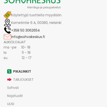
Käytettyjä tuotteita myydään.
Kornetintie 6 A, 00380, Helsinki
+358 50 3062654
info@sohvakeskus.fi
AUKIOLOAJAT
ma -pe 10- 18
la 11 - 18
su 12 - 17
PIKALINKIT
TARJOUKSET
Sohvat
Nojatuolit
UUSI