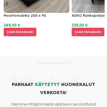
Moottorisänky 200 x 90
ASKO Runkopatjasä
349,00
€
229,00
€
Lisää Ostoskoriin
Lisää Ostoskoriin
Kaikki kommentit
Sohvakeskus
PARHAAT
KÄYTETYT
HUONEKALUT
VERKOSTA!
Olemme Pitäjänmäellä sijaitseva secondhand