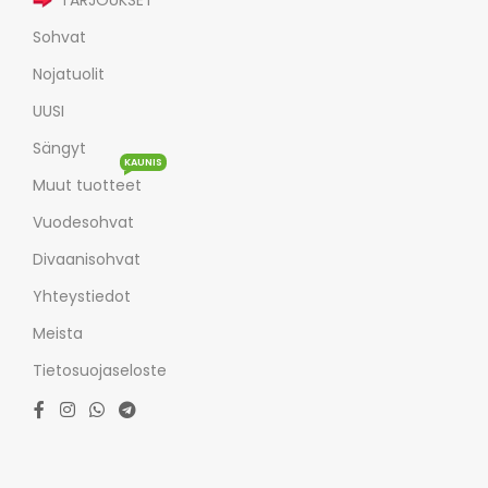
TARJOUKSET
Sohvat
Nojatuolit
UUSI
Sängyt
KAUNIS
Muut tuotteet
Vuodesohvat
Divaanisohvat
Yhteystiedot
Meista
Tietosuojaseloste