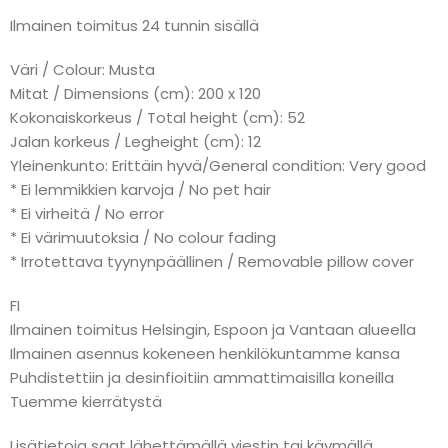
Ilmainen toimitus 24 tunnin sisällä
Väri / Colour: Musta
Mitat / Dimensions (cm): 200 x 120
Kokonaiskorkeus / Total height (cm): 52
Jalan korkeus / Legheight (cm): 12
Yleinenkunto: Erittäin hyvä/General condition: Very good
* Ei lemmikkien karvoja / No pet hair
* Ei virheitä / No error
* Ei värimuutoksia / No colour fading
* Irrotettava tyynynpäällinen / Removable pillow cover
FI
Ilmainen toimitus Helsingin, Espoon ja Vantaan alueella
Ilmainen asennus kokeneen henkilökuntamme kansa
Puhdistettiin ja desinfioitiin ammattimaisilla koneilla
Tuemme kierrätystä
Lisätietoja saat lähettämällä viestin tai käymällä