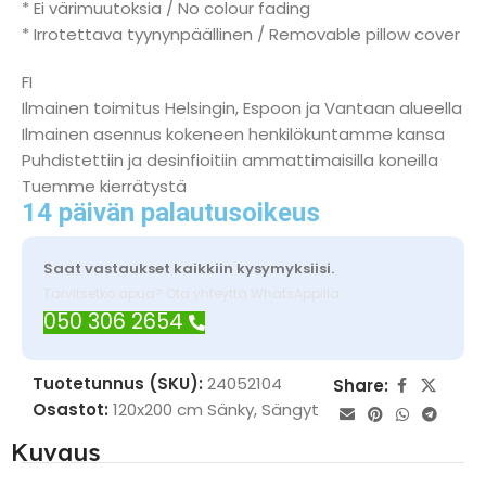
* Ei värimuutoksia / No colour fading
* Irrotettava tyynynpäällinen / Removable pillow cover
FI
Ilmainen toimitus Helsingin, Espoon ja Vantaan alueella
Ilmainen asennus kokeneen henkilökuntamme kansa
Puhdistettiin ja desinfioitiin ammattimaisilla koneilla
Tuemme kierrätystä
14 päivän palautusoikeus
Saat vastaukset kaikkiin kysymyksiisi.
Tarvitsetko apua? Ota yhteyttä WhatsAppilla
050 306 2654
Tuotetunnus (SKU):
24052104
Share:
Osastot:
120x200 cm Sänky
,
Sängyt
Kuvaus