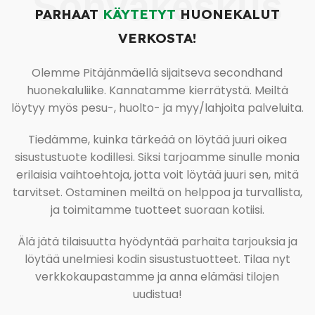
Sohvakeskus
PARHAAT
KÄYTETYT
HUONEKALUT
VERKOSTA!
Olemme Pitäjänmäellä sijaitseva secondhand
huonekaluliike. Kannatamme kierrätystä. Meiltä
löytyy myös pesu-, huolto- ja myy/lahjoita palveluita.
Tiedämme, kuinka tärkeää on löytää juuri oikea
sisustustuote kodillesi. Siksi tarjoamme sinulle monia
erilaisia vaihtoehtoja, jotta voit löytää juuri sen, mitä
tarvitset. Ostaminen meiltä on helppoa ja turvallista,
ja toimitamme tuotteet suoraan kotiisi.
Älä jätä tilaisuutta hyödyntää parhaita tarjouksia ja
löytää unelmiesi kodin sisustustuotteet. Tilaa nyt
verkkokaupastamme ja anna elämäsi tilojen
uudistua!