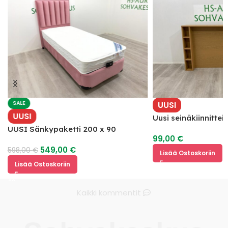
SALE
UUSI
UUSI
Uusi seinäkiinnitte
hyllyillä
UUSI Sänkypaketti 200 x 90
99,00
€
549,00
€
598,00
€
Lisää Ostoskoriin
Lisää Ostoskoriin
Kaikki kommentit