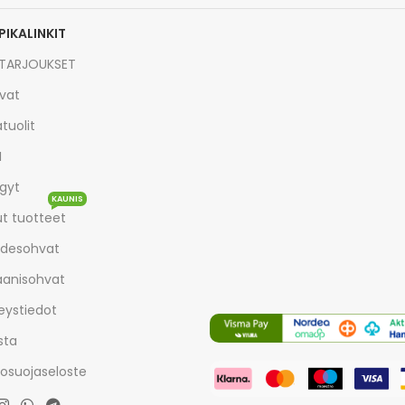
PIKALINKIT
TARJOUKSET
vat
tuolit
I
gyt
KAUNIS
t tuotteet
desohvat
aanisohvat
eystiedot
sta
tosuojaseloste