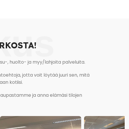
kus
RKOSTA!
, huolto- ja myy/lahjoita palveluita.
oehtoja, jotta voit löytää juuri sen, mitä
an kotiisi.
kokaupastamme ja anna elämäsi tilojen