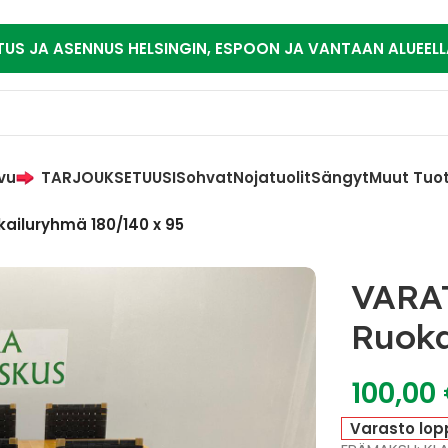
TUS JA ASENNUS HELSINGIN, ESPOON JA VANTAAN ALUEELL
vu
TARJOUKSET
UUSI
Sohvat
Nojatuolit
Sängyt
Muut Tuo
ailuryhmä 180/140 x 95
VARA
Ruoka
100,00
Varasto lop