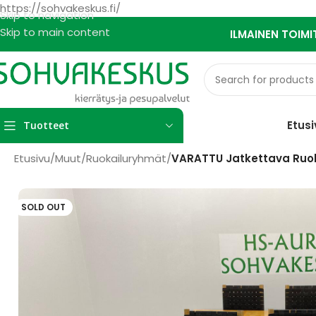
https://sohvakeskus.fi/
Skip to navigation
Skip to main content
ILMAINEN TOIMI
Etusi
Tuotteet
Etusivu
/
Muut
/
Ruokailuryhmät
/
VARATTU Jatkettava Ruok
SOLD OUT