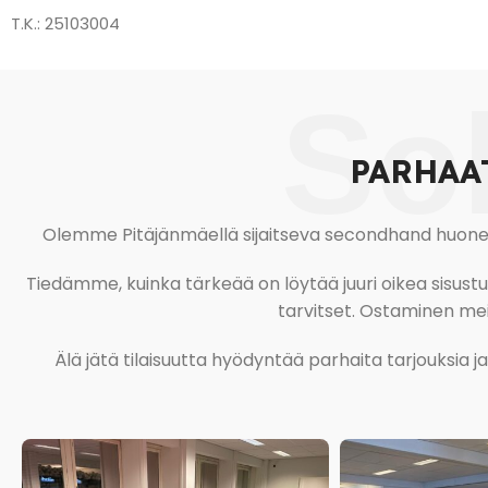
T.K.: 25103004
So
PARHAA
Olemme Pitäjänmäellä sijaitseva secondhand huonekal
Tiedämme, kuinka tärkeää on löytää juuri oikea sisustustu
tarvitset. Ostaminen meil
Älä jätä tilaisuutta hyödyntää parhaita tarjouksia 