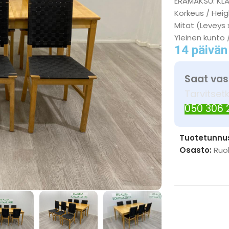
ERÄMAKSU: KL
Korkeus / Heig
Mitat (Leveys 
Yleinen kunto 
14 päivän
Saat vas
Tarvitset
050 306
Tuotetunnu
Osasto:
Ruo