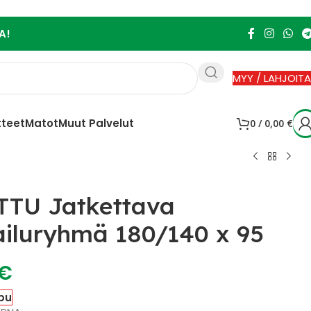
A!
MYY / LAHJOITA
tteet
Matot
Muut Palvelut
0
/
0,00
€
TTU Jatkettava
iluryhmä 180/140 x 95
€
pu