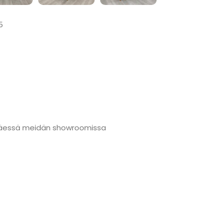
5
änmäessä meidän showroomissa