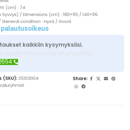
ARNA
ht (cm) : 74
x Syvvys) / Dimensions (cm) : 180×95 / 140×95
/ General condition : Hyvä / Good
 palautusoikeus
taukset kaikkiin kysymyksiisi.
ko apua? Ota yhteyttä WhatsAppilla
 2654
s (SKU):
25103004
Share:
kailuryhmät