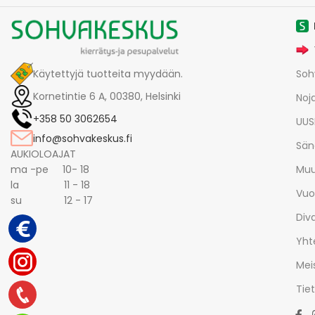
Käytettyjä tuotteita myydään.
Soh
Kornetintie 6 A, 00380, Helsinki
Noja
+358 50 3062654
UUS
info@sohvakeskus.fi
Sän
AUKIOLOAJAT
ma -pe 10- 18
Muu
la 11 - 18
Vuo
su 12 - 17
Div
Yht
Mei
Tie