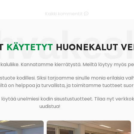
Kaikki kommentit
hvakes
T
KÄYTETYT
HUONEKALUT VE
uliike. Kannatamme kierrätystä. Meiltä löytyy myös pesu-
ote kodillesi. Siksi tarjoamme sinulle monia erilaisia vaiht
tä on helppoa ja turvallista, ja toimitamme tuotteet suora
ja löytää unelmiesi kodin sisustustuotteet. Tilaa nyt verk
uudistua!