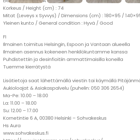
ERÄMAKSU: KLARNA
Korkeus / Height (cm) : 74
Mitat (Leveys x Syvvys) / Dimensions (cm) : 180×95 / 140×9
Yleinen kunto / General condition : Hyvä / Good
FI
Ilmainen toimitus Helsingin, Espoon ja Vantaan alueella
Ilmainen asennus kokeneen henkilökuntamme kanssa
Puhdistettiin ja desinfioitiin ammattimaisilla koneilla
Tuemme kierrätystä
Lisätietoja saat lähettämällä viestin tai käymällä Pitäj
Aukioloajat & Asiakaspalvelu (puhelin: 050 306 2654)
Ma-Pe: 10.00 – 18.00
La: 11.00 – 18.00
Su: 12.00 – 17.00
Kornetintie 6 A, 00380 Helsinki – Sohvakeskus
Hs Aura
www.sohvakeskus.fi