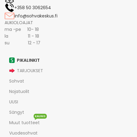
+358 50 3062654
info@sohvakeskus.fi
AUKIOLOAJAT
ma -pe 10- 18
la 11 - 18
su 12 - 17
PIKALINKIT
TARJOUKSET
Sohvat
Nojatuolit
UUSI
Sängyt
KAUNIS
Muut tuotteet
Vuodesohvat