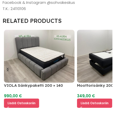
Facebook & Instagram @sohvakeskus
T.K.: 24110106
RELATED PRODUCTS
VIOLA Sänkypaketti 200 × 140
Moottorisänky 200 
990,00
€
349,00
€
Lisää Ostoskoriin
Lisää Ostoskoriin