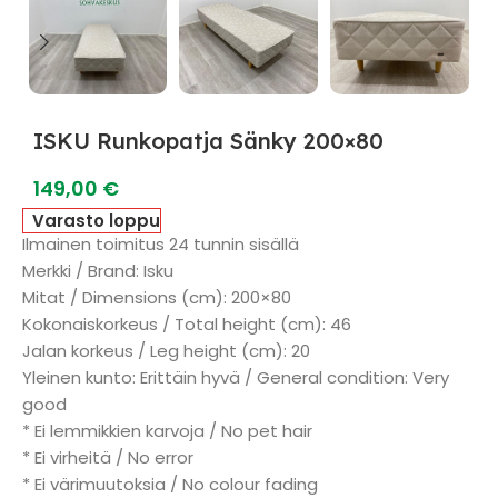
ISKU Runkopatja Sänky 200×80
149,00
€
Varasto loppu
Ilmainen toimitus 24 tunnin sisällä
Merkki / Brand: Isku
Mitat / Dimensions (cm): 200×80
Kokonaiskorkeus / Total height (cm): 46
Jalan korkeus / Leg height (cm): 20
Yleinen kunto: Erittäin hyvä / General condition: Very
good
* Ei lemmikkien karvoja / No pet hair
* Ei virheitä / No error
* Ei värimuutoksia / No colour fading