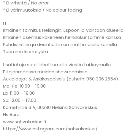
* Ei virheitä / No error
* Ei värimuutoksia / No colour fading
FI
Ilmainen toimitus Helsingin, Espoon ja Vantaan alueella
Ilmainen asennus kokeneen henkilökuntamme kanssa
Puhdistettiin ja desinfioitiin ammattimaisilla koneilla
Tuemme kierrätystä
Lisätietoja saat lähettämällä viestin tai käymällä
Pitäjänmäessä meidän showroomissa
Aukioloajat & Asiakaspalvelu (puhelin: 050 306 2654)
Ma-Pe: 10.00 – 19.00
La: 11.00 – 18.00
Su: 12.00 – 17.00
Kornetintie 6 A, 00380 Helsinki Sohvakeskus
Hs Aura
www.sohvakeskus.fi
https://www.instagram.com/sohvakeskus/