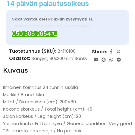
14 päivän palautusoikeus
Saat vastaukset kaikkiin kysymyksiisi.
Tarvitsetko apua? Ota yhteyttä WhatsAppilla
050 306 2654
Tuotetunnus (SKU):
24110106
Share:
Osastot:
Sängyt
,
80x200 cm Sänky
Kuvaus
Ilmainen toimitus 24 tunnin sisällä
Merkki / Brand: Isku
Mitat / Dimensions (cm): 200×80
Kokonaiskorkeus / Total height (cm): 46
Jalan korkeus / Leg height (cm): 20
Yleinen kunto: Erittäin hyvä / General condition: Very good
* Ei lemmikkien karvoja / No pet hair