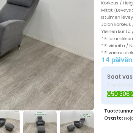
Korkeus / Heig
Mitat (Leveys 
Istuimen levey
Jalan korkeus 
Yleinen kunto 
* Ei lemmikkien
* Ei virheitä / 
* Ei värimuuto
14 päivän
Saat vas
Tarvitset
050 306
Tuotetunnu
Osasto:
Noja