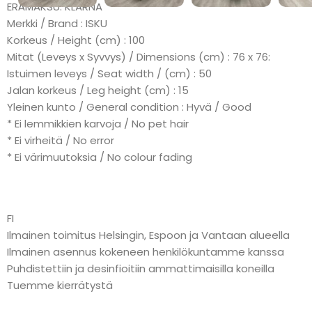
ERÄMAKSU: KLARNA
Merkki / Brand : ISKU
Korkeus / Height (cm) : 100
Mitat (Leveys x Syvvys) / Dimensions (cm) : 76 x 76:
Istuimen leveys / Seat width / (cm) : 50
Jalan korkeus / Leg height (cm) : 15
Yleinen kunto / General condition : Hyvä / Good
* Ei lemmikkien karvoja / No pet hair
* Ei virheitä / No error
* Ei värimuutoksia / No colour fading
FI
Ilmainen toimitus Helsingin, Espoon ja Vantaan alueella
Ilmainen asennus kokeneen henkilökuntamme kanssa
Puhdistettiin ja desinfioitiin ammattimaisilla koneilla
Tuemme kierrätystä