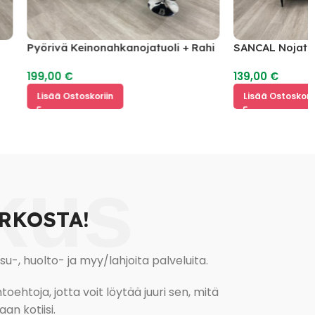
Pyörivä Keinonahkanojatuoli + Rahi
SANCAL Nojatuoli 1 
Säädettävä Selkänoja
199,00
€
139,00
€
Lisää Ostoskoriin
Lisää Ostoskoriin
kus
RKOSTA!
, huolto- ja myy/lahjoita palveluita.
oehtoja, jotta voit löytää juuri sen, mitä
an kotiisi.