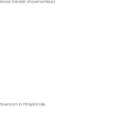
änmäessä meidän showroomissa
showroom in Pitäjänmäki.