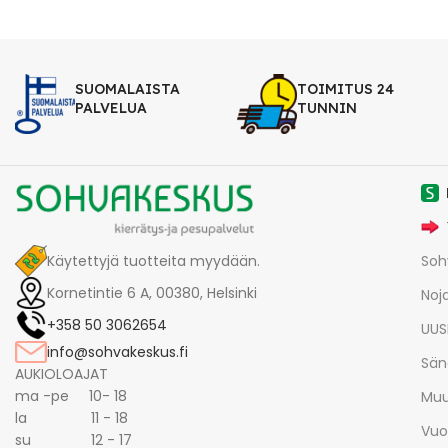
SUOMALAISTA
TOIMITUS 24
PALVELUA
TUNNIN
Käytettyjä tuotteita myydään.
Soh
Kornetintie 6 A, 00380, Helsinki
Noja
+358 50 3062654
UUS
info@sohvakeskus.fi
Sän
AUKIOLOAJAT
ma -pe 10- 18
Muu
la 11 - 18
Vuo
su 12 - 17