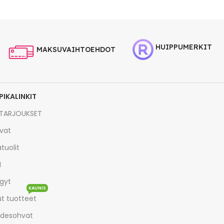
HUIPPUMERKIT
MAKSUVAIHTOEHDOT
PIKALINKIT
TARJOUKSET
vat
tuolit
I
gyt
KAUNIS
t tuotteet
desohvat