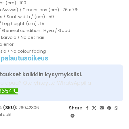
ht (cm) : 100
x Syvvys) / Dimensions (cm) : 76 x 76:
s / Seat width / (cm) : 50
/ Leg height (cm) : 15
/ General condition : Hyvä / Good
 karvoja / No pet hair
No error
ksia / No colour fading
 palautusoikeus
taukset kaikkiin kysymyksiisi.
ko apua? Ota yhteyttä WhatsAppilla
 2654
s (SKU):
26042306
Share:
tuolit