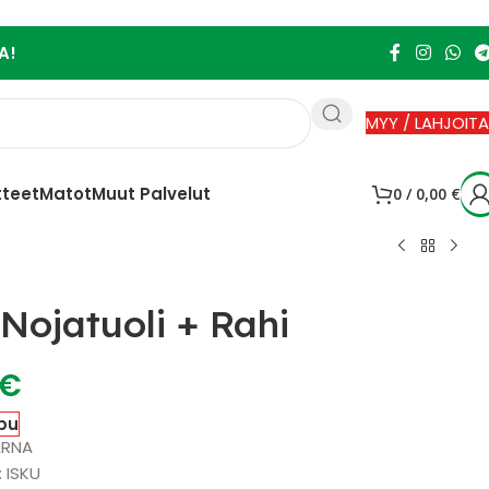
A!
MYY / LAHJOITA
tteet
Matot
Muut Palvelut
0
/
0,00
€
Nojatuoli + Rahi
€
pu
ARNA
: ISKU