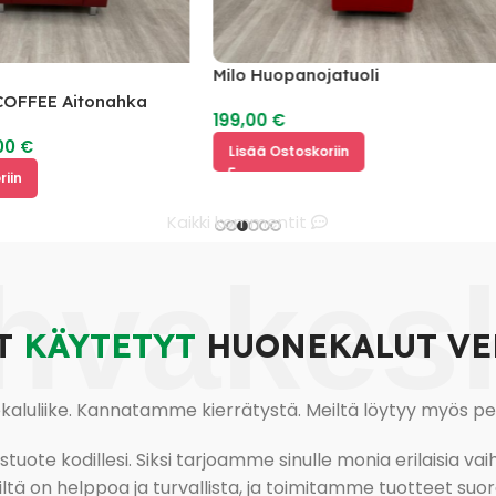
Milo Huopanojatuoli
EE Aitonahka
199,00
€
Lisää Ostoskoriin
Kaikki kommentit
hvakes
T
KÄYTETYT
HUONEKALUT VE
uliike. Kannatamme kierrätystä. Meiltä löytyy myös pesu-
ote kodillesi. Siksi tarjoamme sinulle monia erilaisia vaiht
tä on helppoa ja turvallista, ja toimitamme tuotteet suora