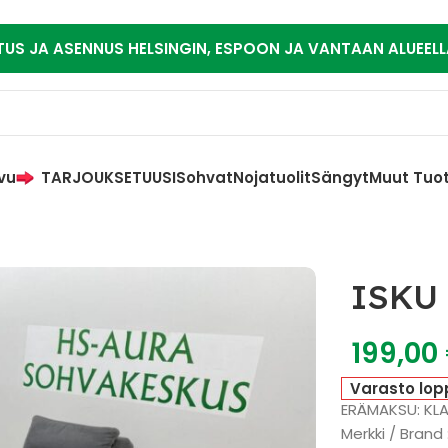
TUS JA ASENNUS HELSINGIN, ESPOON JA VANTAAN ALUEELL
vu
TARJOUKSET
UUSI
Sohvat
Nojatuolit
Sängyt
Muut Tuo
ISKU 
199,00
Varasto lop
ERÄMAKSU: KL
Merkki / Brand 