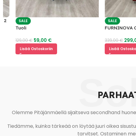
SALE
SALE
Tuoli
FURNINOVA COFF
Nojatuoli
59,00
€
299,00
€
129,00
€
339,00
€
Lisää Ostoskoriin
Lisää Ostoskoriin
So
PARHAA
Olemme Pitäjänmäellä sijaitseva secondhand huonekal
Tiedämme, kuinka tärkeää on löytää juuri oikea sisustustu
tarvitset. Ostaminen meil