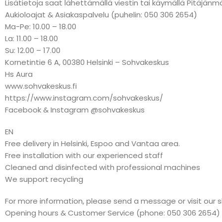
Lisätietoja saat lähettämällä viestin tai käymällä Pitäj
Aukioloajat & Asiakaspalvelu (puhelin: 050 306 2654)
Ma-Pe: 10.00 – 18.00
La: 11.00 – 18.00
Su: 12.00 – 17.00
Kornetintie 6 A, 00380 Helsinki – Sohvakeskus
Hs Aura
www.sohvakeskus.fi
https://www.instagram.com/sohvakeskus/
Facebook & Instagram @sohvakeskus
EN
Free delivery in Helsinki, Espoo and Vantaa area.
Free installation with our experienced staff
Cleaned and disinfected with professional machines
We support recycling
For more information, please send a message or visit our 
Opening hours & Customer Service (phone: 050 306 2654)