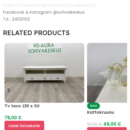
https://www.instagram.com/sohvakeskus/
Facebook & Instagram @sohvakeskus
T.K.: 24021102
RELATED PRODUCTS
Tv taso 135 x 50
SALE
Kattokruunu
79,00
€
49,00
€
99,00
€
Lisää Ostoskoriin