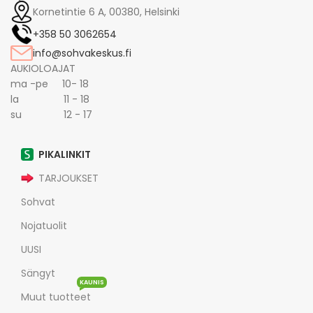
Kornetintie 6 A, 00380, Helsinki
+358 50 3062654
info@sohvakeskus.fi
AUKIOLOAJAT
ma -pe 10- 18
la 11 - 18
su 12 - 17
PIKALINKIT
TARJOUKSET
Sohvat
Nojatuolit
UUSI
Sängyt
KAUNIS
Muut tuotteet