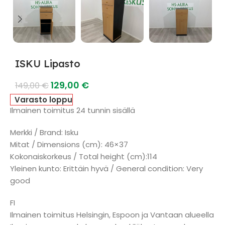
ISKU Lipasto
129,00
€
149,00
€
Varasto loppu
Ilmainen toimitus 24 tunnin sisällä
Merkki / Brand: Isku
Mitat / Dimensions (cm): 46×37
Kokonaiskorkeus / Total height (cm):114
Yleinen kunto: Erittäin hyvä / General condition: Very
good
FI
Ilmainen toimitus Helsingin, Espoon ja Vantaan alueella