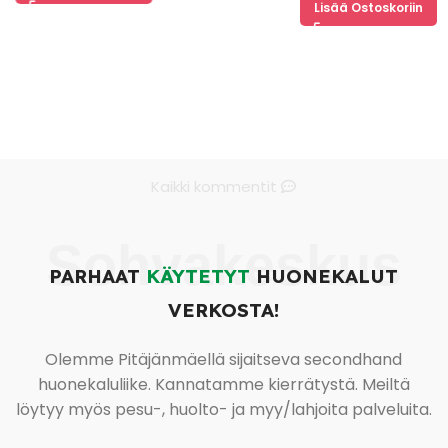
Lisää Ostoskoriin
Kaikki kommentit
Sohvakeskus
PARHAAT
KÄYTETYT
HUONEKALUT
VERKOSTA!
Olemme Pitäjänmäellä sijaitseva secondhand
huonekaluliike. Kannatamme kierrätystä. Meiltä
löytyy myös pesu-, huolto- ja myy/lahjoita palveluita.