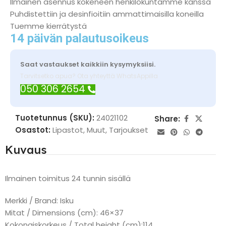
Ilmainen asennus kokeneen henkilökuntamme kanssa
Puhdistettiin ja desinfioitiin ammattimaisilla koneilla
Tuemme kierrätystä
14 päivän palautusoikeus
Saat vastaukset kaikkiin kysymyksiisi.
Tarvitsetko apua? Ota yhteyttä WhatsAppilla
050 306 2654
Tuotetunnus (SKU):
24021102
Share:
Osastot:
Lipastot
,
Muut
,
Tarjoukset
Kuvaus
Ilmainen toimitus 24 tunnin sisällä
Merkki / Brand: Isku
Mitat / Dimensions (cm): 46×37
Kokonaiskorkeus / Total height (cm):114