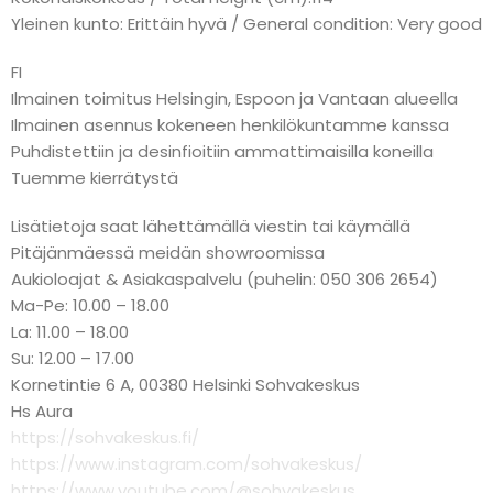
Yleinen kunto: Erittäin hyvä / General condition: Very good
FI
Ilmainen toimitus Helsingin, Espoon ja Vantaan alueella
Ilmainen asennus kokeneen henkilökuntamme kanssa
Puhdistettiin ja desinfioitiin ammattimaisilla koneilla
Tuemme kierrätystä
Lisätietoja saat lähettämällä viestin tai käymällä
Pitäjänmäessä meidän showroomissa
Aukioloajat & Asiakaspalvelu (puhelin: 050 306 2654)
Ma-Pe: 10.00 – 18.00
La: 11.00 – 18.00
Su: 12.00 – 17.00
Kornetintie 6 A, 00380 Helsinki Sohvakeskus
Hs Aura
https://sohvakeskus.fi/
https://www.instagram.com/sohvakeskus/
https://www.youtube.com/@sohvakeskus