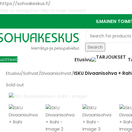
https://sohvakeskus.fi/
Skip to navigation
Skip to main content
ILMAINEN TOIMI
Search
uotteet
Etusivu
T
Etusivu
/
Sohvat
/
Divaanisohvat
/
ISKU Divaanisohva + Rah
Sold out