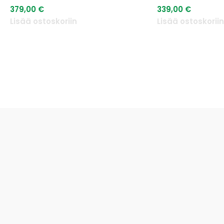
379,00
€
339,00
€
Lisää ostoskoriin
Lisää ostoskorii