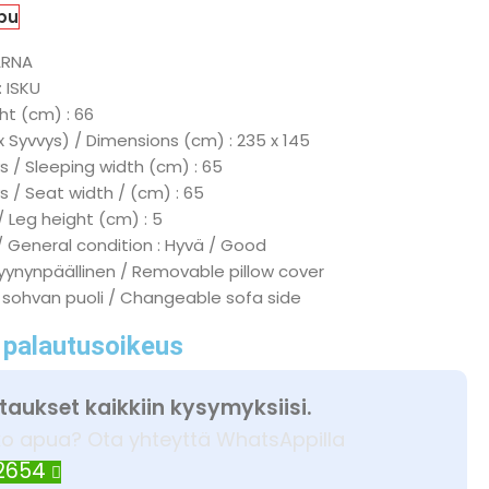
pu
ARNA
: ISKU
ht (cm) : 66
x Syvvys) / Dimensions (cm) : 235 x 145
 / Sleeping width (cm) : 65
s / Seat width / (cm) : 65
/ Leg height (cm) : 5
/ General condition : Hyvä / Good
tyynynpäällinen / Removable pillow cover
 sohvan puoli / Changeable sofa side
 palautusoikeus
taukset kaikkiin kysymyksiisi.
ko apua? Ota yhteyttä WhatsAppilla
 2654