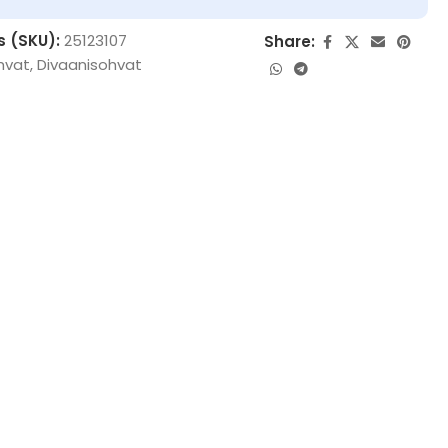
s (SKU):
25123107
Share:
hvat
,
Divaanisohvat