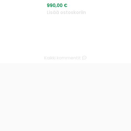
990,00
€
n
Lisää ostoskoriin
Kaikki kommentit