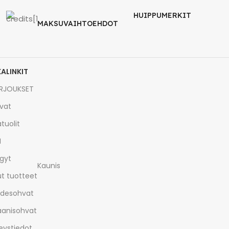
HUIPPUMERKIT
MAKSUVAIHTOEHDOT
KALINKIT
RJOUKSET
vat
tuolit
I
gyt
Kaunis
t tuotteet
desohvat
aanisohvat
eystiedot