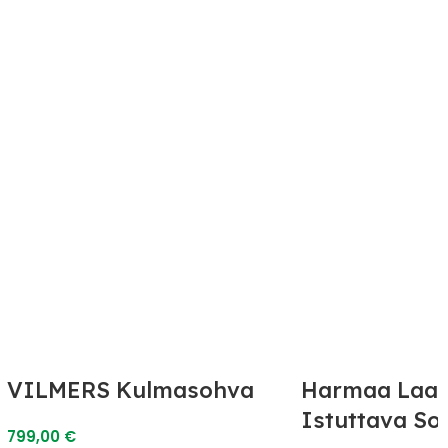
VILMERS Kulmasohva
Harmaa Laad
Istuttava So
799,00
€