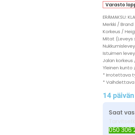
Varasto lop
ERÄMAKSU: KL
Merkki / Brand 
Korkeus / Heig
Mitat (Leveys 
Nukkumisleveys
Istuimen levey
Jalan korkeus 
Yleinen kunto 
* Irrotettava 
* Vaihdettava
14 päivän
Saat vas
Tarvitset
050 306