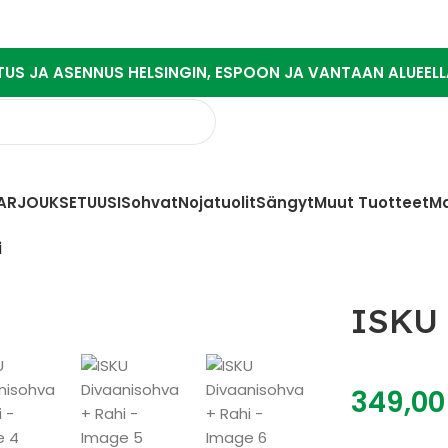
TUS JA ASENNUS HELSINGIN, ESPOON JA VANTAAN ALUEELL
ARJOUKSET
UUSI
Sohvat
Nojatuolit
Sängyt
Muut Tuotteet
M
i
ISKU 
349,0