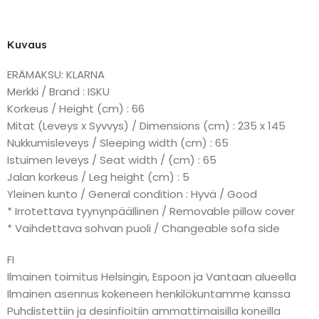
Kuvaus
ERÄMAKSU: KLARNA
Merkki / Brand : ISKU
Korkeus / Height (cm) : 66
Mitat (Leveys x Syvvys) / Dimensions (cm) : 235 x 145
Nukkumisleveys / Sleeping width (cm) : 65
Istuimen leveys / Seat width / (cm) : 65
Jalan korkeus / Leg height (cm) : 5
Yleinen kunto / General condition : Hyvä / Good
* Irrotettava tyynynpäällinen / Removable pillow cover
* Vaihdettava sohvan puoli / Changeable sofa side
FI
Ilmainen toimitus Helsingin, Espoon ja Vantaan alueella
Ilmainen asennus kokeneen henkilökuntamme kanssa
Puhdistettiin ja desinfioitiin ammattimaisilla koneilla