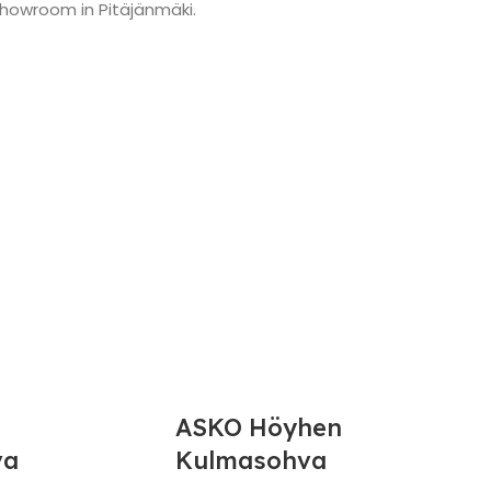
showroom in Pitäjänmäki.
ASKO Höyhen
va
Kulmasohva