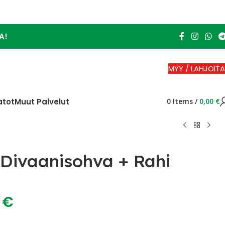
A!
MYY / LAHJOITA
atot
Muut Palvelut
0
Items
/
0,00
€
Divaanisohva + Rahi
0
€