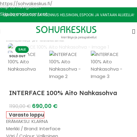
https://sohvakeskus.fi/
Skip to navigation
Skip to main content
ILMAINEN TOIMITUS JA ASENNUS HELSINGIN, ESPOON JA VANTAAN ALUEELLA!
Etusivu
/
Sohvat
/
2- ja 3- Istuttavat sohvat
SALE
SOLD OUT
INTERFACE 100% Aito Nahkasohva
690,00
€
1190,00
€
Varasto loppu
ERÄMAKSU: KLARNA
Merkki / Brand: Interface
Väri / Colour: Valkoinen