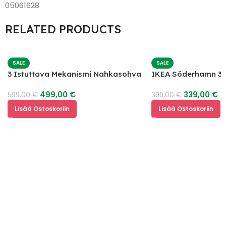
05061628
RELATED PRODUCTS
SALE
SALE
3 Istuttava Mekanismi Nahkasohva
IKEA Söderhamn 3 
499,00
€
339,00
€
599,00
€
399,00
€
Lisää Ostoskoriin
Lisää Ostoskoriin