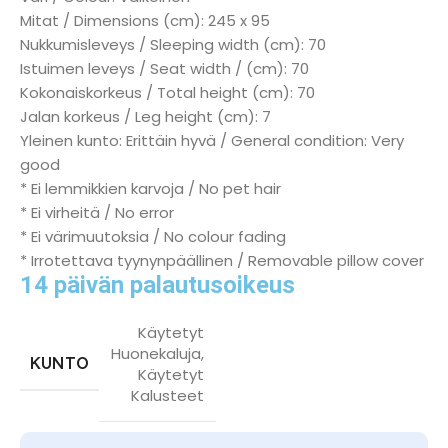
Mitat / Dimensions (cm): 245 x 95
Nukkumisleveys / Sleeping width (cm): 70
Istuimen leveys / Seat width / (cm): 70
Kokonaiskorkeus / Total height (cm): 70
Jalan korkeus / Leg height (cm): 7
Yleinen kunto: Erittäin hyvä / General condition: Very
good
* Ei lemmikkien karvoja / No pet hair
* Ei virheitä / No error
* Ei värimuutoksia / No colour fading
* Irrotettava tyynynpäällinen / Removable pillow cover
14 päivän palautusoikeus
Käytetyt
Huonekaluja
,
KUNTO
Käytetyt
Kalusteet