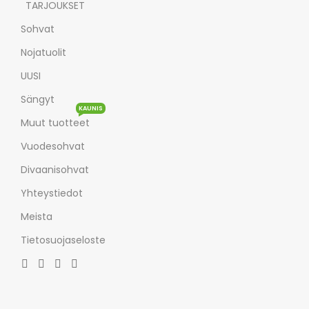
TARJOUKSET
Sohvat
Nojatuolit
UUSI
Sängyt
KAUNIS
Muut tuotteet
Vuodesohvat
Divaanisohvat
Yhteystiedot
Meista
Tietosuojaseloste