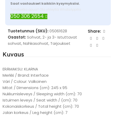
Saat vastaukset kaikkiin kysymyksiisi.
Tarvitsetko apua? Ota yhteyttä WhatsAppilla
050 306 2654
Tuotetunnus (SKU):
05061628
Share:
Osastot:
Sohvat
,
2- ja 3- Istuttavat
sohvat
,
Nahkasohvat
,
Tarjoukset
Kuvaus
ERÄMAKSU: KLARNA
Merkki / Brand: Interface
Väri / Colour: Valkoinen
Mitat / Dimensions (cm): 245 x 95
Nukkumisleveys / Sleeping width (cm): 70
Istuimen leveys / Seat width / (cm): 70
Kokonaiskorkeus / Total height (cm): 70
Jalan korkeus / Leg height (cm): 7