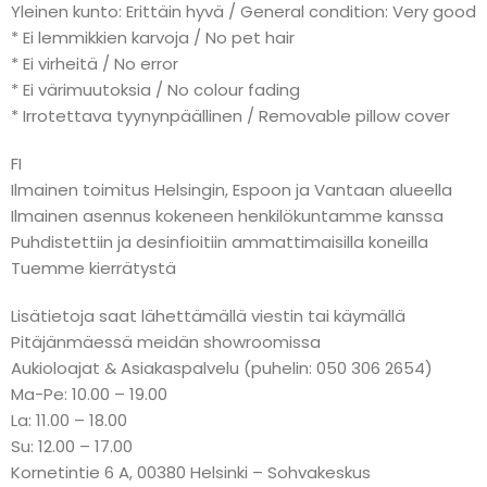
Yleinen kunto: Erittäin hyvä / General condition: Very good
* Ei lemmikkien karvoja / No pet hair
* Ei virheitä / No error
* Ei värimuutoksia / No colour fading
* Irrotettava tyynynpäällinen / Removable pillow cover
FI
Ilmainen toimitus Helsingin, Espoon ja Vantaan alueella
Ilmainen asennus kokeneen henkilökuntamme kanssa
Puhdistettiin ja desinfioitiin ammattimaisilla koneilla
Tuemme kierrätystä
Lisätietoja saat lähettämällä viestin tai käymällä
Pitäjänmäessä meidän showroomissa
Aukioloajat & Asiakaspalvelu (puhelin: 050 306 2654)
Ma-Pe: 10.00 – 19.00
La: 11.00 – 18.00
Su: 12.00 – 17.00
Kornetintie 6 A, 00380 Helsinki – Sohvakeskus