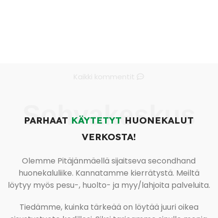
Kaikki kommentit
Sohvakeskus
PARHAAT
KÄYTETYT
HUONEKALUT
VERKOSTA!
Olemme Pitäjänmäellä sijaitseva secondhand
huonekaluliike. Kannatamme kierrätystä. Meiltä
löytyy myös pesu-, huolto- ja myy/lahjoita palveluita.
Tiedämme, kuinka tärkeää on löytää juuri oikea