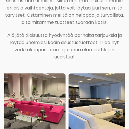
sisustustuote kodillesi. Siksi tarjoamme sinulle monia
erilaisia vaihtoehtoja, jotta voit löytää juuri sen, mitä
tarvitset. Ostaminen meiltä on helppoa ja turvallista,
ja toimitamme tuotteet suoraan kotiisi.
Älä jätä tilaisuutta hyödyntää parhaita tarjouksia ja
löytää unelmiesi kodin sisustustuotteet. Tilaa nyt
verkkokaupastamme ja anna elämäsi tilojen
uudistua!