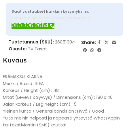
Saat vastaukset kaikkiin kysymyksiisi.
Tarvitsetko apua? Ota yhteyttä WhatsAppilla
050 306 2654
Tuotetunnus (SKU):
26051304
Share:
Osasto:
TV Tasot
Kuvaus
ERÄMAKSU: KLARNA
Merkki / Brand : IKEA
Korkeus / Height (cm) : 48
Mitat (Leveys x Syvvys) / Dimensions (cm) : 180 x 40
Jalan korkeus / Leg height (cm) : 5
Yleinen kunto / General condition : Hyvä / Good
*Ota meihin helposti ja nopeasti yhteyttä WhatsAppin
tai tekstiviestin (SMS) kautta!