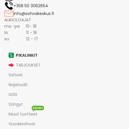
+358 50 3062654
info@sohvakeskus.fi
AUKIOLOAJAT
ma -pe 10- 18
la 11 - 18
su 12 - 17
PIKALINKIT
TARJOUKSET
Sohvat
Nojatuolit
UUSI
Sängyt
KAUNIS
Muut tuotteet
Vuodesohvat