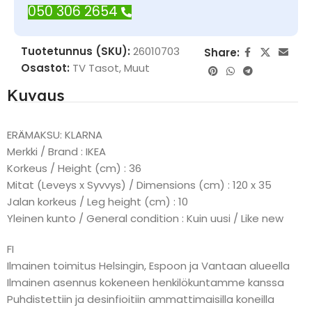
050 306 2654
Tuotetunnus (SKU):
26010703
Share:
Osastot:
TV Tasot
,
Muut
Kuvaus
ERÄMAKSU: KLARNA
Merkki / Brand : IKEA
Korkeus / Height (cm) : 36
Mitat (Leveys x Syvvys) / Dimensions (cm) : 120 x 35
Jalan korkeus / Leg height (cm) : 10
Yleinen kunto / General condition : Kuin uusi / Like new
FI
Ilmainen toimitus Helsingin, Espoon ja Vantaan alueella
Ilmainen asennus kokeneen henkilökuntamme kanssa
Puhdistettiin ja desinfioitiin ammattimaisilla koneilla