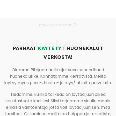
Kaikki kommentit
Sohvakeskus
PARHAAT
KÄYTETYT
HUONEKALUT
VERKOSTA!
Olemme Pitäjänmäellä sijaitseva secondhand
huonekaluliike. Kannatamme kierrätystä. Meiltä
löytyy myös pesu-, huolto- ja myy/lahjoita palveluita.
Tiedämme, kuinka tärkeää on löytää juuri oikea
sisustustuote kodillesi. Siksi tarjoamme sinulle monia
erilaisia vaihtoehtoja, jotta voit löytää juuri sen, mitä
tarvitset. Ostaminen meiltä on helppoa ja turvallista,