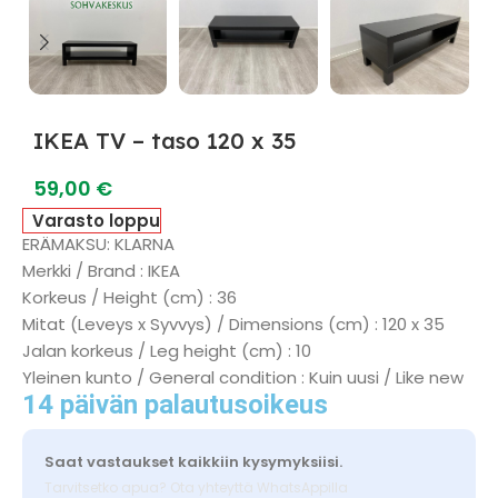
IKEA TV – taso 120 x 35
59,00
€
Varasto loppu
ERÄMAKSU: KLARNA
Merkki / Brand : IKEA
Korkeus / Height (cm) : 36
Mitat (Leveys x Syvvys) / Dimensions (cm) : 120 x 35
Jalan korkeus / Leg height (cm) : 10
Yleinen kunto / General condition : Kuin uusi / Like new
14 päivän palautusoikeus
Saat vastaukset kaikkiin kysymyksiisi.
Tarvitsetko apua? Ota yhteyttä WhatsAppilla