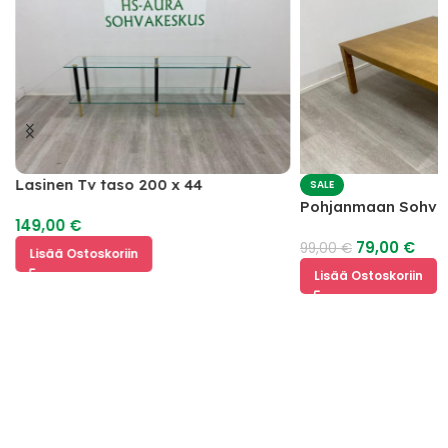
Lasinen Tv taso 200 x 44
SALE
Pohjanmaan Sohva
149,00
€
79,00
€
99,00
€
Lisää Ostoskoriin
Lisää Ostoskoriin