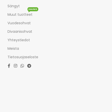
Sängyt
KAUNIS
Muut tuotteet
Vuodesohvat
Divaanisohvat
Yhteystiedot
Meista
Tietosuojaseloste