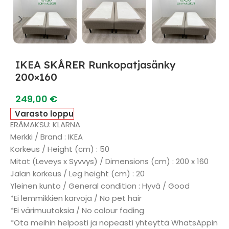
IKEA SKÅRER Runkopatjasänky
200×160
249,00
€
Varasto loppu
ERÄMAKSU: KLARNA
Merkki / Brand : IKEA
Korkeus / Height (cm) : 50
Mitat (Leveys x Syvvys) / Dimensions (cm) : 200 x 160
Jalan korkeus / Leg height (cm) : 20
Yleinen kunto / General condition : Hyvä / Good
*Ei lemmikkien karvoja / No pet hair
*Ei värimuutoksia / No colour fading
*Ota meihin helposti ja nopeasti yhteyttä WhatsAppin