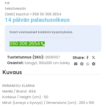
tai
tekstiviestin
(SMS) kautta! +358 50 306 2654
14 päivän palautusoikeus
Saat vastaukset kaikkiin kysymyksiisi.
Tarvitsetko apua? Ota yhteyttä WhatsAppilla
050 306 2654
Tuotetunnus (SKU):
26061107
Share:
Osastot:
Sängyt
,
160x200 cm Sänky
Kuvaus
ERÄMAKSU: KLARNA
Merkki / Brand : IKEA
Korkeus / Height (cm) : 50
Mitat (Leveys x Syvvys) / Dimensions (cm) : 200 x 160