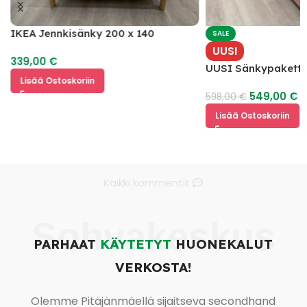
IKEA Jennkisänky 200 x 140
SALE
UUSI
339,00
€
UUSI Sänkypaketti 
Lisää Ostoskoriin
549,00
€
598,00
€
Lisää Ostoskoriin
Kaikki kommentit
Sohvakeskus
PARHAAT
KÄYTETYT
HUONEKALUT
VERKOSTA!
Olemme Pitäjänmäellä sijaitseva secondhand