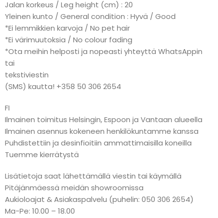
Jalan korkeus / Leg height (cm) : 20
Yleinen kunto / General condition : Hyvä / Good
*Ei lemmikkien karvoja / No pet hair
*Ei värimuutoksia / No colour fading
*Ota meihin helposti ja nopeasti yhteyttä WhatsAppin
tai
tekstiviestin
(SMS) kautta! +358 50 306 2654
FI
Ilmainen toimitus Helsingin, Espoon ja Vantaan alueella
Ilmainen asennus kokeneen henkilökuntamme kanssa
Puhdistettiin ja desinfioitiin ammattimaisilla koneilla
Tuemme kierrätystä
Lisätietoja saat lähettämällä viestin tai käymällä
Pitäjänmäessä meidän showroomissa
Aukioloajat & Asiakaspalvelu (puhelin: 050 306 2654)
Ma-Pe: 10.00 – 18.00