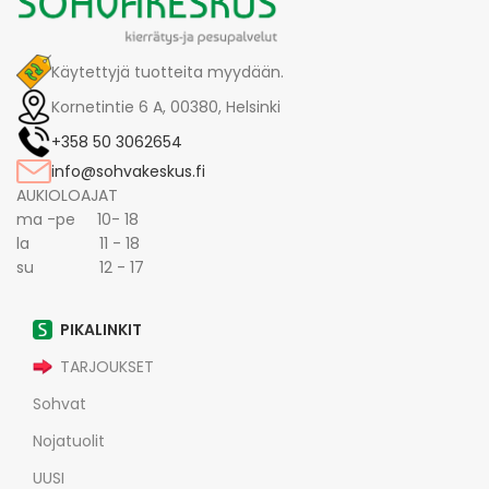
Käytettyjä tuotteita myydään.
Kornetintie 6 A, 00380, Helsinki
+358 50 3062654
info@sohvakeskus.fi
AUKIOLOAJAT
ma -pe 10- 18
la 11 - 18
su 12 - 17
PIKALINKIT
TARJOUKSET
Sohvat
Nojatuolit
UUSI