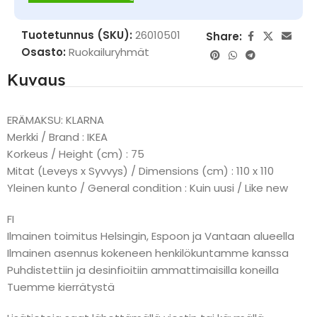
Tuotetunnus (SKU):
26010501
Share:
Osasto:
Ruokailuryhmät
Kuvaus
ERÄMAKSU: KLARNA
Merkki / Brand : IKEA
Korkeus / Height (cm) : 75
Mitat (Leveys x Syvvys) / Dimensions (cm) : 110 x 110
Yleinen kunto / General condition : Kuin uusi / Like new
FI
Ilmainen toimitus Helsingin, Espoon ja Vantaan alueella
Ilmainen asennus kokeneen henkilökuntamme kanssa
Puhdistettiin ja desinfioitiin ammattimaisilla koneilla
Tuemme kierrätystä