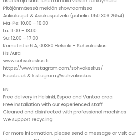
Lisätietoja saat lähettämällä viestin tai käymällä
Pitäjänmäessä meidän showroomissa
Aukioloajat & Asiakaspalvelu (puhelin: 050 306 2654)
Ma-Pe: 10.00 – 18.00
La: 11.00 – 18.00
Su: 12.00 – 17.00
Kornetintie 6 A, 00380 Helsinki – Sohvakeskus
Hs Aura
www.sohvakeskus.fi
https://www.instagram.com/sohvakeskus/
Facebook & Instagram @sohvakeskus
EN
Free delivery in Helsinki, Espoo and Vantaa area.
Free installation with our experienced staff
Cleaned and disinfected with professional machines
We support recycling
For more information, please send a message or visit our