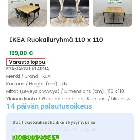
IKEA Ruokailuryhmä 110 x 110
199,00
€
Varasto loppu
ERÄMAKSU: KLARNA
Merkki / Brand : IKEA
Korkeus / Height (cm) : 75
Mitat (Leveys x Syvvys) / Dimensions (cm) : 110 x 110
Yleinen kunto / General condition : Kuin uusi / Like new
14 päivän palautusoikeus
Saat vastaukset kaikkiin kysymyksiisi.
Tarvitsetko apua? Ota yhteyttä WhatsAppilla
050 306 2654