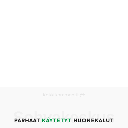
Kaikki kommentit
Sohvakeskus
PARHAAT
KÄYTETYT
HUONEKALUT