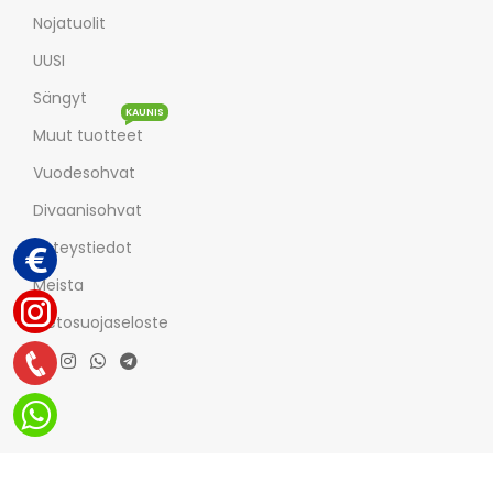
Nojatuolit
UUSI
Sängyt
KAUNIS
Muut tuotteet
Vuodesohvat
Divaanisohvat
Yhteystiedot
Meista
Tietosuojaseloste