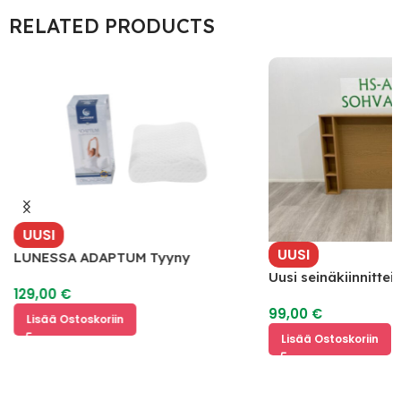
RELATED PRODUCTS
UUSI
UUSI
LUNESSA ADAPTUM Tyyny
Uusi seinäkiinnitte
129,00
€
hyllyillä
99,00
€
Lisää Ostoskoriin
Lisää Ostoskoriin