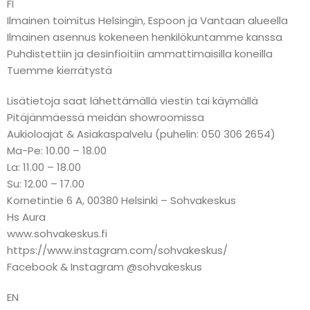
FI
Ilmainen toimitus Helsingin, Espoon ja Vantaan alueella
Ilmainen asennus kokeneen henkilökuntamme kanssa
Puhdistettiin ja desinfioitiin ammattimaisilla koneilla
Tuemme kierrätystä
Lisätietoja saat lähettämällä viestin tai käymällä
Pitäjänmäessä meidän showroomissa
Aukioloajat & Asiakaspalvelu (puhelin: 050 306 2654)
Ma-Pe: 10.00 – 18.00
La: 11.00 – 18.00
Su: 12.00 – 17.00
Kornetintie 6 A, 00380 Helsinki – Sohvakeskus
Hs Aura
www.sohvakeskus.fi
https://www.instagram.com/sohvakeskus/
Facebook & Instagram @sohvakeskus
EN