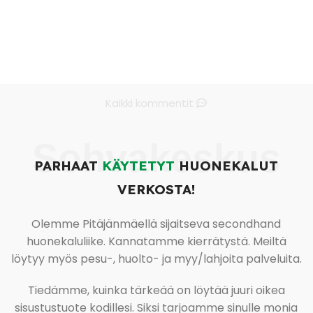
Kaikki kommentit
Sohvakeskus
PARHAAT
KÄYTETYT
HUONEKALUT
VERKOSTA!
Olemme Pitäjänmäellä sijaitseva secondhand
huonekaluliike. Kannatamme kierrätystä. Meiltä
löytyy myös pesu-, huolto- ja myy/lahjoita palveluita.
Tiedämme, kuinka tärkeää on löytää juuri oikea
sisustustuote kodillesi. Siksi tarjoamme sinulle monia