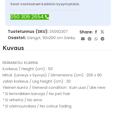
Saat vastaukset kaikkiin kysymyksiisi.
Tarvitsetko apua? Ota yhteyttä WhatsAppilla
050 306 2654
Tuotetunnus (SKU):
25092307
Share:
Osastot:
Sängyt
,
90x200 cm Sänky
Kuvaus
ERÄMAKSU: KLARNA
Korkeus / Height (cm) : 50
Mitat (Leveys x Syvvys) / Dimensions (cm) : 200 x 90
Jalan korkeus / Leg height (cm) : 20
Yleinen kunto / General condition : Kuin uusi / Like new
* Ei lemmikkien karvoja / No pet hair
* Ei virheitä / No error
* Ei värimuutoksia / No colour fading