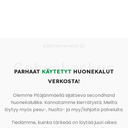
Kaikki kommentit
Sohvakeskus
PARHAAT
KÄYTETYT
HUONEKALUT
VERKOSTA!
Olemme Pitäjänmäellä sijaitseva secondhand
huonekaluliike. Kannatamme kierrätystä. Meiltä
löytyy myös pesu-, huolto- ja myy/lahjoita palveluita.
Tiedämme, kuinka tärkeää on löytää juuri oikea