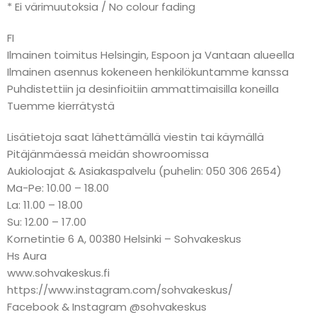
* Ei värimuutoksia / No colour fading
FI
Ilmainen toimitus Helsingin, Espoon ja Vantaan alueella
Ilmainen asennus kokeneen henkilökuntamme kanssa
Puhdistettiin ja desinfioitiin ammattimaisilla koneilla
Tuemme kierrätystä
Lisätietoja saat lähettämällä viestin tai käymällä
Pitäjänmäessä meidän showroomissa
Aukioloajat & Asiakaspalvelu (puhelin: 050 306 2654)
Ma-Pe: 10.00 – 18.00
La: 11.00 – 18.00
Su: 12.00 – 17.00
Kornetintie 6 A, 00380 Helsinki – Sohvakeskus
Hs Aura
www.sohvakeskus.fi
https://www.instagram.com/sohvakeskus/
Facebook & Instagram @sohvakeskus