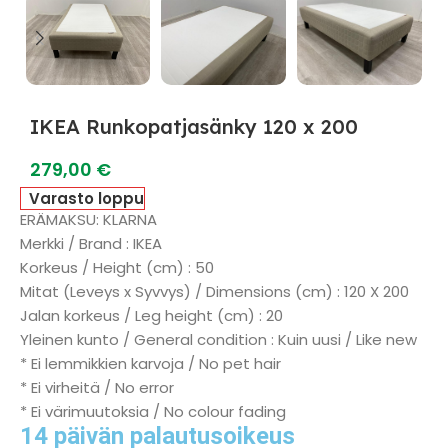
IKEA Runkopatjasänky 120 x 200
279,00
€
Varasto loppu
ERÄMAKSU: KLARNA
Merkki / Brand : IKEA
Korkeus / Height (cm) : 50
Mitat (Leveys x Syvvys) / Dimensions (cm) : 120 X 200
Jalan korkeus / Leg height (cm) : 20
Yleinen kunto / General condition : Kuin uusi / Like new
* Ei lemmikkien karvoja / No pet hair
* Ei virheitä / No error
* Ei värimuutoksia / No colour fading
14 päivän palautusoikeus