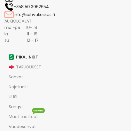
+358 50 3062654
info@sohvakeskus.fi
AUKIOLOAJAT
ma -pe 10- 18
la 11 - 18
su 12 - 17
PIKALINKIT
TARJOUKSET
Sohvat
Nojatuolit
UUSI
Sängyt
KAUNIS
Muut tuotteet
Vuodesohvat