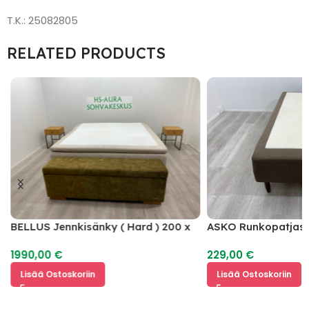
T.K.: 25082805
RELATED PRODUCTS
BELLUS Jennkisänky ( Hard ) 200 x
ASKO Runkopatjasä
180 + BELLUS Päätyarkku + JYSK
1990,00
€
229,00
€
Yöpöytä 2 kpl
Lisää Ostoskoriin
Lisää Ostoskoriin