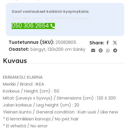
Saat vastaukset kaikkiin kysymyksiisi.
Tarvitsetko apua? Ota yhteyttä WhatsAppilla
050 306 2654
Tuotetunnus (SKU):
25082805
Share:
Osastot:
Sängyt
,
120x200 cm Sänky
Kuvaus
ERÄMAKSU: KLARNA
Merkki / Brand : IKEA
Korkeus / Height (cm) : 50
Mitat (Leveys x Syvvys) / Dimensions (cm) : 120 X 200
Jalan korkeus / Leg height (cm) : 20
Yleinen kunto / General condition : Kuin uusi / Like new
* Ei lemmikkien karvoja / No pet hair
* Ei virheitä / No error