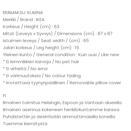
ERÄMAKSU: KLARNA
Merkki / Brand : IKEA
Korkeus / Height (cm) : 63
Mitat (Leveys x Syvvys) / Dimensions (cm) : 87 x 87
Istuimen leveys / Seat width / (cm) : 65
Jalan korkeus / Leg height (cm) : 15
Yleinen kunto / General condition : Kuin uusi / Like new
* Ei lemmikkien karvoja / No pet hair
* Ei virheitä / No error
* Ei värimuutoksia / No colour fading
* Irrotettava tyynynpäällinen / Removable pillow cover
FI
Ilmainen toimitus Helsingin, Espoon ja Vantaan alueella
Ilmainen asennus kokeneen henkilökuntamme kanssa
Puhdistettiin ja desinfioitiin ammattimaisilla koneilla
Tuemme kierrätystä