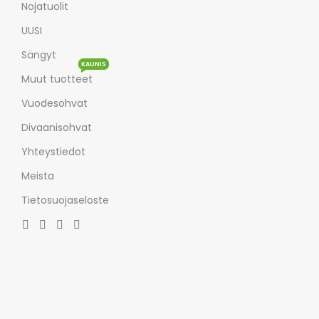
Nojatuolit
UUSI
Sängyt
KAUNIS
Muut tuotteet
Vuodesohvat
Divaanisohvat
Yhteystiedot
Meista
Tietosuojaseloste