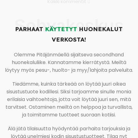
Kaikki kommentit
Sohvakeskus
PARHAAT
KÄYTETYT
HUONEKALUT
VERKOSTA!
Olemme Pitäjänmäellä sijaitseva secondhand
huonekaluliike. Kannatamme kierrätystä. Meiltä
löytyy myös pesu-, huolto- ja myy/lahjoita palveluita.
Tiedämme, kuinka tärkeää on löytää juuri oikea
sisustustuote kodillesi. Siksi tarjoamme sinulle monia
erilaisia vaihtoehtoja, jotta voit löytää juuri sen, mitä
tarvitset. Ostaminen meiltä on helppoa ja turvallista,
ja toimitamme tuotteet suoraan kotiisi.
Älä jätä tilaisuutta hyödyntää parhaita tarjouksia ja
löytää unelmiesi kodin sisustustuotteet. Tilaa nyt