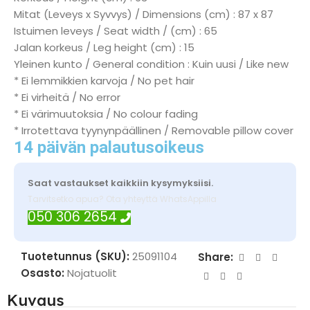
Mitat (Leveys x Syvvys) / Dimensions (cm) : 87 x 87
Istuimen leveys / Seat width / (cm) : 65
Jalan korkeus / Leg height (cm) : 15
Yleinen kunto / General condition : Kuin uusi / Like new
* Ei lemmikkien karvoja / No pet hair
* Ei virheitä / No error
* Ei värimuutoksia / No colour fading
* Irrotettava tyynynpäällinen / Removable pillow cover
14 päivän palautusoikeus
Saat vastaukset kaikkiin kysymyksiisi.
Tarvitsetko apua? Ota yhteyttä WhatsAppilla
050 306 2654
Tuotetunnus (SKU):
25091104
Share:
Osasto:
Nojatuolit
Kuvaus