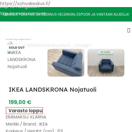
https://sohvakeskus.fi/
Skip to navigation
Skip to main content
ILMAINEN TOIMITUS JA ASENNUS HELSINGIN, ESPOON JA VANTAAN ALUEELLA!
Etusivu
/
Nojatuolit
SOLD OUT
IKEA LANDSKRONA Nojatuoli
199,00
€
Varasto loppu
ERÄMAKSU: KLARNA
Merkki / Brand : IKEA
Korkeus / Height (cm) : 63