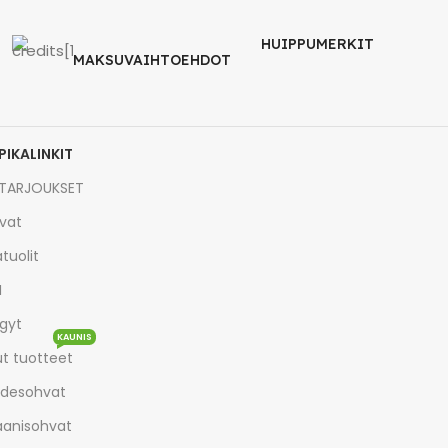
HUIPPUMERKIT
MAKSUVAIHTOEHDOT
PIKALINKIT
TARJOUKSET
vat
tuolit
I
gyt
KAUNIS
t tuotteet
desohvat
aanisohvat