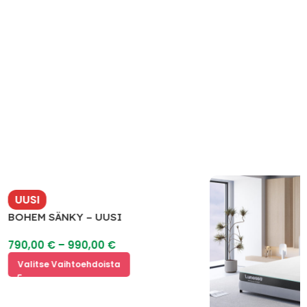
UUSI
BOHEM SÄNKY – UUSI
790,00
€
–
990,00
€
Valitse Vaihtoehdoista