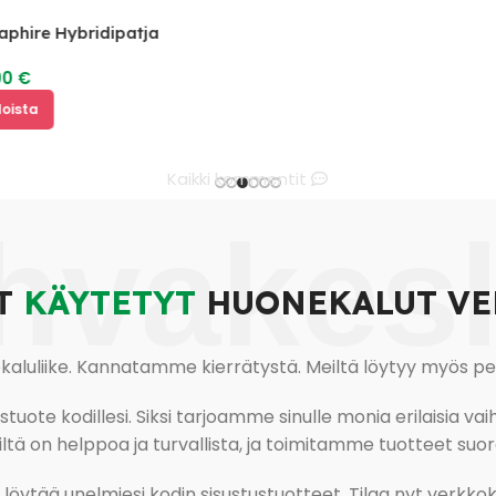
hire Hybridipatja
00
€
oista
Kaikki kommentit
hvakes
T
KÄYTETYT
HUONEKALUT VE
uliike. Kannatamme kierrätystä. Meiltä löytyy myös pesu-
ote kodillesi. Siksi tarjoamme sinulle monia erilaisia vaiht
tä on helppoa ja turvallista, ja toimitamme tuotteet suora
ja löytää unelmiesi kodin sisustustuotteet. Tilaa nyt verk