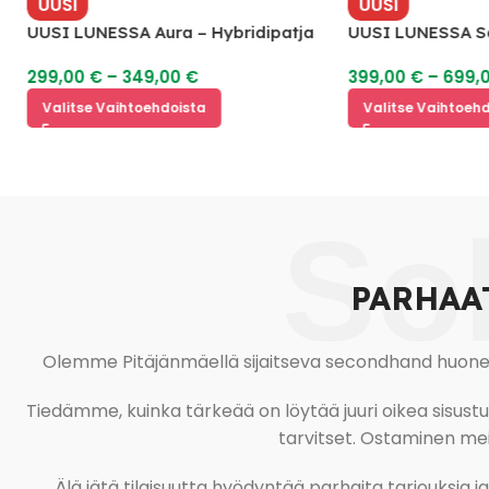
UUSI
UUSI
UUSI LUNESSA Aura – Hybridipatja
UUSI LUNESSA Sap
299,00
€
–
349,00
€
399,00
€
–
699,
Valitse Vaihtoehdoista
Valitse Vaihtoehd
So
PARHAA
Olemme Pitäjänmäellä sijaitseva secondhand huonekal
Tiedämme, kuinka tärkeää on löytää juuri oikea sisustustu
tarvitset. Ostaminen meil
Älä jätä tilaisuutta hyödyntää parhaita tarjouksia 