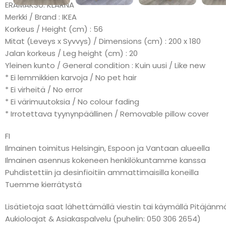
ERÄMAKSU: KLARNA
Merkki / Brand : IKEA
Korkeus / Height (cm) : 56
Mitat (Leveys x Syvvys) / Dimensions (cm) : 200 x 180
Jalan korkeus / Leg height (cm) : 20
Yleinen kunto / General condition : Kuin uusi / Like new
* Ei lemmikkien karvoja / No pet hair
* Ei virheitä / No error
* Ei värimuutoksia / No colour fading
* Irrotettava tyynynpäällinen / Removable pillow cover
FI
Ilmainen toimitus Helsingin, Espoon ja Vantaan alueella
Ilmainen asennus kokeneen henkilökuntamme kanssa
Puhdistettiin ja desinfioitiin ammattimaisilla koneilla
Tuemme kierrätystä
Lisätietoja saat lähettämällä viestin tai käymällä Pitäj
Aukioloajat & Asiakaspalvelu (puhelin: 050 306 2654)