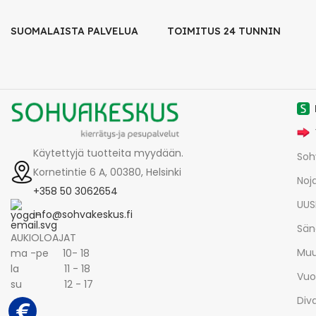
SUOMALAISTA PALVELUA
TOIMITUS 24 TUNNIN
Käytettyjä tuotteita myydään.
Soh
Kornetintie 6 A, 00380, Helsinki
Noja
+358 50 3062654
UUS
info@sohvakeskus.fi
Sän
AUKIOLOAJAT
Muu
ma -pe 10- 18
la 11 - 18
Vuo
su 12 - 17
Div