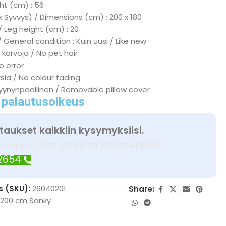
ht (cm) : 56
x Syvvys) / Dimensions (cm) : 200 x 180
/ Leg height (cm) : 20
 General condition : Kuin uusi / Like new
 karvoja / No pet hair
No error
ksia / No colour fading
tyynynpäällinen / Removable pillow cover
 palautusoikeus
taukset kaikkiin kysymyksiisi.
ko apua? Ota yhteyttä WhatsAppilla
 2654
s (SKU):
26040201
Share:
x200 cm Sänky