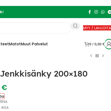
A!
MYY / LAHJOITA
tteet
Matot
Muut Palvelut
0
/
0,00
€
Jenkkisänky 200×180
0
€
pu
ARNA
: IKEA