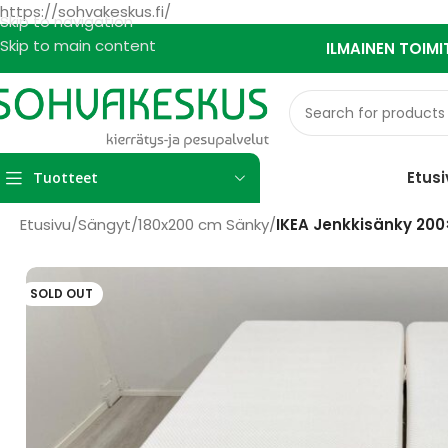
https://sohvakeskus.fi/
Skip to navigation
Skip to main content
ILMAINEN TOIMI
Etusi
Tuotteet
Etusivu
/
Sängyt
/
180x200 cm Sänky
/
IKEA Jenkkisänky 200
SOLD OUT