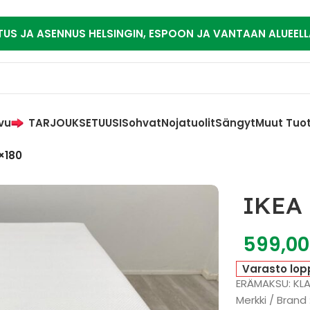
TUS JA ASENNUS HELSINGIN, ESPOON JA VANTAAN ALUEELL
vu
TARJOUKSET
UUSI
Sohvat
Nojatuolit
Sängyt
Muut Tuo
×180
IKEA 
599,0
Varasto lop
ERÄMAKSU: KL
Merkki / Brand 