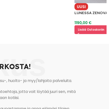
UUSI
LUNESSA ZENOVA Pa
Memory Foam
1190,00
€
Lisää Ostoskoriin
kus
RKOSTA!
, huolto- ja myy/lahjoita palveluita.
oehtoja, jotta voit löytää juuri sen, mitä
an kotiisi.
kokaupastamme ja anna elämäsi tilojen