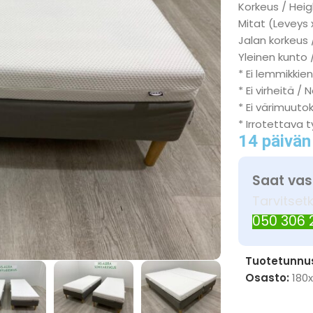
Korkeus / Heig
Mitat (Leveys 
Jalan korkeus 
Yleinen kunto /
* Ei lemmikkien
* Ei virheitä / 
* Ei värimuuto
* Irrotettava 
14 päivän
Saat vas
Tarvitset
050 306
Tuotetunnu
Osasto:
180