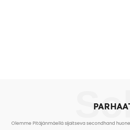
So
PARHAA
Olemme Pitäjänmäellä sijaitseva secondhand huonekal