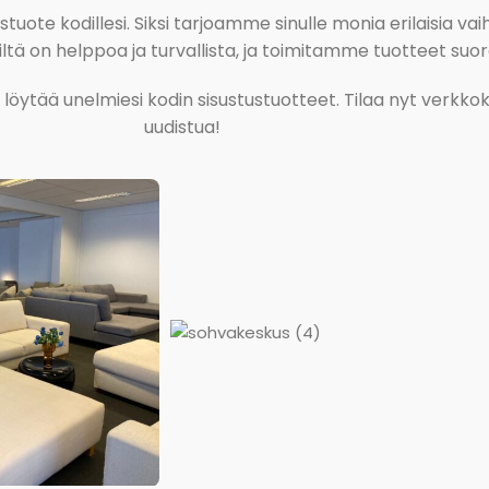
ote kodillesi. Siksi tarjoamme sinulle monia erilaisia vaiht
tä on helppoa ja turvallista, ja toimitamme tuotteet suora
ja löytää unelmiesi kodin sisustustuotteet. Tilaa nyt verk
uudistua!