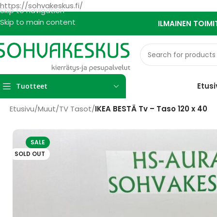
https://sohvakeskus.fi/
Skip to navigation
Skip to main content
ILMAINEN TOIMI
Etusi
Tuotteet
Etusivu
/
Muut
/
TV Tasot
/
IKEA BESTÄ Tv – Taso 120 x 40
SALE
SOLD OUT