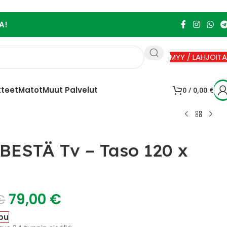
A!
MYY / LAHJOITA
tteet
Matot
Muut Palvelut
0
/
0,00
€
BESTÄ Tv – Taso 120 x
79,00
€
€
pu