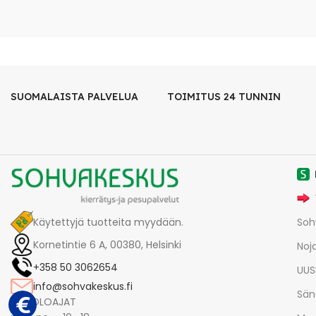
SUOMALAISTA PALVELUA
TOIMITUS 24 TUNNIN
Käytettyjä tuotteita myydään.
Soh
Kornetintie 6 A, 00380, Helsinki
Noja
+358 50 3062654
UUS
info@sohvakeskus.fi
Sän
AUKIOLOAJAT