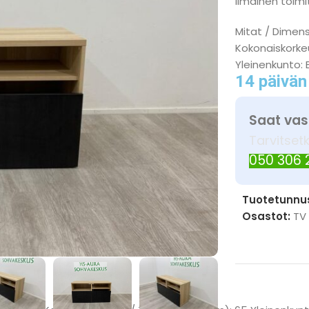
Ilmainen toimit
Mitat / Dimens
Kokonaiskorkeu
Yleinenkunto: 
14 päivän
Saat vas
Tarvitset
050 306
Tuotetunnu
Osastot:
TV