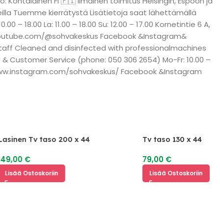
: Kohtalainen FI 🇫🇮 Ilmainen toimitus Helsingin, Espoon ja
illa Tuemme kierrätystä Lisätietoja saat lähettämällä
 18.00 La: 11.00 – 18.00 Su: 12.00 – 17.00 Kornetintie 6 A,
w.youtube.com/@sohvakeskus Facebook &Instagram&
 staff Cleaned and disinfected with professionalmachines
 & Customer Service (phone: 050 306 2654) Mo-Fr: 10.00 –
ps://www.instagram.com/sohvakeskus/ Facebook &Instagram
Tv taso 130 x 44
79,00
€
Lisää Ostoskoriin