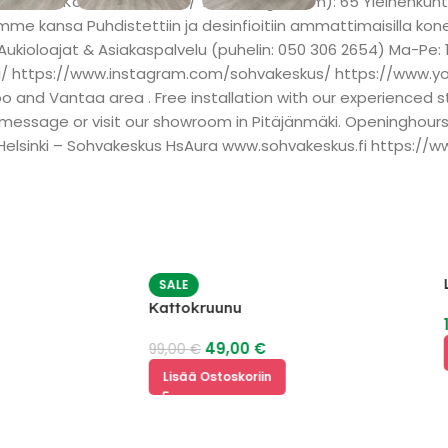
 120 x 40 Kokonaiskorkeus / Total height (cm): 65 Yleinenkunto
e kansa Puhdistettiin ja desinfioitiin ammattimaisilla kone
loajat & Asiakaspalvelu (puhelin: 050 306 2654) Ma-Pe: 10.00 –
us.fi/ https://www.instagram.com/sohvakeskus/ https://ww
oo and Vantaa area . Free installation with our experienced
 message or visit our showroom in Pitäjänmäki. Openinghours
 00380 Helsinki – Sohvakeskus HsAura www.sohvakeskus.fi htt
Lasinen Tv taso 200 x 44
149,00
€
Lisää Ostoskoriin