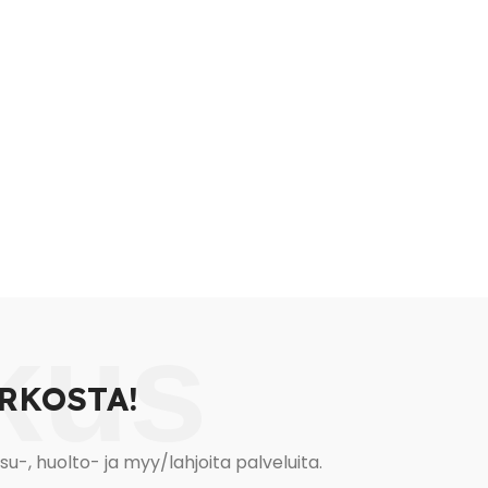
SALE
3 Istuttava Mekan
499,00
€
599,00
€
Lisää Ostoskoriin
kus
RKOSTA!
, huolto- ja myy/lahjoita palveluita.