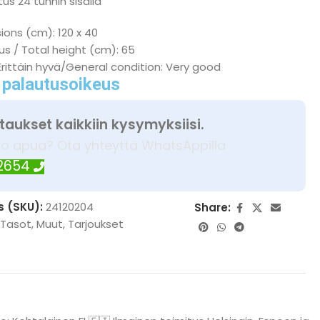
us 24 tunnin sisällä
ions (cm): 120 x 40
s / Total height (cm): 65
Erittäin hyvä/General condition: Very good
 palautusoikeus
taukset kaikkiin kysymyksiisi.
ko apua? Ota yhteyttä WhatsAppilla
 2654
s (SKU):
24120204
Share:
 Tasot
,
Muut
,
Tarjoukset