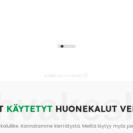
Kaikki kommentit
hvakes
T
KÄYTETYT
HUONEKALUT VE
uliike. Kannatamme kierrätystä. Meiltä löytyy myös pesu-