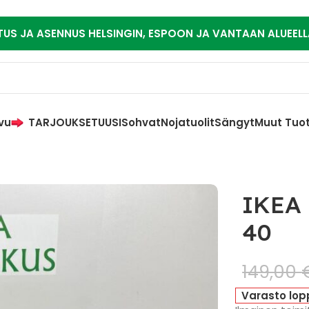
TUS JA ASENNUS HELSINGIN, ESPOON JA VANTAAN ALUEELL
vu
TARJOUKSET
UUSI
Sohvat
Nojatuolit
Sängyt
Muut Tuo
IKEA 
40
149,00
Varasto lop