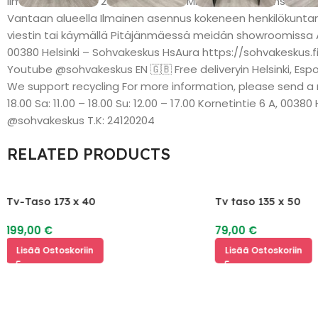
Ilmainen toimitus 24 tunnin sisällä Mitat / Dimensions (cm):
Vantaan alueella Ilmainen asennus kokeneen henkilökuntamm
viestin tai käymällä Pitäjänmäessä meidän showroomissa Aukio
00380 Helsinki – Sohvakeskus HsAura https://sohvakesk
Youtube @sohvakeskus EN 🇬🇧 Free deliveryin Helsinki, Esp
We support recycling For more information, please send a
18.00 Sa: 11.00 – 18.00 Su: 12.00 – 17.00 Kornetintie 6 A,
@sohvakeskus T.K: 24120204
RELATED PRODUCTS
Tv taso 135 x 50
SALE
Kattokruunu
79,00
€
49,00
€
99,00
€
Lisää Ostoskoriin
Lisää Ostoskoriin