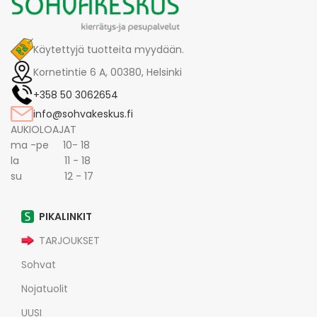
Käytettyjä tuotteita myydään.
Kornetintie 6 A, 00380, Helsinki
+358 50 3062654
info@sohvakeskus.fi
AUKIOLOAJAT
ma -pe 10- 18
la 11 - 18
su 12 - 17
PIKALINKIT
TARJOUKSET
Sohvat
Nojatuolit
UUSI