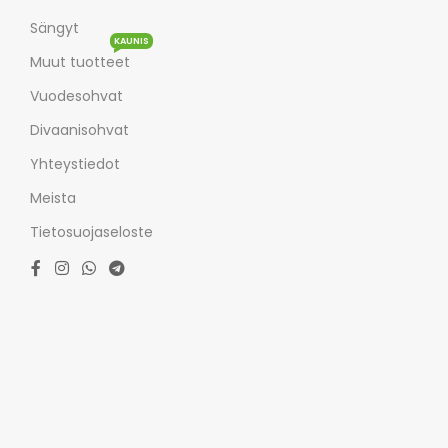
Sängyt
KAUNIS
Muut tuotteet
Vuodesohvat
Divaanisohvat
Yhteystiedot
Meista
Tietosuojaseloste