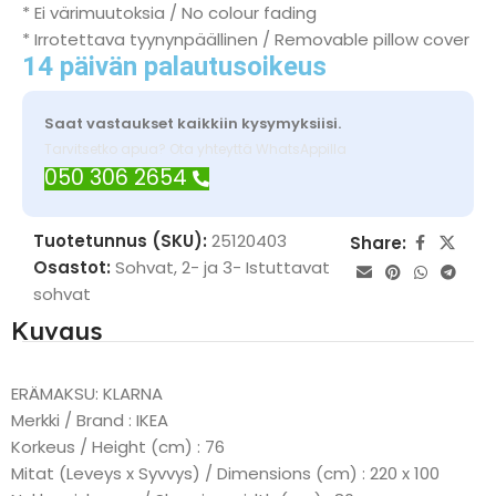
* Ei värimuutoksia / No colour fading
* Irrotettava tyynynpäällinen / Removable pillow cover
14 päivän palautusoikeus
Saat vastaukset kaikkiin kysymyksiisi.
Tarvitsetko apua? Ota yhteyttä WhatsAppilla
050 306 2654
Tuotetunnus (SKU):
25120403
Share:
Osastot:
Sohvat
,
2- ja 3- Istuttavat
sohvat
Kuvaus
ERÄMAKSU: KLARNA
Merkki / Brand : IKEA
Korkeus / Height (cm) : 76
Mitat (Leveys x Syvvys) / Dimensions (cm) : 220 x 100