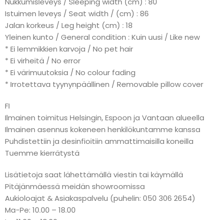
Nukkumisleveys / Sleeping width (cm) : 80
Istuimen leveys / Seat width / (cm) : 86
Jalan korkeus / Leg height (cm) : 18
Yleinen kunto / General condition : Kuin uusi / Like new
* Ei lemmikkien karvoja / No pet hair
* Ei virheitä / No error
* Ei värimuutoksia / No colour fading
* Irrotettava tyynynpäällinen / Removable pillow cover
FI
Ilmainen toimitus Helsingin, Espoon ja Vantaan alueella
Ilmainen asennus kokeneen henkilökuntamme kanssa
Puhdistettiin ja desinfioitiin ammattimaisilla koneilla
Tuemme kierrätystä
Lisätietoja saat lähettämällä viestin tai käymällä
Pitäjänmäessä meidän showroomissa
Aukioloajat & Asiakaspalvelu (puhelin: 050 306 2654)
Ma-Pe: 10.00 – 18.00