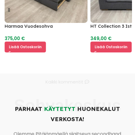
Harmaa Vuodesohva
HT Collection 3 Ist
375,00
€
349,00
€
Lisää Ostoskoriin
Lisää Ostoskoriin
Kaikki kommentit
Sohvakeskus
PARHAAT
KÄYTETYT
HUONEKALUT
VERKOSTA!
Olemme Pitäjänmäellä sijaitseva secondhand