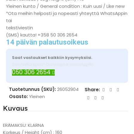
Yleinen kunto / General condition : Kuin uusi / Like new
*Ota meihin helposti ja nopeasti yhteyttä WhatsAppin
tai
tekstiviestin
(SMS) kautta! +358 50 306 2654
14 päivän palautusoikeus
Saat vastaukset kaikkiin kysymyksiisi.
Tarvitsetko apua? Ota yhteyttä WhatsAppilla
050 306 2654
Tuotetunnus (SKU):
26052904
Share:
Osasto:
Yleinen
Kuvaus
ERÄMAKSU: KLARNA
Korkeus / Height (cm) : 160