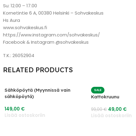
Su: 12.00 – 17.00
Kornetintie 6 A, 00380 Helsinki – Sohvakeskus
Hs Aura
www.sohvakeskus.fi
https://www.instagram.com/sohvakeskus/
Facebook & Instagram @sohvakeskus
T.K.: 26052904
RELATED PRODUCTS
Sähköpöytä (Myynnissä vain
SALE
sähköpöytä)
Kattokruunu
149,00
€
49,00
€
99,00
€
Lisää ostoskoriin
Lisää ostoskoriin