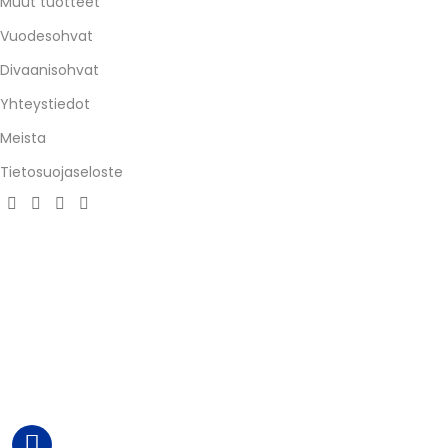
Muut tuotteet
Vuodesohvat
Divaanisohvat
Yhteystiedot
Meista
Tietosuojaseloste