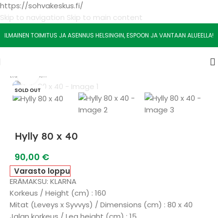
https://sohvakeskus.fi/
Skip to navigation
Skip to main content
ILMAINEN TOIMITUS JA ASENNUS HELSINGIN, ESPOON JA VANTAAN ALUEELLA!
Watch video
Etusivu
/
Yleinen
SOLD OUT
Hylly 80 x 40
90,00
€
Varasto loppu
ERÄMAKSU: KLARNA
Korkeus / Height (cm) : 160
Mitat (Leveys x Syvvys) / Dimensions (cm) : 80 x 40
Jalan korkeus / Leg height (cm) : 15