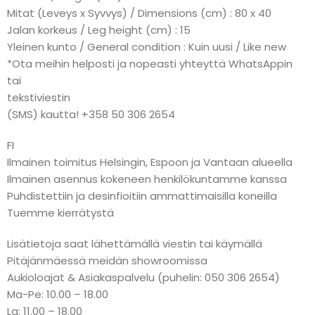
Mitat (Leveys x Syvvys) / Dimensions (cm) : 80 x 40
Jalan korkeus / Leg height (cm) : 15
Yleinen kunto / General condition : Kuin uusi / Like new
*Ota meihin helposti ja nopeasti yhteyttä WhatsAppin
tai
tekstiviestin
(SMS) kautta! +358 50 306 2654
FI
Ilmainen toimitus Helsingin, Espoon ja Vantaan alueella
Ilmainen asennus kokeneen henkilökuntamme kanssa
Puhdistettiin ja desinfioitiin ammattimaisilla koneilla
Tuemme kierrätystä
Lisätietoja saat lähettämällä viestin tai käymällä
Pitäjänmäessä meidän showroomissa
Aukioloajat & Asiakaspalvelu (puhelin: 050 306 2654)
Ma-Pe: 10.00 – 18.00
La: 11.00 – 18.00