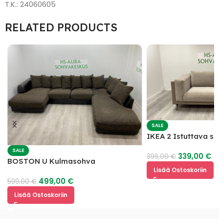
T.K.: 24060605
RELATED PRODUCTS
SALE
IKEA 2 Istuttava s
SALE
339,00
€
399,00
€
BOSTON U Kulmasohva
Lisää Ostoskoriin
499,00
€
599,00
€
Lisää Ostoskoriin