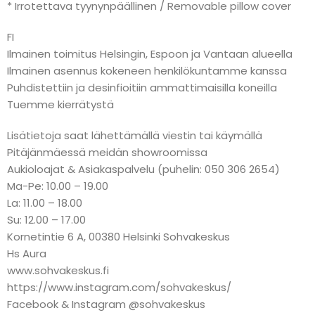
* Irrotettava tyynynpäällinen / Removable pillow cover
FI
Ilmainen toimitus Helsingin, Espoon ja Vantaan alueella
Ilmainen asennus kokeneen henkilökuntamme kanssa
Puhdistettiin ja desinfioitiin ammattimaisilla koneilla
Tuemme kierrätystä
Lisätietoja saat lähettämällä viestin tai käymällä
Pitäjänmäessä meidän showroomissa
Aukioloajat & Asiakaspalvelu (puhelin: 050 306 2654)
Ma-Pe: 10.00 – 19.00
La: 11.00 – 18.00
Su: 12.00 – 17.00
Kornetintie 6 A, 00380 Helsinki Sohvakeskus
Hs Aura
www.sohvakeskus.fi
https://www.instagram.com/sohvakeskus/
Facebook & Instagram @sohvakeskus