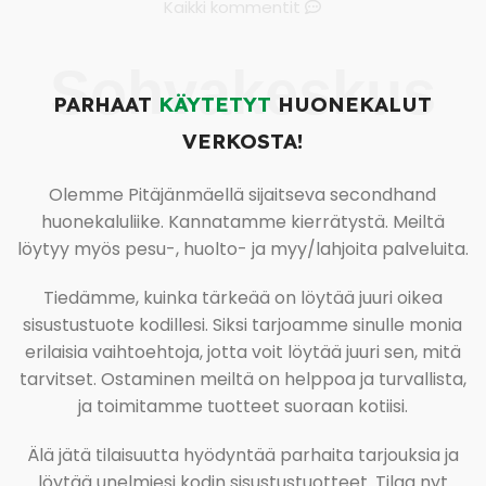
Kaikki kommentit
Sohvakeskus
PARHAAT
KÄYTETYT
HUONEKALUT
VERKOSTA!
Olemme Pitäjänmäellä sijaitseva secondhand
huonekaluliike. Kannatamme kierrätystä. Meiltä
löytyy myös pesu-, huolto- ja myy/lahjoita palveluita.
Tiedämme, kuinka tärkeää on löytää juuri oikea
sisustustuote kodillesi. Siksi tarjoamme sinulle monia
erilaisia vaihtoehtoja, jotta voit löytää juuri sen, mitä
tarvitset. Ostaminen meiltä on helppoa ja turvallista,
ja toimitamme tuotteet suoraan kotiisi.
Älä jätä tilaisuutta hyödyntää parhaita tarjouksia ja
löytää unelmiesi kodin sisustustuotteet. Tilaa nyt