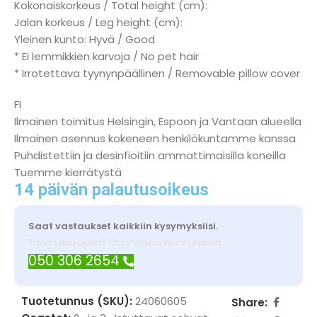
Kokonaiskorkeus / Total height (cm):
Jalan korkeus / Leg height (cm):
Yleinen kunto: Hyvä / Good
* Ei lemmikkien karvoja / No pet hair
* Irrotettava tyynynpäällinen / Removable pillow cover
FI
Ilmainen toimitus Helsingin, Espoon ja Vantaan alueella
Ilmainen asennus kokeneen henkilökuntamme kanssa
Puhdistettiin ja desinfioitiin ammattimaisilla koneilla
Tuemme kierrätystä
14 päivän palautusoikeus
Saat vastaukset kaikkiin kysymyksiisi.
Tarvitsetko apua? Ota yhteyttä WhatsAppilla
050 306 2654
Tuotetunnus (SKU):
24060605
Share: