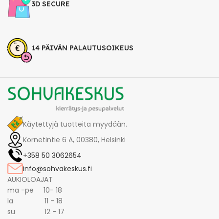
3D SECURE
14 PÄIVÄN PALAUTUSOIKEUS
Käytettyjä tuotteita myydään.
Kornetintie 6 A, 00380, Helsinki
+358 50 3062654
info@sohvakeskus.fi
AUKIOLOAJAT
ma -pe 10- 18
la 11 - 18
su 12 - 17