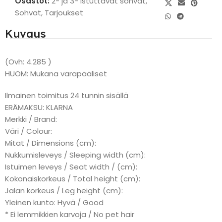
Osastot:
2- ja 3- Istuttavat sohvat
,
Sohvat
,
Tarjoukset
Kuvaus
(Ovh: 4.285 )
HUOM: Mukana varapääliset
Ilmainen toimitus 24 tunnin sisällä
ERÄMAKSU: KLARNA
Merkki / Brand:
Väri / Colour:
Mitat / Dimensions (cm):
Nukkumisleveys / Sleeping width (cm):
Istuimen leveys / Seat width / (cm):
Kokonaiskorkeus / Total height (cm):
Jalan korkeus / Leg height (cm):
Yleinen kunto: Hyvä / Good
* Ei lemmikkien karvoja / No pet hair