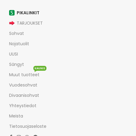
PIKALINKIT
TARJOUKSET
Sohvat
Nojatuolit
UUSI
Sängyt
KAUNIS
Muut tuotteet
Vuodesohvat
Divaanisohvat
Yhteystiedot
Meista
Tietosuojaseloste