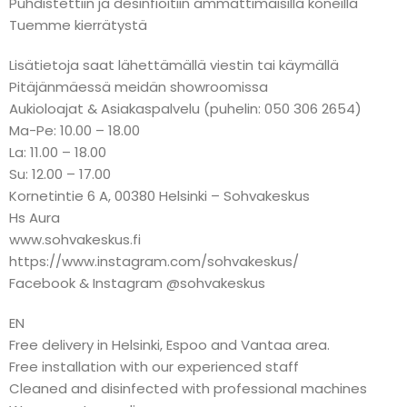
Puhdistettiin ja desinfioitiin ammattimaisilla koneilla
Tuemme kierrätystä
Lisätietoja saat lähettämällä viestin tai käymällä
Pitäjänmäessä meidän showroomissa
Aukioloajat & Asiakaspalvelu (puhelin: 050 306 2654)
Ma-Pe: 10.00 – 18.00
La: 11.00 – 18.00
Su: 12.00 – 17.00
Kornetintie 6 A, 00380 Helsinki – Sohvakeskus
Hs Aura
www.sohvakeskus.fi
https://www.instagram.com/sohvakeskus/
Facebook & Instagram @sohvakeskus
EN
Free delivery in Helsinki, Espoo and Vantaa area.
Free installation with our experienced staff
Cleaned and disinfected with professional machines