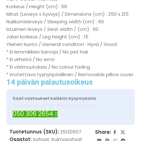
Korkeus / Height (cm) : 66
Mitat (Leveys x Syvvys) / Dimensions (cm) : 250 x 215
Nukkumisleveys / Sleeping width (cm) : 60
Istuimen leveys / Seat width / (cm) : 60
Jalan korkeus / Leg height (cm) : 15
Yleinen kunto / General condition : Hyvä / Good
* Ei lemmikkien karvoja / No pet hair
* Ei virheitä / No error
* Ei värimuutoksia / No colour fading
* Irrotettava tyynynpäällinen / Removable pillow cover
14 päivän palautusoikeus
Saat vastaukset kaikkiin kysymyksiisi.
Tarvitsetko apua? Ota yhteyttä WhatsAppilla
050 306 2654
Tuotetunnus (SKU):
25120507
Share:
Osastot:
Sohvat
,
Kulmasohvat