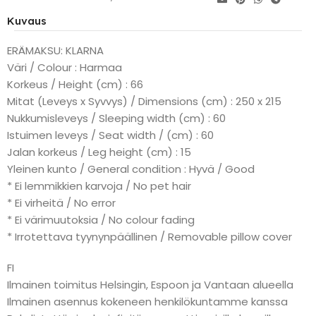
Kuvaus
ERÄMAKSU: KLARNA
Väri / Colour : Harmaa
Korkeus / Height (cm) : 66
Mitat (Leveys x Syvvys) / Dimensions (cm) : 250 x 215
Nukkumisleveys / Sleeping width (cm) : 60
Istuimen leveys / Seat width / (cm) : 60
Jalan korkeus / Leg height (cm) : 15
Yleinen kunto / General condition : Hyvä / Good
* Ei lemmikkien karvoja / No pet hair
* Ei virheitä / No error
* Ei värimuutoksia / No colour fading
* Irrotettava tyynynpäällinen / Removable pillow cover
FI
Ilmainen toimitus Helsingin, Espoon ja Vantaan alueella
Ilmainen asennus kokeneen henkilökuntamme kanssa