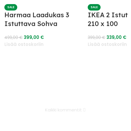
SALE
SALE
Harmaa Laadukas 3
IKEA 2 Istut
Istuttava Sohva
210 x 100
399,00
€
339,00
€
499,00
€
399,00
€
Lisää ostoskoriin
Lisää ostoskoriin
Kaikki kommentit