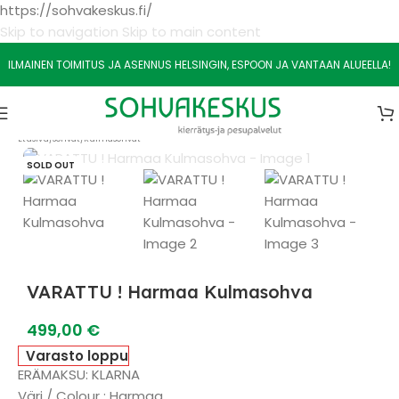
https://sohvakeskus.fi/
Skip to navigation
Skip to main content
ILMAINEN TOIMITUS JA ASENNUS HELSINGIN, ESPOON JA VANTAAN ALUEELLA!
Etusivu
/
Sohvat
/
Kulmasohvat
SOLD OUT
VARATTU ! Harmaa Kulmasohva
499,00
€
Varasto loppu
ERÄMAKSU: KLARNA
Väri / Colour : Harmaa