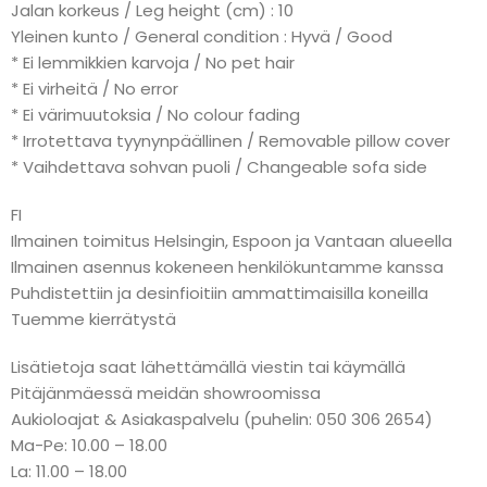
Jalan korkeus / Leg height (cm) : 10
Yleinen kunto / General condition : Hyvä / Good
* Ei lemmikkien karvoja / No pet hair
* Ei virheitä / No error
* Ei värimuutoksia / No colour fading
* Irrotettava tyynynpäällinen / Removable pillow cover
* Vaihdettava sohvan puoli / Changeable sofa side
FI
Ilmainen toimitus Helsingin, Espoon ja Vantaan alueella
Ilmainen asennus kokeneen henkilökuntamme kanssa
Puhdistettiin ja desinfioitiin ammattimaisilla koneilla
Tuemme kierrätystä
Lisätietoja saat lähettämällä viestin tai käymällä
Pitäjänmäessä meidän showroomissa
Aukioloajat & Asiakaspalvelu (puhelin: 050 306 2654)
Ma-Pe: 10.00 – 18.00
La: 11.00 – 18.00