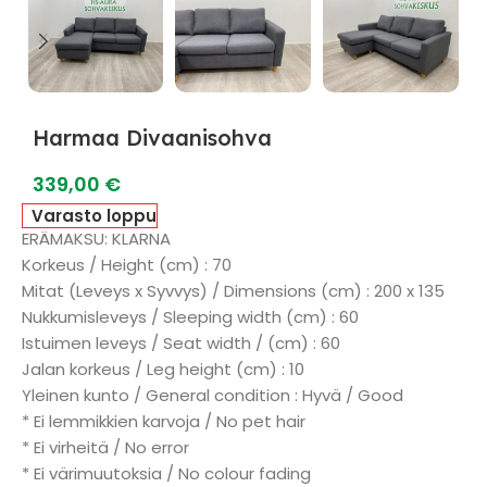
Harmaa Divaanisohva
339,00
€
Varasto loppu
ERÄMAKSU: KLARNA
Korkeus / Height (cm) : 70
Mitat (Leveys x Syvvys) / Dimensions (cm) : 200 x 135
Nukkumisleveys / Sleeping width (cm) : 60
Istuimen leveys / Seat width / (cm) : 60
Jalan korkeus / Leg height (cm) : 10
Yleinen kunto / General condition : Hyvä / Good
* Ei lemmikkien karvoja / No pet hair
* Ei virheitä / No error
* Ei värimuutoksia / No colour fading