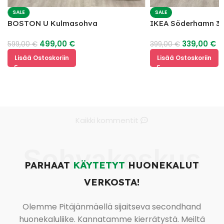
SALE
SALE
BOSTON U Kulmasohva
IKEA Söderhamn 3 
499,00
€
339,00
€
599,00
€
399,00
€
Lisää Ostoskoriin
Lisää Ostoskoriin
Kaikki kommentit
Sohvakeskus
PARHAAT
KÄYTETYT
HUONEKALUT
VERKOSTA!
Olemme Pitäjänmäellä sijaitseva secondhand
huonekaluliike. Kannatamme kierrätystä. Meiltä