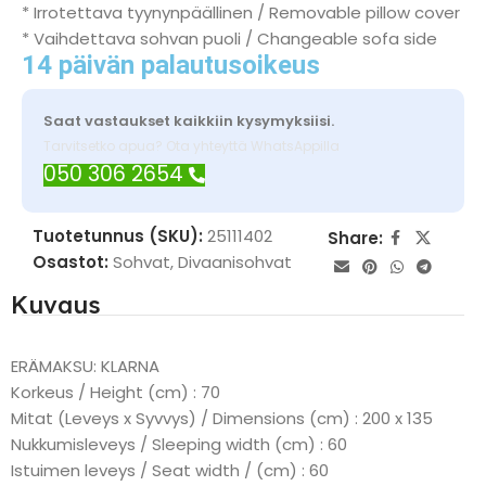
* Irrotettava tyynynpäällinen / Removable pillow cover
* Vaihdettava sohvan puoli / Changeable sofa side
14 päivän palautusoikeus
Saat vastaukset kaikkiin kysymyksiisi.
Tarvitsetko apua? Ota yhteyttä WhatsAppilla
050 306 2654
Tuotetunnus (SKU):
25111402
Share:
Osastot:
Sohvat
,
Divaanisohvat
Kuvaus
ERÄMAKSU: KLARNA
Korkeus / Height (cm) : 70
Mitat (Leveys x Syvvys) / Dimensions (cm) : 200 x 135
Nukkumisleveys / Sleeping width (cm) : 60
Istuimen leveys / Seat width / (cm) : 60