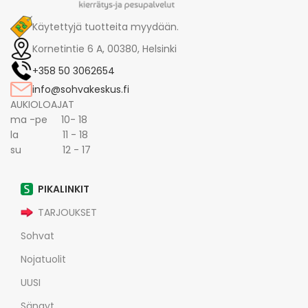
Käytettyjä tuotteita myydään.
Kornetintie 6 A, 00380, Helsinki
+358 50 3062654
info@sohvakeskus.fi
AUKIOLOAJAT
ma -pe 10- 18
la 11 - 18
su 12 - 17
PIKALINKIT
TARJOUKSET
Sohvat
Nojatuolit
UUSI
Sängyt