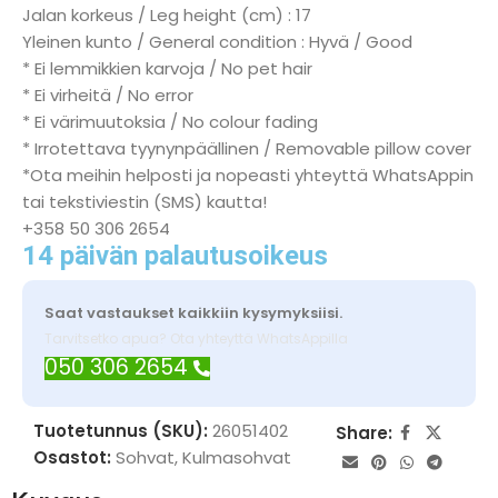
Jalan korkeus / Leg height (cm) : 17
Yleinen kunto / General condition : Hyvä / Good
* Ei lemmikkien karvoja / No pet hair
* Ei virheitä / No error
* Ei värimuutoksia / No colour fading
* Irrotettava tyynynpäällinen / Removable pillow cover
*Ota meihin helposti ja nopeasti yhteyttä WhatsAppin
tai tekstiviestin (SMS) kautta!
+358 50 306 2654
14 päivän palautusoikeus
Saat vastaukset kaikkiin kysymyksiisi.
Tarvitsetko apua? Ota yhteyttä WhatsAppilla
050 306 2654
Tuotetunnus (SKU):
26051402
Share:
Osastot:
Sohvat
,
Kulmasohvat