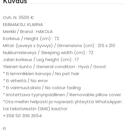
Kuvaus
Ovh. N. 3500 €
ERÄMAKSU: KLARNA
Merkki / Brand : HAKOLA
Korkeus / Height (cm) : 72
Mitat (Leveys x Syvvys) / Dimensions (cm) : 215 x 210
Nukkumisleveys / Sleeping width (cm) : 72
Jalan korkeus / Leg height (cm) : 17
Yleinen kunto / General condition : Hyvä / Good
* Ei lemmikkien karvoja / No pet hair
* Ei virheitä / No error
* Ei värimuutoksia / No colour fading
* Irrotettava tyynynpäällinen / Removable pillow cover
*Ota meihin helposti ja nopeasti yhteyttä WhatsAppin
tai tekstiviestin (SMS) kautta!
+358 50 306 2654
FI