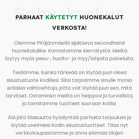
Sohvakeskus
PARHAAT
KÄYTETYT
HUONEKALUT
VERKOSTA!
Olemme Pitäjänmäellä sijaitseva secondhand
huonekaluliike. Kannatamme kierrätystä. Meiltä
löytyy myös pesu-, huolto- ja myy/lahjoita palveluita.
Tiedämme, kuinka tärkeää on löytää juuri oikea
sisustustuote kodillesi. Siksi tarjoamme sinulle monia
erilaisia vaihtoehtoja, jotta voit löytää juuri sen, mitä
tarvitset. Ostaminen meiltä on helppoa ja turvallista,
ja toimitamme tuotteet suoraan kotiisi.
Älä jätä tilaisuutta hyödyntää parhaita tarjouksia ja
löytää unelmiesi kodin sisustustuotteet. Tilaa nyt
verkkokaupastamme ja anna elämäsi tilojen