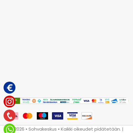
© 2026 • Sohvakeskus • Kaikki oikeudet pidätetään. |