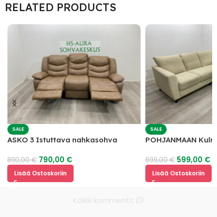
RELATED PRODUCTS
SALE
SALE
ASKO 3 Istuttava nahkasohva
POHJANMAAN Kulm
mekanismilla
790,00
€
599,00
€
890,00
€
699,00
€
Lisää Ostoskoriin
Lisää Ostoskoriin
Kaikki kommentit