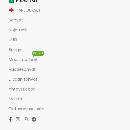
PIKALINKIT
TARJOUKSET
Sohvat
Nojatuolit
UUSI
Sängyt
KAUNIS
Muut tuotteet
Vuodesohvat
Divaanisohvat
Yhteystiedot
Meista
Tietosuojaseloste