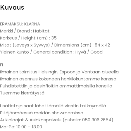
Kuvaus
ERÄMAKSU: KLARNA
Merkki / Brand : Habitat
Korkeus / Height (cm) : 35
Mitat (Leveys x Syvvys) / Dimensions (cm) : 84 x 42
Yleinen kunto / General condition : Hyvä / Good
FI
Ilmainen toimitus Helsingin, Espoon ja Vantaan alueella
Ilmainen asennus kokeneen henkilökuntamme kanssa
Puhdistettiin ja desinfioitiin ammattimaisilla koneilla
Tuemme kierrätystä
Lisätietoja saat lähettämällä viestin tai käymällä
Pitäjänmäessä meidän showroomissa
Aukioloajat & Asiakaspalvelu (puhelin: 050 306 2654)
Ma-Pe: 10.00 – 18.00