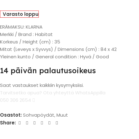
Varasto loppu
ERÄMAKSU: KLARNA
Merkki / Brand : Habitat
Korkeus / Height (cm) : 35
Mitat (Leveys x Syvvys) / Dimensions (cm) : 84 x 42
Yleinen kunto / General condition : Hyvä / Good
14 päivän palautusoikeus
Saat vastaukset kaikkiin kysymyksiisi.
Tarvitsetko apua? Ota yhteyttä WhatsAppilla
050 306 2654
Osastot:
Sohvapöydät
,
Muut
Share: