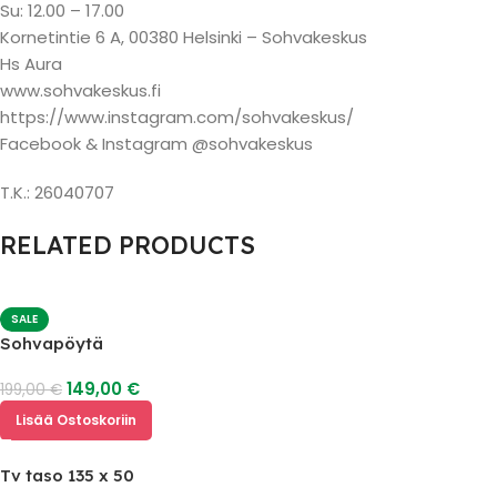
Su: 12.00 – 17.00
Kornetintie 6 A, 00380 Helsinki – Sohvakeskus
Hs Aura
www.sohvakeskus.fi
https://www.instagram.com/sohvakeskus/
Facebook & Instagram @sohvakeskus
T.K.: 26040707
RELATED PRODUCTS
SALE
Sohvapöytä
149,00
€
199,00
€
Lisää Ostoskoriin
Tv taso 135 x 50