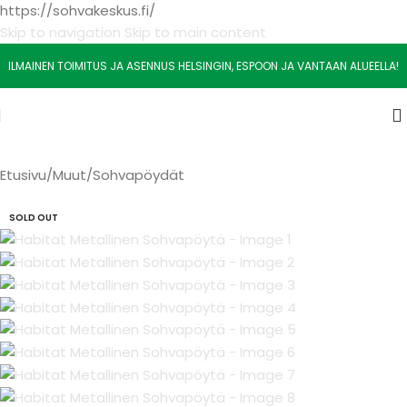
https://sohvakeskus.fi/
Skip to navigation
Skip to main content
ILMAINEN TOIMITUS JA ASENNUS HELSINGIN, ESPOON JA VANTAAN ALUEELLA!
Etusivu
/
Muut
/
Sohvapöydät
SOLD OUT