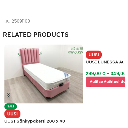
T.K.: 25091103
RELATED PRODUCTS
UUSI
UUSI LUNESSA Aura
299,00
€
–
349,00
Valitse Vaihtoehdoi
SALE
UUSI
UUSI Sänkypaketti 200 x 90