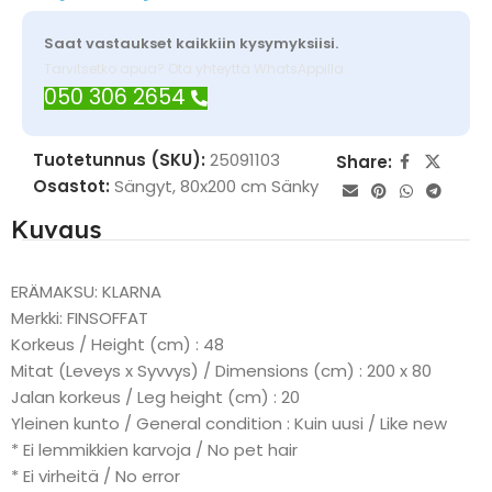
Saat vastaukset kaikkiin kysymyksiisi.
Tarvitsetko apua? Ota yhteyttä WhatsAppilla
050 306 2654
Tuotetunnus (SKU):
25091103
Share:
Osastot:
Sängyt
,
80x200 cm Sänky
Kuvaus
ERÄMAKSU: KLARNA
Merkki: FINSOFFAT
Korkeus / Height (cm) : 48
Mitat (Leveys x Syvvys) / Dimensions (cm) : 200 x 80
Jalan korkeus / Leg height (cm) : 20
Yleinen kunto / General condition : Kuin uusi / Like new
* Ei lemmikkien karvoja / No pet hair
* Ei virheitä / No error