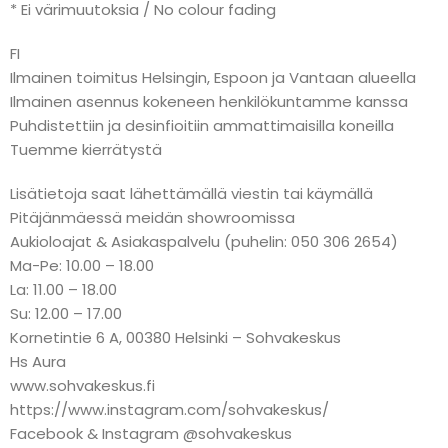
* Ei värimuutoksia / No colour fading
FI
Ilmainen toimitus Helsingin, Espoon ja Vantaan alueella
Ilmainen asennus kokeneen henkilökuntamme kanssa
Puhdistettiin ja desinfioitiin ammattimaisilla koneilla
Tuemme kierrätystä
Lisätietoja saat lähettämällä viestin tai käymällä
Pitäjänmäessä meidän showroomissa
Aukioloajat & Asiakaspalvelu (puhelin: 050 306 2654)
Ma-Pe: 10.00 – 18.00
La: 11.00 – 18.00
Su: 12.00 – 17.00
Kornetintie 6 A, 00380 Helsinki – Sohvakeskus
Hs Aura
www.sohvakeskus.fi
https://www.instagram.com/sohvakeskus/
Facebook & Instagram @sohvakeskus