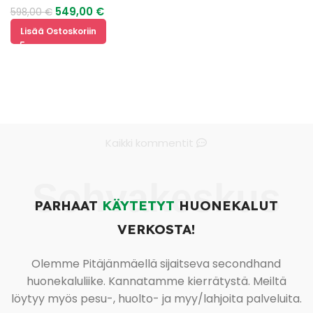
549,00
€
598,00
€
Lisää Ostoskoriin
Kaikki kommentit
Sohvakeskus
PARHAAT
KÄYTETYT
HUONEKALUT
VERKOSTA!
Olemme Pitäjänmäellä sijaitseva secondhand
huonekaluliike. Kannatamme kierrätystä. Meiltä
löytyy myös pesu-, huolto- ja myy/lahjoita palveluita.