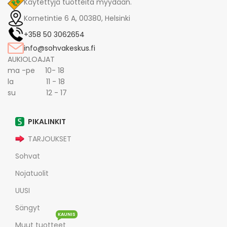
Käytettyjä tuotteita myydään.
Kornetintie 6 A, 00380, Helsinki
+358 50 3062654
info@sohvakeskus.fi
AUKIOLOAJAT
ma -pe 10- 18
la 11 - 18
su 12 - 17
PIKALINKIT
TARJOUKSET
Sohvat
Nojatuolit
UUSI
Sängyt
KAUNIS
Muut tuotteet