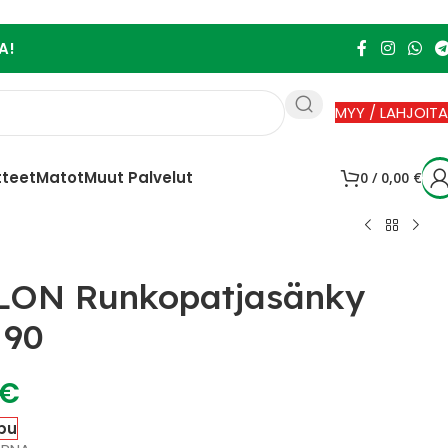
A!
MYY / LAHJOITA
tteet
Matot
Muut Palvelut
0
/
0,00
€
LON Runkopatjasänky
 90
€
pu