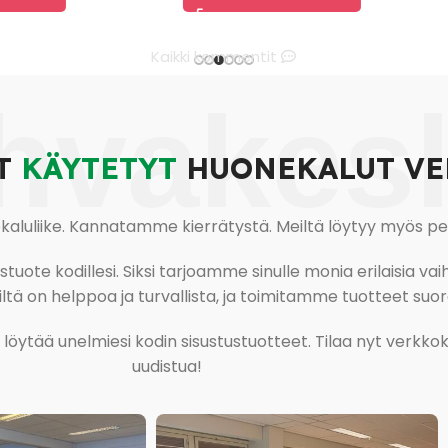
Kaikki kommentit
hvakes
T
KÄYTETYT
HUONEKALUT VE
uliike. Kannatamme kierrätystä. Meiltä löytyy myös pesu-
ote kodillesi. Siksi tarjoamme sinulle monia erilaisia vaiht
tä on helppoa ja turvallista, ja toimitamme tuotteet suora
ja löytää unelmiesi kodin sisustustuotteet. Tilaa nyt verk
uudistua!