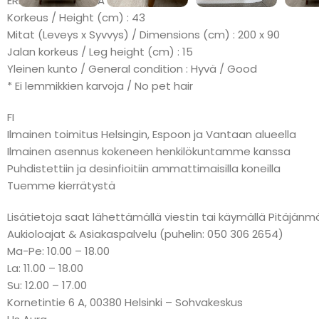
ERÄMAKSU: KLARNA
Korkeus / Height (cm) : 43
Mitat (Leveys x Syvvys) / Dimensions (cm) : 200 x 90
Jalan korkeus / Leg height (cm) : 15
Yleinen kunto / General condition : Hyvä / Good
* Ei lemmikkien karvoja / No pet hair
FI
Ilmainen toimitus Helsingin, Espoon ja Vantaan alueella
Ilmainen asennus kokeneen henkilökuntamme kanssa
Puhdistettiin ja desinfioitiin ammattimaisilla koneilla
Tuemme kierrätystä
Lisätietoja saat lähettämällä viestin tai käymällä Pitäj
Aukioloajat & Asiakaspalvelu (puhelin: 050 306 2654)
Ma-Pe: 10.00 – 18.00
La: 11.00 – 18.00
Su: 12.00 – 17.00
Kornetintie 6 A, 00380 Helsinki – Sohvakeskus