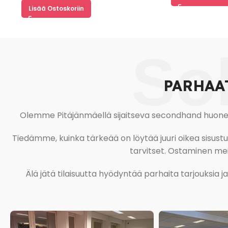
Lisää Ostoskoriin
So
PARHAA
Olemme Pitäjänmäellä sijaitseva secondhand huonekal
Tiedämme, kuinka tärkeää on löytää juuri oikea sisustustu
tarvitset. Ostaminen meil
Älä jätä tilaisuutta hyödyntää parhaita tarjouksia 