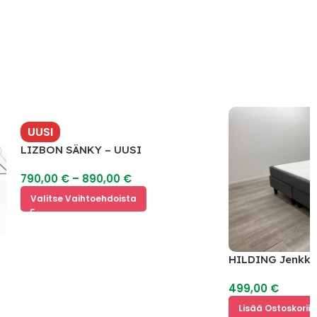
UUSI
LIZBON SÄNKY – UUSI
790,00
€
–
890,00
€
Valitse Vaihtoehdoista
HILDING Jenkkisän
200×160
499,00
€
Lisää Ostoskoriin