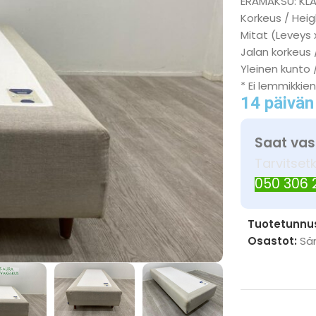
ERÄMAKSU: KL
Korkeus / Heig
Mitat (Leveys 
Jalan korkeus 
Yleinen kunto 
* Ei lemmikkien
14 päivän
Saat vas
Tarvitset
050 306
Tuotetunnu
Osastot:
Sä