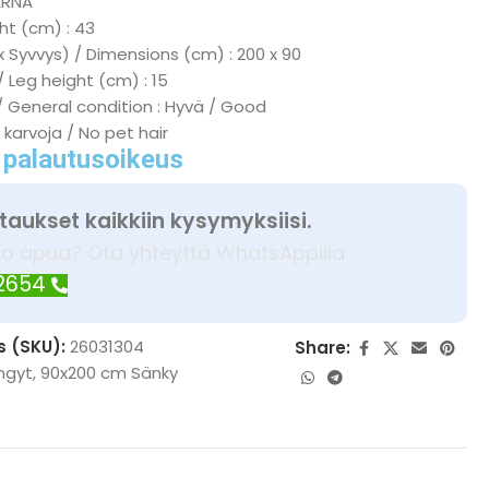
ARNA
ht (cm) : 43
x Syvvys) / Dimensions (cm) : 200 x 90
/ Leg height (cm) : 15
/ General condition : Hyvä / Good
 karvoja / No pet hair
 palautusoikeus
taukset kaikkiin kysymyksiisi.
ko apua? Ota yhteyttä WhatsAppilla
 2654
s (SKU):
26031304
Share:
ngyt
,
90x200 cm Sänky