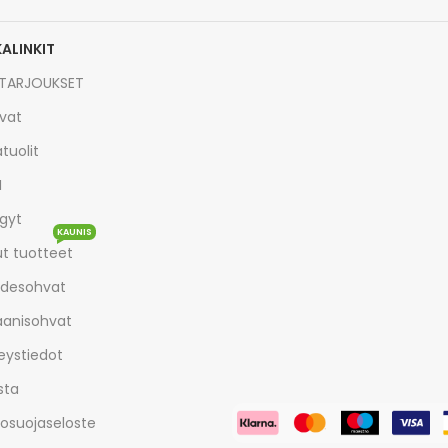
KALINKIT
TARJOUKSET
vat
tuolit
I
gyt
KAUNIS
t tuotteet
desohvat
aanisohvat
eystiedot
sta
tosuojaseloste