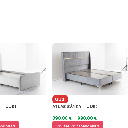
UUSI
 UUSI
ATLAS SÄNKY – UUSI
890,00
€
–
990,00
€
oista
Valitse Vaihtoehdoista