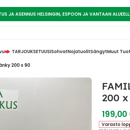
TUS JA ASENNUS HELSINGIN, ESPOON JA VANTAAN ALUEELL
vu
TARJOUKSET
UUSI
Sohvat
Nojatuolit
Sängyt
Muut Tuo
nky 200 x 90
FAMI
200 x
199,00
Varasto lop