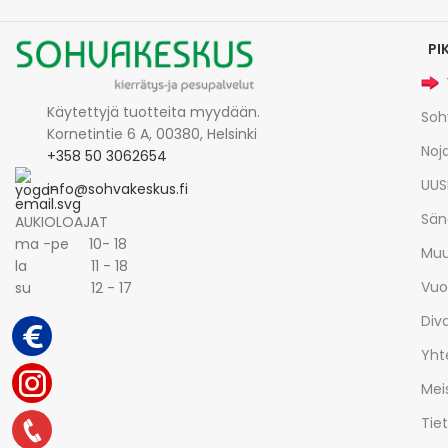
PI
Käytettyjä tuotteita myydään.
Soh
Kornetintie 6 A, 00380, Helsinki
Noja
+358 50 3062654
UUS
info@sohvakeskus.fi
Sän
AUKIOLOAJAT
ma -pe 10- 18
Muu
la 11 - 18
Vuo
su 12 - 17
Div
Yht
Mei
Tie