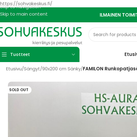
https://sohvakeskus.fi/
Skip to navigation
Skip to main content
ILMAINEN TOIMI
Etusi
Tuotteet
Etusivu
/
Sängyt
/
90x200 cm Sänky
/
FAMILON Runkopatjasä
SOLD OUT