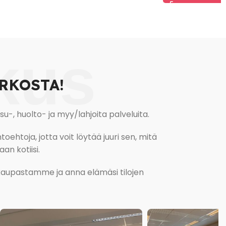
kus
RKOSTA!
, huolto- ja myy/lahjoita palveluita.
oehtoja, jotta voit löytää juuri sen, mitä
an kotiisi.
kokaupastamme ja anna elämäsi tilojen