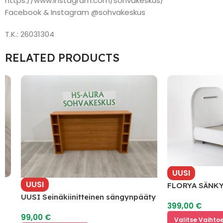
https://www.instagram.com/sohvakeskus/
Facebook & Instagram @sohvakeskus
T.K.: 26031304
RELATED PRODUCTS
UUSI
UUSI
FLORYA SÄNKY –
UUSI Seinäkiinitteinen sängynpääty
399,00
€
hyllyillä
99,00
€
Valitse Vaihtoehd