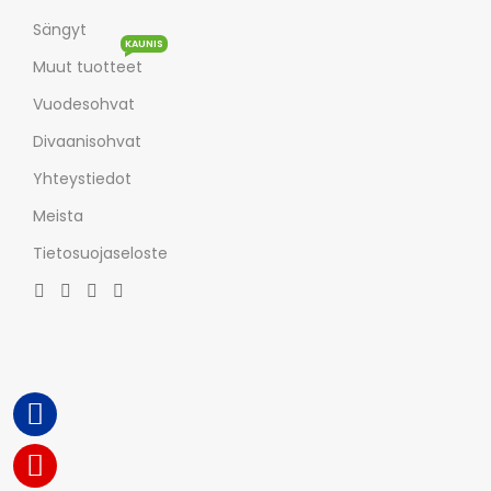
Sängyt
KAUNIS
Muut tuotteet
Vuodesohvat
Divaanisohvat
Yhteystiedot
Meista
Tietosuojaseloste