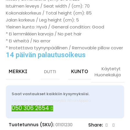
Istuimen leveys / Seat width / (cm): 70
Kokonaiskorkeus / Total height (cm): 85
Jalan korkeus / Leg height (cm): 5
Yleinen kunto: Hyvä / General condition: Good
* Ei lemmikkien karvoja / No pet hair
* Ei virheitä / No error
* Irrotettava tyynynpäällinen / Removable pillow cover
14 päivän palautusoikeus
Käytetyt
MERKKI
DUTTI
KUNTO
Huonekaluja
Saat vastaukset kaikkiin kysymyksiisi.
Tarvitsetko apua? Ota yhteyttä WhatsAppilla
050 306 2654
Tuotetunnus (SKU):
01101230
Share: