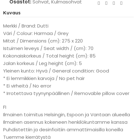
Osastot:
Sohvat
,
Kulmasohvat
Kuvaus
Merkki / Brand: Dutti
Väri / Colour: Harmaa / Grey
Mitat / Dimensions (cm): 275 x 220
Istuimen leveys / Seat width / (cm): 70
Kokonaiskorkeus / Total height (cm): 85
Jalan korkeus / Leg height (cm): 5
Yleinen kunto: Hyvä / General condition: Good
* Ei lemmikkien karvoja / No pet hair
* Ei virheitä / No error
* Irrotettava tyynynpäällinen / Removable pillow cover
FI
Ilmainen toimitus Helsingin, Espoon ja Vantaan alueella
Ilmainen asennus kokeneen henkilökuntamme kanssa
Puhdistettiin ja desinfioitiin ammattimaisilla koneilla
Tuemme kierrätystä