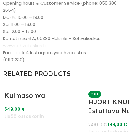
Opening hours & Customer Service (phone: 050 306
2654)
Mo-Fr: 10.00 – 19.00
Sa: 11.00 – 18.00
Su: 12.00 – 17.00
Kornetintie 6 A, 00380 Helsinki – Sohvakeskus
www.sohvakeskus.fi
Facebook & Instagram @sohvakeskus
(01101230)
RELATED PRODUCTS
Kulmasohva
SALE
HJORT KNUD
549,00
€
Istuttava N
Lisää ostoskoriin
199,00
€
249,00
€
Lisää ostoskoriin