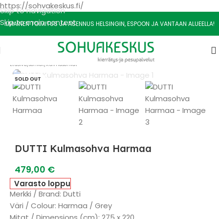
https://sohvakeskus.fi/
Skip to navigation
Skip to main content
ILMAINEN TOIMITUS JA ASENNUS HELSINGIN, ESPOON JA VANTAAN ALUEELLA!
Etusivu
/
Sohvat
/
Kulmasohvat
SOLD OUT
DUTTI Kulmasohva Harmaa
479,00
€
Varasto loppu
Merkki / Brand: Dutti
Väri / Colour: Harmaa / Grey
Mitat / Dimensions (cm): 275 x 220