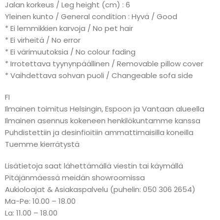
Jalan korkeus / Leg height (cm) : 6
Yleinen kunto / General condition : Hyvä / Good
* Ei lemmikkien karvoja / No pet hair
* Ei virheitä / No error
* Ei värimuutoksia / No colour fading
* Irrotettava tyynynpäällinen / Removable pillow cover
* Vaihdettava sohvan puoli / Changeable sofa side
FI
Ilmainen toimitus Helsingin, Espoon ja Vantaan alueella
Ilmainen asennus kokeneen henkilökuntamme kanssa
Puhdistettiin ja desinfioitiin ammattimaisilla koneilla
Tuemme kierrätystä
Lisätietoja saat lähettämällä viestin tai käymällä
Pitäjänmäessä meidän showroomissa
Aukioloajat & Asiakaspalvelu (puhelin: 050 306 2654)
Ma-Pe: 10.00 – 18.00
La: 11.00 – 18.00