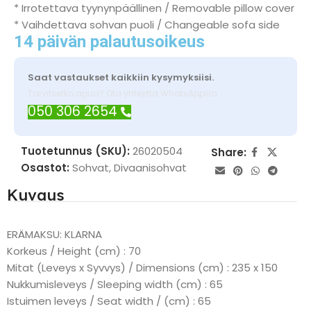
* Irrotettava tyynynpäällinen / Removable pillow cover
* Vaihdettava sohvan puoli / Changeable sofa side
14 päivän palautusoikeus
Saat vastaukset kaikkiin kysymyksiisi.
Tarvitsetko apua? Ota yhteyttä WhatsAppilla
050 306 2654
Tuotetunnus (SKU):
26020504
Share:
Osastot:
Sohvat
,
Divaanisohvat
Kuvaus
ERÄMAKSU: KLARNA
Korkeus / Height (cm) : 70
Mitat (Leveys x Syvvys) / Dimensions (cm) : 235 x 150
Nukkumisleveys / Sleeping width (cm) : 65
Istuimen leveys / Seat width / (cm) : 65