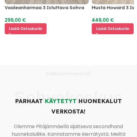
Vaaleanharmaa 3 Istuttava Sohva
Musta Howard 3 Is
299,00
€
449,00
€
Lisää Ostoskoriin
Lisää Ostoskoriin
Kaikki kommentit
Sohvakeskus
PARHAAT
KÄYTETYT
HUONEKALUT
VERKOSTA!
Olemme Pitäjänmäellä sijaitseva secondhand
huonekaluliike. Kannatamme kierrätystä. Meiltä