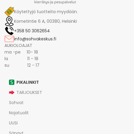
Käytettyjä tuotteita myydään.
Kornetintie 6 A, 00380, Helsinki
+358 50 3062654
info@sohvakeskus.fi
AUKIOLOAJAT
ma -pe 10- 18
la 11 - 18
su 12 - 17
PIKALINKIT
TARJOUKSET
Sohvat
Nojatuolit
UUSI
Sängyt