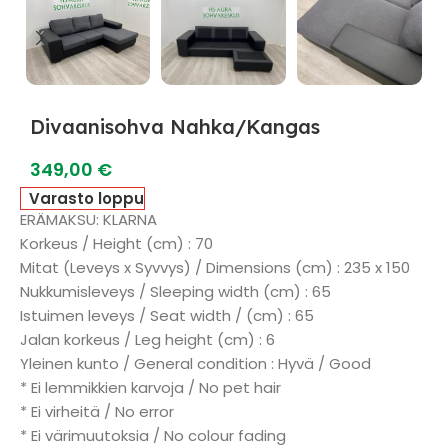
Divaanisohva Nahka/Kangas
349,00
€
Varasto loppu
ERÄMAKSU: KLARNA
Korkeus / Height (cm) : 70
Mitat (Leveys x Syvvys) / Dimensions (cm) : 235 x 150
Nukkumisleveys / Sleeping width (cm) : 65
Istuimen leveys / Seat width / (cm) : 65
Jalan korkeus / Leg height (cm) : 6
Yleinen kunto / General condition : Hyvä / Good
* Ei lemmikkien karvoja / No pet hair
* Ei virheitä / No error
* Ei värimuutoksia / No colour fading