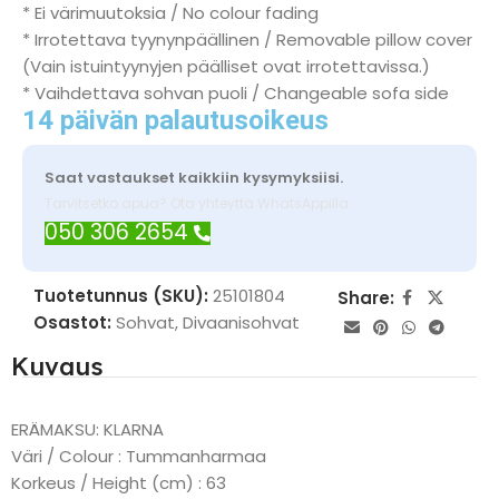
* Ei värimuutoksia / No colour fading
* Irrotettava tyynynpäällinen / Removable pillow cover
(Vain istuintyynyjen päälliset ovat irrotettavissa.)
* Vaihdettava sohvan puoli / Changeable sofa side
14 päivän palautusoikeus
Saat vastaukset kaikkiin kysymyksiisi.
Tarvitsetko apua? Ota yhteyttä WhatsAppilla
050 306 2654
Tuotetunnus (SKU):
25101804
Share:
Osastot:
Sohvat
,
Divaanisohvat
Kuvaus
ERÄMAKSU: KLARNA
Väri / Colour : Tummanharmaa
Korkeus / Height (cm) : 63