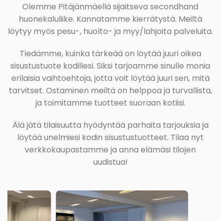
Olemme Pitäjänmäellä sijaitseva secondhand
huonekaluliike. Kannatamme kierrätystä. Meiltä
löytyy myös pesu-, huolto- ja myy/lahjoita palveluita.
Tiedämme, kuinka tärkeää on löytää juuri oikea
sisustustuote kodillesi. Siksi tarjoamme sinulle monia
erilaisia vaihtoehtoja, jotta voit löytää juuri sen, mitä
tarvitset. Ostaminen meiltä on helppoa ja turvallista,
ja toimitamme tuotteet suoraan kotiisi.
Älä jätä tilaisuutta hyödyntää parhaita tarjouksia ja
löytää unelmiesi kodin sisustustuotteet. Tilaa nyt
verkkokaupastamme ja anna elämäsi tilojen
uudistua!