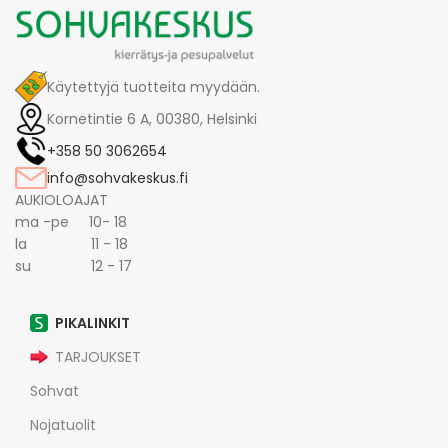
Käytettyjä tuotteita myydään.
Kornetintie 6 A, 00380, Helsinki
+358 50 3062654
info@sohvakeskus.fi
AUKIOLOAJAT
ma -pe 10- 18
la 11 - 18
su 12 - 17
PIKALINKIT
TARJOUKSET
Sohvat
Nojatuolit