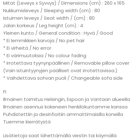
Mitat (Leveys x Syvvys) / Dimensions (cm) : 260 x 165
Nukkumisleveys / Sleeping width (cm) : 80
Istuimen leveys / Seat width / (cm) : 80
Jalan korkeus / Leg height (cm) : 4
Yleinen kunto / General condition : Hyvä / Good
* Ei lemmikkien karvoja / No pet hair
* Ei virheitä / No error
* Ei värimuutoksia / No colour fading
* Irrotettava tyynynpäällinen / Removable pillow cover
(Vain istuintyynyjen päälliset ovat irrotettavissa.)
* Vaihdettava sohvan puoli / Changeable sofa side
FI
Ilmainen toimitus Helsingin, Espoon ja Vantaan alueella
Ilmainen asennus kokeneen henkilökuntamme kanssa
Puhdistettiin ja desinfioitiin ammattimaisilla koneilla
Tuemme kierrätystä
Lisätietoja saat lähettämällä viestin tai käymällä