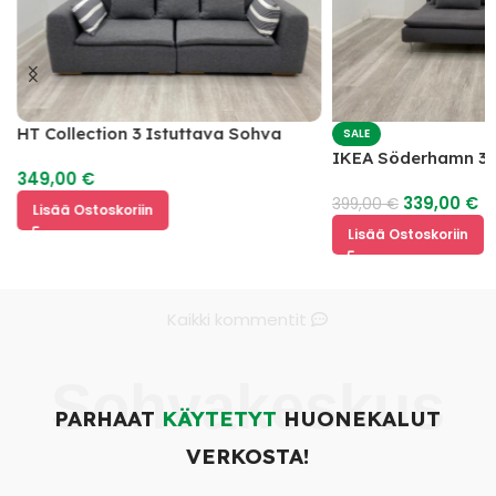
HT Collection 3 Istuttava Sohva
SALE
IKEA Söderhamn 3 
349,00
€
339,00
€
399,00
€
Lisää Ostoskoriin
Lisää Ostoskoriin
Kaikki kommentit
Sohvakeskus
PARHAAT
KÄYTETYT
HUONEKALUT
VERKOSTA!