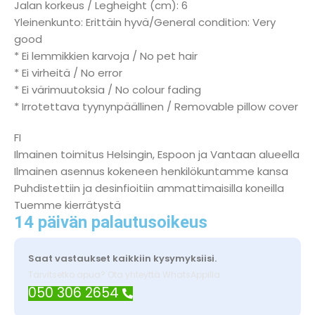
Jalan korkeus / Legheight (cm): 6
Yleinenkunto: Erittäin hyvä/General condition: Very
good
* Ei lemmikkien karvoja / No pet hair
* Ei virheitä / No error
* Ei värimuutoksia / No colour fading
* Irrotettava tyynynpäällinen / Removable pillow cover
FI
Ilmainen toimitus Helsingin, Espoon ja Vantaan alueella
Ilmainen asennus kokeneen henkilökuntamme kansa
Puhdistettiin ja desinfioitiin ammattimaisilla koneilla
Tuemme kierrätystä
14 päivän palautusoikeus
Saat vastaukset kaikkiin kysymyksiisi.
Tarvitsetko apua? Ota yhteyttä WhatsAppilla
050 306 2654