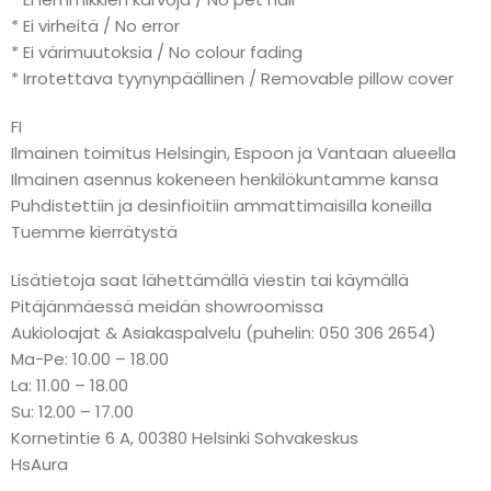
* Ei virheitä / No error
* Ei värimuutoksia / No colour fading
* Irrotettava tyynynpäällinen / Removable pillow cover
FI
Ilmainen toimitus Helsingin, Espoon ja Vantaan alueella
Ilmainen asennus kokeneen henkilökuntamme kansa
Puhdistettiin ja desinfioitiin ammattimaisilla koneilla
Tuemme kierrätystä
Lisätietoja saat lähettämällä viestin tai käymällä
Pitäjänmäessä meidän showroomissa
Aukioloajat & Asiakaspalvelu (puhelin: 050 306 2654)
Ma-Pe: 10.00 – 18.00
La: 11.00 – 18.00
Su: 12.00 – 17.00
Kornetintie 6 A, 00380 Helsinki Sohvakeskus
HsAura