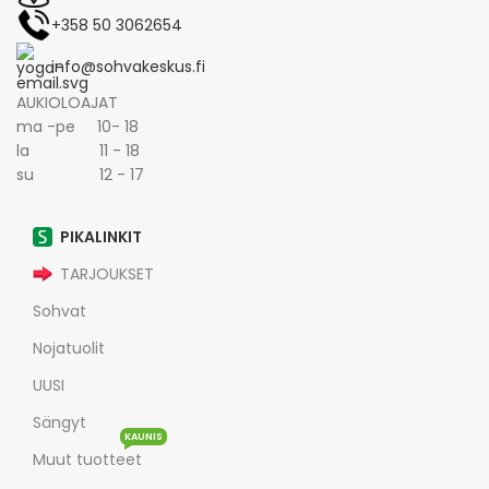
+358 50 3062654
info@sohvakeskus.fi
AUKIOLOAJAT
ma -pe 10- 18
la 11 - 18
su 12 - 17
PIKALINKIT
TARJOUKSET
Sohvat
Nojatuolit
UUSI
Sängyt
KAUNIS
Muut tuotteet