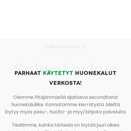
Kaikki kommentit
Sohvakeskus
PARHAAT
KÄYTETYT
HUONEKALUT
VERKOSTA!
Olemme Pitäjänmäellä sijaitseva secondhand
huonekaluliike. Kannatamme kierrätystä. Meiltä
löytyy myös pesu-, huolto- ja myy/lahjoita palveluita.
Tiedämme, kuinka tärkeää on löytää juuri oikea