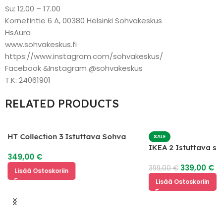
Su: 12.00 – 17.00
Kornetintie 6 A, 00380 Helsinki Sohvakeskus
HsAura
www.sohvakeskus.fi
https://www.instagram.com/sohvakeskus/
Facebook &Instagram @sohvakeskus
T.K: 24061901
RELATED PRODUCTS
HT Collection 3 Istuttava Sohva
SALE
IKEA 2 Istuttava s
349,00
€
339,00
€
399,00
€
Lisää Ostoskoriin
Lisää Ostoskoriin