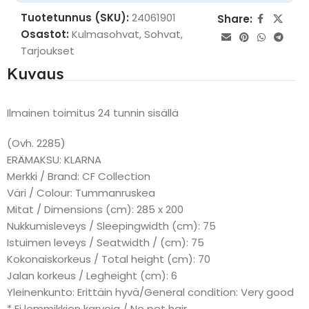
Tuotetunnus (SKU):
24061901
Share:
Osastot:
Kulmasohvat
,
Sohvat
,
Tarjoukset
Kuvaus
Ilmainen toimitus 24 tunnin sisällä
(Ovh. 2285)
ERÄMAKSU: KLARNA
Merkki / Brand: CF Collection
Väri / Colour: Tummanruskea
Mitat / Dimensions (cm): 285 x 200
Nukkumisleveys / Sleepingwidth (cm): 75
Istuimen leveys / Seatwidth / (cm): 75
Kokonaiskorkeus / Total height (cm): 70
Jalan korkeus / Legheight (cm): 6
Yleinenkunto: Erittäin hyvä/General condition: Very good
* Ei lemmikkien karvoja / No pet hair