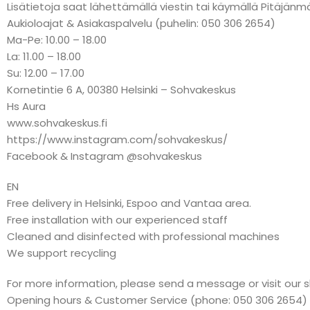
Lisätietoja saat lähettämällä viestin tai käymällä Pitäj
Aukioloajat & Asiakaspalvelu (puhelin: 050 306 2654)
Ma-Pe: 10.00 – 18.00
La: 11.00 – 18.00
Su: 12.00 – 17.00
Kornetintie 6 A, 00380 Helsinki – Sohvakeskus
Hs Aura
www.sohvakeskus.fi
https://www.instagram.com/sohvakeskus/
Facebook & Instagram @sohvakeskus
EN
Free delivery in Helsinki, Espoo and Vantaa area.
Free installation with our experienced staff
Cleaned and disinfected with professional machines
We support recycling
For more information, please send a message or visit our 
Opening hours & Customer Service (phone: 050 306 2654)