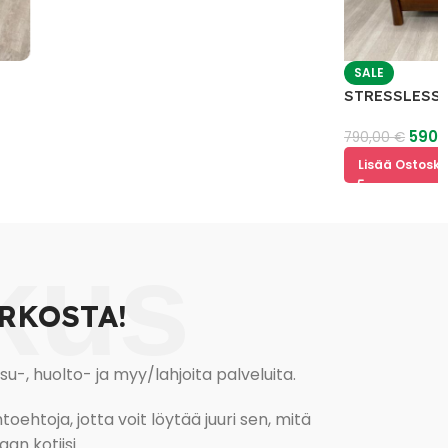
SALE
STRESSLESS 3 Istu
590,00
€
790,00
€
Lisää Ostoskoriin
kus
RKOSTA!
, huolto- ja myy/lahjoita palveluita.
oehtoja, jotta voit löytää juuri sen, mitä
an kotiisi.