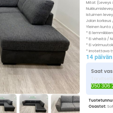
Mitat (Leveys 
Nukkumisleveys
Istuimen levey
Jalan korkeus 
Yleinen kunto /
* Ei lemmikkien
* Ei virheitä / 
* Ei värimuuto
* Irrotettava 
14 päivän
Saat vas
Tarvitset
050 306
Tuotetunnu
Osastot:
So