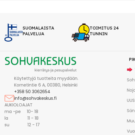
SUOMALAISTA
TOIMITUS 24
PALVELUA
TUNNIN
PI
Käytettyjä tuotteita myydään.
Soh
Kornetintie 6 A, 00380, Helsinki
Noja
+358 50 3062654
info@sohvakeskus.fi
UUS
AUKIOLOAJAT
Sän
ma -pe 10- 18
la 11 - 18
Muu
su 12 - 17
Vuo