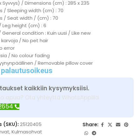
x Syvvys) / Dimensions (cm) : 285 x 235
 / Sleeping width (cm) : 70
s / Seat width / (cm) : 70
/ Leg height (cm) : 6
 General condition : Kuin uusi / Like new
 karvoja / No pet hair
No error
ksia / No colour fading
tyynynpäällinen / Removable pillow cover
 palautusoikeus
taukset kaikkiin kysymyksiisi.
ko apua? Ota yhteyttä WhatsAppilla
 2654
s (SKU):
25120405
Share:
hvat
,
Kulmasohvat