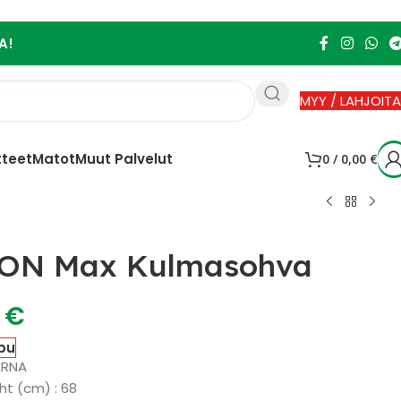
A!
MYY / LAHJOITA
tteet
Matot
Muut Palvelut
0
/
0,00
€
ON Max Kulmasohva
0
€
pu
ARNA
ht (cm) : 68