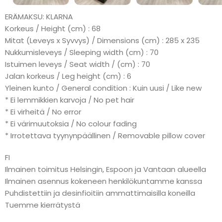
ERÄMAKSU: KLARNA
Korkeus / Height (cm) : 68
Mitat (Leveys x Syvvys) / Dimensions (cm) : 285 x 235
Nukkumisleveys / Sleeping width (cm) : 70
Istuimen leveys / Seat width / (cm) : 70
Jalan korkeus / Leg height (cm) : 6
Yleinen kunto / General condition : Kuin uusi / Like new
* Ei lemmikkien karvoja / No pet hair
* Ei virheitä / No error
* Ei värimuutoksia / No colour fading
* Irrotettava tyynynpäällinen / Removable pillow cover
FI
Ilmainen toimitus Helsingin, Espoon ja Vantaan alueella
Ilmainen asennus kokeneen henkilökuntamme kanssa
Puhdistettiin ja desinfioitiin ammattimaisilla koneilla
Tuemme kierrätystä