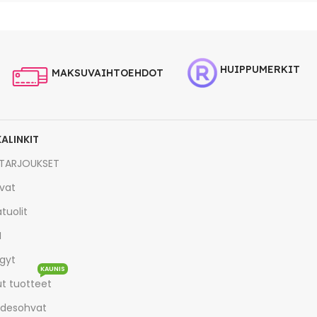
HUIPPUMERKIT
MAKSUVAIHTOEHDOT
KALINKIT
TARJOUKSET
vat
tuolit
I
gyt
KAUNIS
t tuotteet
desohvat