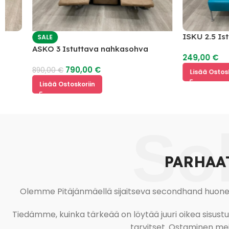
ISKU 2.5 Istutta
SALE
ASKO 3 Istuttava nahkasohva
249,00
€
mekanismilla
790,00
€
890,00
€
Lisää Ostoskoriin
Lisää Ostoskoriin
So
PARHAA
Olemme Pitäjänmäellä sijaitseva secondhand huonekal
Tiedämme, kuinka tärkeää on löytää juuri oikea sisustustu
tarvitset. Ostaminen meil