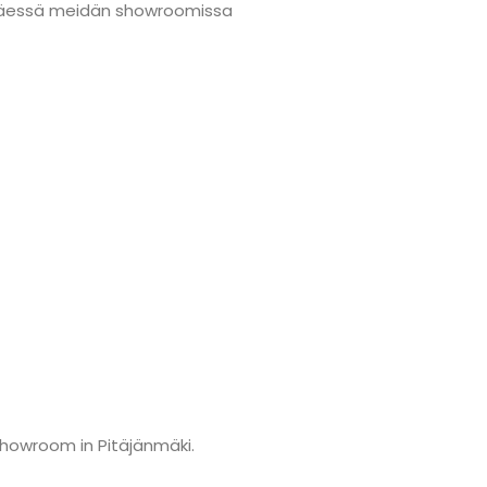
änmäessä meidän showroomissa
showroom in Pitäjänmäki.