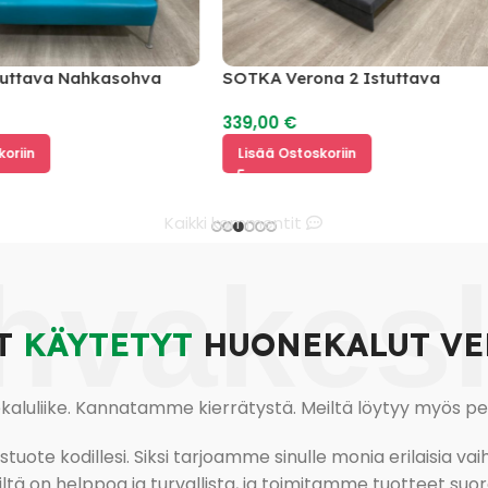
va Nahkasohva
SOTKA Verona 2 Istuttava
Vuodesohva
339,00
€
Lisää Ostoskoriin
Kaikki kommentit
hvakes
T
KÄYTETYT
HUONEKALUT VE
uliike. Kannatamme kierrätystä. Meiltä löytyy myös pesu-
ote kodillesi. Siksi tarjoamme sinulle monia erilaisia vaiht
tä on helppoa ja turvallista, ja toimitamme tuotteet suora