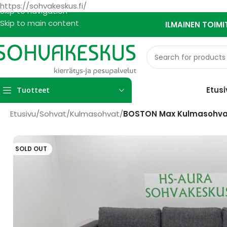
https://sohvakeskus.fi/
Skip to navigation
Skip to main content
ILMAINEN TOIMI
Etusi
Tuotteet
Etusivu
/
Sohvat
/
Kulmasohvat
/
BOSTON Max Kulmasohv
SOLD OUT