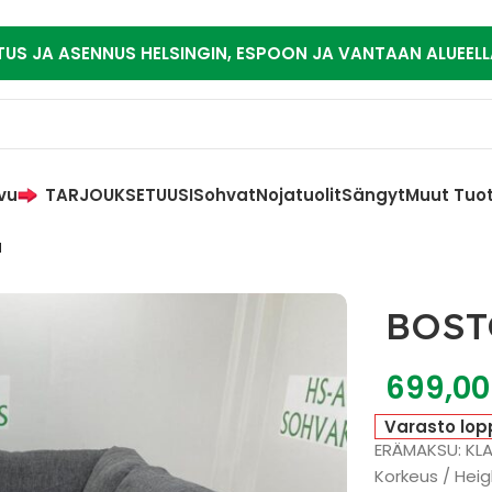
TUS JA ASENNUS HELSINGIN, ESPOON JA VANTAAN ALUEELL
vu
TARJOUKSET
UUSI
Sohvat
Nojatuolit
Sängyt
Muut Tuo
a
BOST
699,0
Varasto lop
ERÄMAKSU: KL
Korkeus / Heig