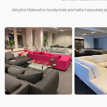
Älä jätä tilaisuutta hyödyntää parhaita tarjouksia 