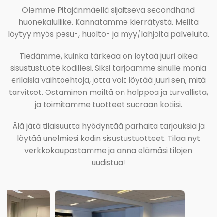
Olemme Pitäjänmäellä sijaitseva secondhand
huonekaluliike. Kannatamme kierrätystä. Meiltä
löytyy myös pesu-, huolto- ja myy/lahjoita palveluita.
Tiedämme, kuinka tärkeää on löytää juuri oikea
sisustustuote kodillesi. Siksi tarjoamme sinulle monia
erilaisia vaihtoehtoja, jotta voit löytää juuri sen, mitä
tarvitset. Ostaminen meiltä on helppoa ja turvallista,
ja toimitamme tuotteet suoraan kotiisi.
Älä jätä tilaisuutta hyödyntää parhaita tarjouksia ja
löytää unelmiesi kodin sisustustuotteet. Tilaa nyt
verkkokaupastamme ja anna elämäsi tilojen
uudistua!