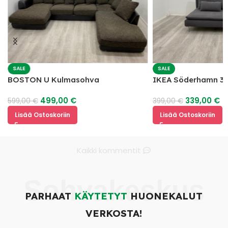
SALE
SALE
BOSTON U Kulmasohva
IKEA Söderhamn 3 
499,00
€
339,00
€
599,00
€
399,00
€
Lisää Ostoskoriin
Lisää Ostoskoriin
Kaikki kommentit
Sohvakeskus
PARHAAT
KÄYTETYT
HUONEKALUT
VERKOSTA!