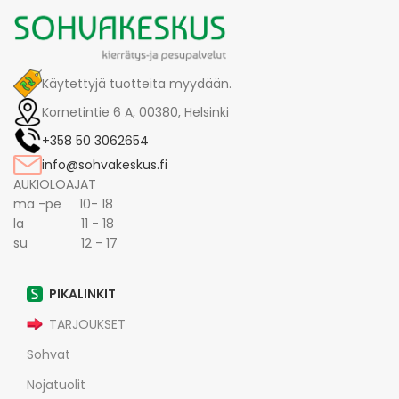
Käytettyjä tuotteita myydään.
Kornetintie 6 A, 00380, Helsinki
+358 50 3062654
info@sohvakeskus.fi
AUKIOLOAJAT
ma -pe 10- 18
la 11 - 18
su 12 - 17
PIKALINKIT
TARJOUKSET
Sohvat
Nojatuolit