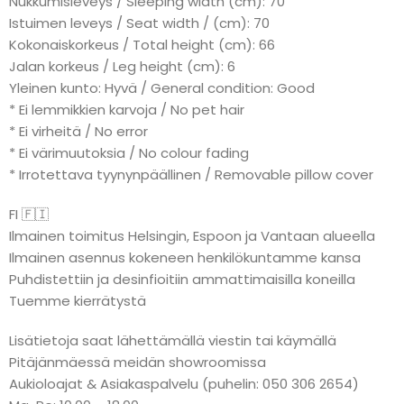
Nukkumisleveys / Sleeping width (cm): 70
Istuimen leveys / Seat width / (cm): 70
Kokonaiskorkeus / Total height (cm): 66
Jalan korkeus / Leg height (cm): 6
Yleinen kunto: Hyvä / General condition: Good
* Ei lemmikkien karvoja / No pet hair
* Ei virheitä / No error
* Ei värimuutoksia / No colour fading
* Irrotettava tyynynpäällinen / Removable pillow cover
FI 🇫🇮
Ilmainen toimitus Helsingin, Espoon ja Vantaan alueella
Ilmainen asennus kokeneen henkilökuntamme kansa
Puhdistettiin ja desinfioitiin ammattimaisilla koneilla
Tuemme kierrätystä
Lisätietoja saat lähettämällä viestin tai käymällä
Pitäjänmäessä meidän showroomissa
Aukioloajat & Asiakaspalvelu (puhelin: 050 306 2654)