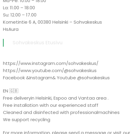
Ma-Pe: 10.00 – 18.00
La: 11.00 – 18.00
Su: 12.00 – 17.00
Kornetintie 6 A, 00380 Helsinki – Sohvakeskus
HsAura
Sohvakeskus Etusivu
https://www.instagram.com/sohvakeskus/
https://www.youtube.com/@sohvakeskus
Facebook &Instagram& Youtube @sohvakeskus
EN 🇬🇧
Free deliveryin Helsinki, Espoo and Vantaa area .
Free installation with our experienced staff
Cleaned and disinfected with professionalmachines
We support recycling
For more information, please send a message or visit our