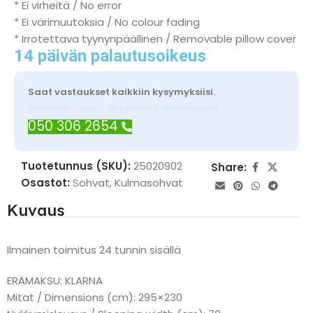
* Ei virheitä / No error
* Ei värimuutoksia / No colour fading
* Irrotettava tyynynpäällinen / Removable pillow cover
14 päivän palautusoikeus
Saat vastaukset kaikkiin kysymyksiisi.
Tarvitsetko apua? Ota yhteyttä WhatsAppilla
050 306 2654
Tuotetunnus (SKU):
25020902
Share:
Osastot:
Sohvat
,
Kulmasohvat
Kuvaus
Ilmainen toimitus 24 tunnin sisällä
ERÄMAKSU: KLARNA
Mitat / Dimensions (cm): 295×230