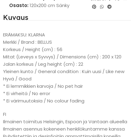
Osasto:
120x200 cm Sänky
Kuvaus
ERÄMAKSU: KLARNA
Merkki / Brand : BELLUS
Korkeus / Height (cm) : 56
Mitat (Leveys x Syvvys) / Dimensions (cm) : 200 x 120
Jalan korkeus / Leg height (cm) : 22
Yleinen kunto / General condition : Kuin uusi / Like new
Hyvä / Good
* Ei lemmikkien karvoja / No pet hair
* Ei virheitä / No error
* Ei värimuutoksia / No colour fading
FI
Ilmainen toimitus Helsingin, Espoon ja Vantaan alueella
Ilmainen asennus kokeneen henkilökuntamme kanssa
Puhdistettiin ja desinfioitiin ammattimaisilla koneilla