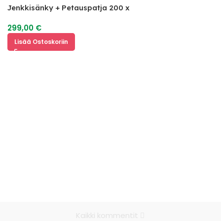
Jenkkisänky + Petauspatja 200 x
120
299,00
€
Lisää Ostoskoriin
Kaikki kommentit