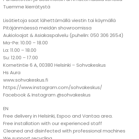
Tuemme kierrätystä
Lisätietoja saat lähettämällä viestin tai käymällä
Pitäjänmäessä meidän showroomissa
Aukioloajat & Asiakaspalvelu (puhelin: 050 306 2654)
Ma-Pe: 10.00 – 18.00
La: 11.00 – 18.00
Su: 12.00 – 17.00
Kornetintie 6 A, 00380 Helsinki – Sohvakeskus
Hs Aura
www.sohvakeskus.fi
https://www.instagram.com/sohvakeskus/
Facebook & Instagram @sohvakeskus
EN
Free delivery in Helsinki, Espoo and Vantaa area.
Free installation with our experienced staff
Cleaned and disinfected with professional machines
We support recycling