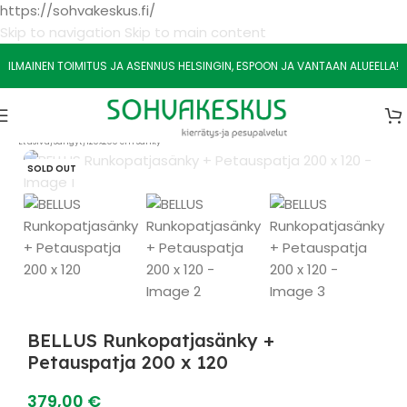
https://sohvakeskus.fi/
Skip to navigation
Skip to main content
ILMAINEN TOIMITUS JA ASENNUS HELSINGIN, ESPOON JA VANTAAN ALUEELLA!
Etusivu
/
Sängyt
/
120x200 cm Sänky
SOLD OUT
BELLUS Runkopatjasänky +
Petauspatja 200 x 120
379,00
€