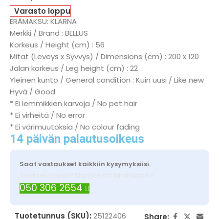
Varasto loppu
ERÄMAKSU: KLARNA
Merkki / Brand : BELLUS
Korkeus / Height (cm) : 56
Mitat (Leveys x Syvvys) / Dimensions (cm) : 200 x 120
Jalan korkeus / Leg height (cm) : 22
Yleinen kunto / General condition : Kuin uusi / Like new
Hyvä / Good
* Ei lemmikkien karvoja / No pet hair
* Ei virheitä / No error
* Ei värimuutoksia / No colour fading
14 päivän palautusoikeus
Saat vastaukset kaikkiin kysymyksiisi.
Tarvitsetko apua? Ota yhteyttä WhatsAppilla
050 306 2654
Tuotetunnus (SKU):
25122406
Share: