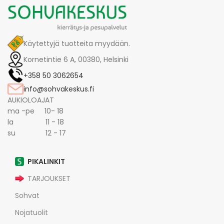
Käytettyjä tuotteita myydään.
Kornetintie 6 A, 00380, Helsinki
+358 50 3062654
info@sohvakeskus.fi
AUKIOLOAJAT
ma -pe 10- 18
la 11 - 18
su 12 - 17
PIKALINKIT
TARJOUKSET
Sohvat
Nojatuolit