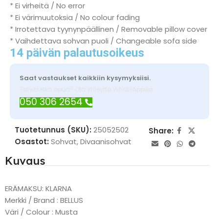
* Ei virheitä / No error
* Ei värimuutoksia / No colour fading
* Irrotettava tyynynpäällinen / Removable pillow cover
* Vaihdettava sohvan puoli / Changeable sofa side
14 päivän palautusoikeus
Saat vastaukset kaikkiin kysymyksiisi.
Tarvitsetko apua? Ota yhteyttä WhatsAppilla
050 306 2654
Tuotetunnus (SKU):
25052502
Share:
Osastot:
Sohvat
,
Divaanisohvat
Kuvaus
ERÄMAKSU: KLARNA
Merkki / Brand : BELLUS
Väri / Colour : Musta