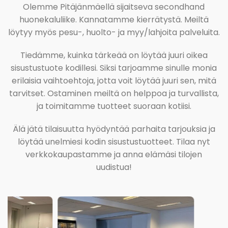
Olemme Pitäjänmäellä sijaitseva secondhand
huonekaluliike. Kannatamme kierrätystä. Meiltä
löytyy myös pesu-, huolto- ja myy/lahjoita palveluita.
Tiedämme, kuinka tärkeää on löytää juuri oikea
sisustustuote kodillesi. Siksi tarjoamme sinulle monia
erilaisia vaihtoehtoja, jotta voit löytää juuri sen, mitä
tarvitset. Ostaminen meiltä on helppoa ja turvallista,
ja toimitamme tuotteet suoraan kotiisi.
Älä jätä tilaisuutta hyödyntää parhaita tarjouksia ja
löytää unelmiesi kodin sisustustuotteet. Tilaa nyt
verkkokaupastamme ja anna elämäsi tilojen
uudistua!