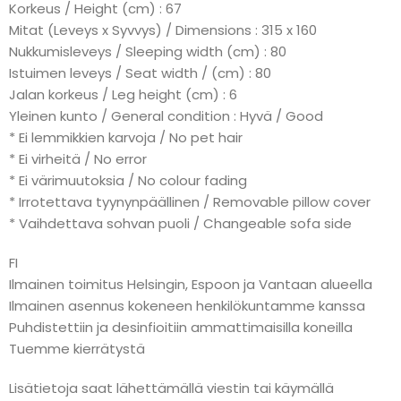
Korkeus / Height (cm) : 67
Mitat (Leveys x Syvvys) / Dimensions : 315 x 160
Nukkumisleveys / Sleeping width (cm) : 80
Istuimen leveys / Seat width / (cm) : 80
Jalan korkeus / Leg height (cm) : 6
Yleinen kunto / General condition : Hyvä / Good
* Ei lemmikkien karvoja / No pet hair
* Ei virheitä / No error
* Ei värimuutoksia / No colour fading
* Irrotettava tyynynpäällinen / Removable pillow cover
* Vaihdettava sohvan puoli / Changeable sofa side
FI
Ilmainen toimitus Helsingin, Espoon ja Vantaan alueella
Ilmainen asennus kokeneen henkilökuntamme kanssa
Puhdistettiin ja desinfioitiin ammattimaisilla koneilla
Tuemme kierrätystä
Lisätietoja saat lähettämällä viestin tai käymällä