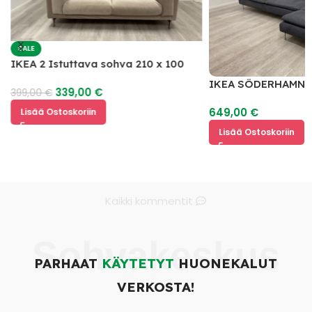
SALE
IKEA 2 Istuttava sohva 210 x 100
IKEA SÖDERHAMN 
339,00
€
399,00
€
649,00
€
Lisää Ostoskoriin
Lisää Ostoskoriin
Kaikki kommentit
Sohvakeskus
PARHAAT
KÄYTETYT
HUONEKALUT
VERKOSTA!