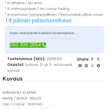
* Ei virheitä / No error
* Ei värimuutoksia / No colour fading
* Irrotettava tyynynpäällinen / Removable pillow cover
14 päivän palautusoikeus
Saat vastaukset kaikkiin kysymyksiisi.
Tarvitsetko apua? Ota yhteyttä WhatsAppilla
050 306 2654
Tuotetunnus (SKU):
25091301
Share:
Osastot:
Sohvat
,
2- ja 3- Istuttavat
sohvat
Kuvaus
ERÄMAKSU: KLARNA
Merkki / Brand : BELLUS
Väri / Colour : Harmaa