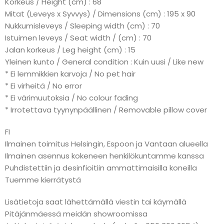
Korkeus / Height (cm) : 68
Mitat (Leveys x Syvvys) / Dimensions (cm) : 195 x 90
Nukkumisleveys / Sleeping width (cm) : 70
Istuimen leveys / Seat width / (cm) : 70
Jalan korkeus / Leg height (cm) : 15
Yleinen kunto / General condition : Kuin uusi / Like new
* Ei lemmikkien karvoja / No pet hair
* Ei virheitä / No error
* Ei värimuutoksia / No colour fading
* Irrotettava tyynynpäällinen / Removable pillow cover
FI
Ilmainen toimitus Helsingin, Espoon ja Vantaan alueella
Ilmainen asennus kokeneen henkilökuntamme kanssa
Puhdistettiin ja desinfioitiin ammattimaisilla koneilla
Tuemme kierrätystä
Lisätietoja saat lähettämällä viestin tai käymällä
Pitäjänmäessä meidän showroomissa