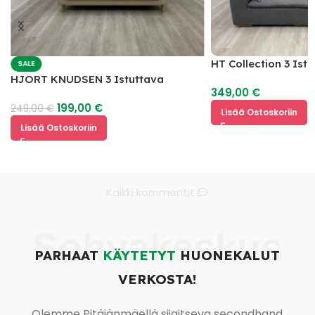
HT Collection 3 Ist
SALE
HJORT KNUDSEN 3 Istuttava
349,00
€
Nahkasohva
199,00
€
249,00
€
Lisää Ostoskoriin
Lisää Ostoskoriin
Kaikki kommentit
Sohvakeskus
PARHAAT
KÄYTETYT
HUONEKALUT
VERKOSTA!
Olemme Pitäjänmäellä sijaitseva secondhand