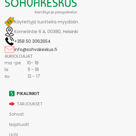
Käytettyjä tuotteita myydään.
Kornetintie 6 A, 00380, Helsinki
+358 50 3062654
info@sohvakeskus.fi
AUKIOLOAJAT
ma -pe 10- 18
la 11 - 18
su 12 - 17
PIKALINKIT
TARJOUKSET
Sohvat
Nojatuolit
UUSI