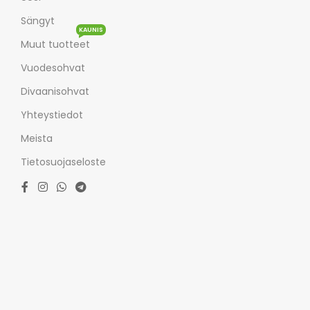
Sängyt
KAUNIS
Muut tuotteet
Vuodesohvat
Divaanisohvat
Yhteystiedot
Meista
Tietosuojaseloste