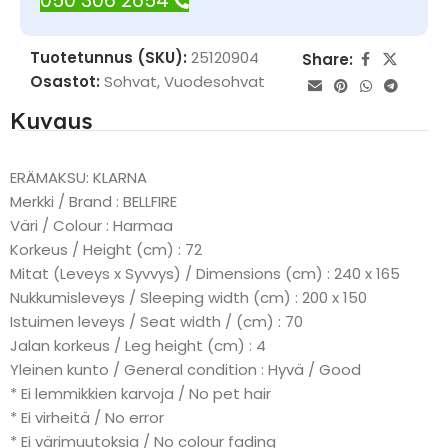
050 306 2654
Tuotetunnus (SKU):
25120904
Share:
Osastot:
Sohvat
,
Vuodesohvat
Kuvaus
ERÄMAKSU: KLARNA
Merkki / Brand : BELLFIRE
Väri / Colour : Harmaa
Korkeus / Height (cm) : 72
Mitat (Leveys x Syvvys) / Dimensions (cm) : 240 x 165
Nukkumisleveys / Sleeping width (cm) : 200 x 150
Istuimen leveys / Seat width / (cm) : 70
Jalan korkeus / Leg height (cm) : 4
Yleinen kunto / General condition : Hyvä / Good
* Ei lemmikkien karvoja / No pet hair
* Ei virheitä / No error
* Ei värimuutoksia / No colour fading