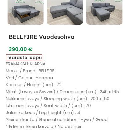
BELLFIRE Vuodesohva
390,00
€
Varasto loppu
ERÄMAKSU: KLARNA
Merkki / Brand : BELLFIRE
Väri / Colour : Harmaa
Korkeus / Height (cm) : 72
Mitat (Leveys x Syvvys) / Dimensions (cm) : 240 x 165
Nukkumisleveys / Sleeping width (cm) : 200 x 150
Istuimen leveys / Seat width / (cm) : 70
Jalan korkeus / Leg height (cm) : 4
Yleinen kunto / General condition : Hyvä / Good
* Ei lemmikkien karvoja / No pet hair