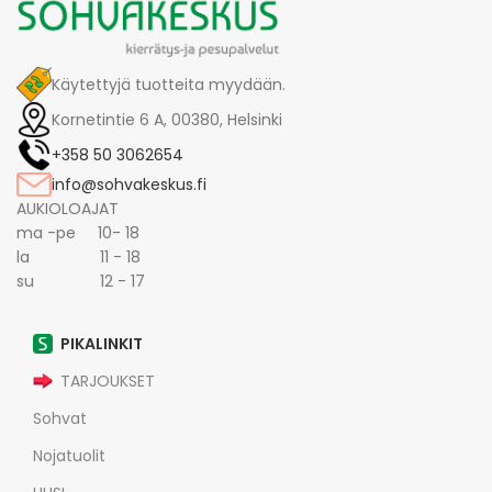
Käytettyjä tuotteita myydään.
Kornetintie 6 A, 00380, Helsinki
+358 50 3062654
info@sohvakeskus.fi
AUKIOLOAJAT
ma -pe 10- 18
la 11 - 18
su 12 - 17
PIKALINKIT
TARJOUKSET
Sohvat
Nojatuolit