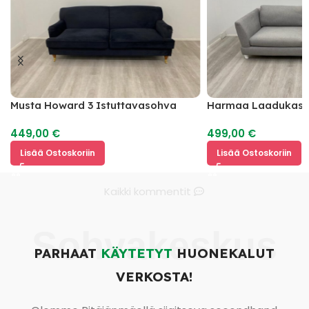
Musta Howard 3 Istuttavasohva
Harmaa Laadukas 3
Sohva
449,00
€
499,00
€
Lisää Ostoskoriin
Lisää Ostoskoriin
Kaikki kommentit
Sohvakeskus
PARHAAT
KÄYTETYT
HUONEKALUT
VERKOSTA!