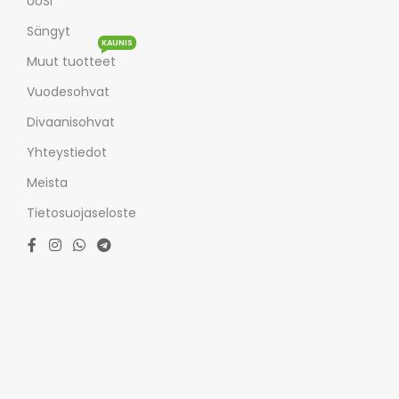
UUSI
Sängyt
KAUNIS
Muut tuotteet
Vuodesohvat
Divaanisohvat
Yhteystiedot
Meista
Tietosuojaseloste