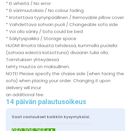
* Ei virheitä / No error
* Ei värimuutoksia / No colour fading
* Irrotettava tyynynpäällinen / Removable pillow cover
* Vaihdettava sohvan puoli / Changeable sofa side
* Voi olla sänky / Sofa could be bed
* Säilytyspaikka / Storage space
HUOM! Ilmoita tilausta tehdessä, kummalla puolella
(sohvaa edestä katsottuna) divaanin tulisi olla.
Toimituksen yhteydessä
tehty muutos on maksullinen.
NOTE! Please specify the chaise side (when facing the
sofa) when placing your order. Changing it upon
delivery will incur
an additional fee.
14 päivän palautusoikeus
Saat vastaukset kaikkiin kysymyksiisi.
Tarvitsetko apua? Ota yhteyttä WhatsAppilla