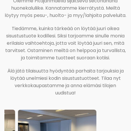
Olemme Pitäjänmäellä sijaitseva secondhand
huonekaluliike. Kannatamme kierrätystä. Meiltä
löytyy myös pesu-, huolto- ja myy/lahjoita palveluita.
Tiedämme, kuinka tärkeää on löytää juuri oikea
sisustustuote kodillesi. Siksi tarjoamme sinulle monia
erilaisia vaihtoehtoja, jotta voit löytää juuri sen, mitä
tarvitset. Ostaminen meiltä on helppoa ja turvallista,
ja toimitamme tuotteet suoraan kotiisi.
Älä jätä tilaisuutta hyödyntää parhaita tarjouksia ja
löytää unelmiesi kodin sisustustuotteet. Tilaa nyt
verkkokaupastamme ja anna elämäsi tilojen
uudistua!