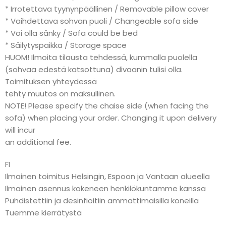
* Irrotettava tyynynpäällinen / Removable pillow cover
* Vaihdettava sohvan puoli / Changeable sofa side
* Voi olla sänky / Sofa could be bed
* Säilytyspaikka / Storage space
HUOM! Ilmoita tilausta tehdessä, kummalla puolella
(sohvaa edestä katsottuna) divaanin tulisi olla.
Toimituksen yhteydessä
tehty muutos on maksullinen.
NOTE! Please specify the chaise side (when facing the
sofa) when placing your order. Changing it upon delivery
will incur
an additional fee.
FI
Ilmainen toimitus Helsingin, Espoon ja Vantaan alueella
Ilmainen asennus kokeneen henkilökuntamme kanssa
Puhdistettiin ja desinfioitiin ammattimaisilla koneilla
Tuemme kierrätystä