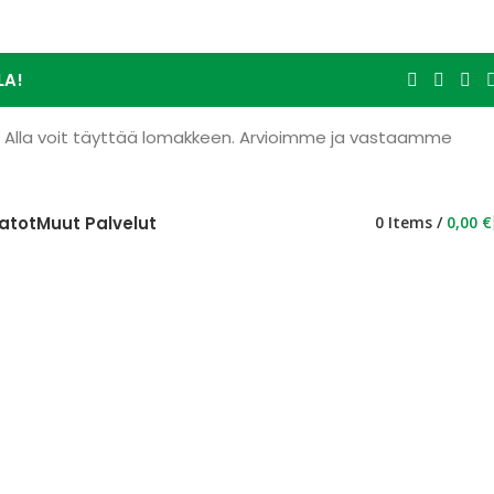
LA!
e. Alla voit täyttää lomakkeen. Arvioimme ja vastaamme
atot
Muut Palvelut
0
Items
/
0,00
€