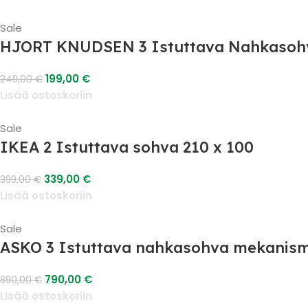
Sale
HJORT KNUDSEN 3 Istuttava Nahkasoh
199,00
€
249,00
€
Lisää ostoskoriin
Sale
IKEA 2 Istuttava sohva 210 x 100
339,00
€
399,00
€
Lisää ostoskoriin
Sale
ASKO 3 Istuttava nahkasohva mekanism
790,00
€
890,00
€
Lisää ostoskoriin