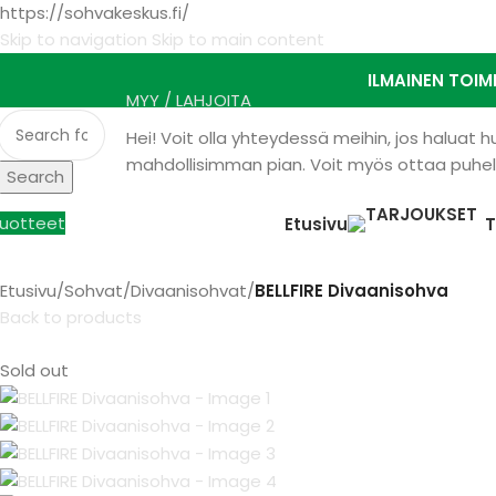
https://sohvakeskus.fi/
Skip to navigation
Skip to main content
ILMAINEN TOIM
MYY / LAHJOITA
Hei! Voit olla yhteydessä meihin, jos haluat
mahdollisimman pian. Voit myös ottaa puhelu
Search
uotteet
Etusivu
Etusivu
/
Sohvat
/
Divaanisohvat
/
BELLFIRE Divaanisohva
Back to products
Sold out