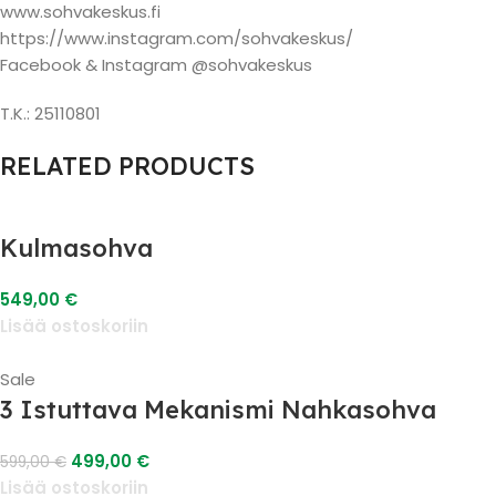
www.sohvakeskus.fi
https://www.instagram.com/sohvakeskus/
Facebook & Instagram @sohvakeskus
T.K.: 25110801
RELATED PRODUCTS
Kulmasohva
549,00
€
Lisää ostoskoriin
Sale
3 Istuttava Mekanismi Nahkasohva
499,00
€
599,00
€
Lisää ostoskoriin