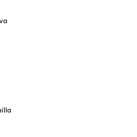
va
illa