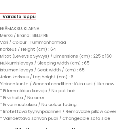
Varasto loppu
ERÄMAKSU: KLARNA
Merkki / Brand : BELLFIRE
Väri / Colour : Tummanharmaa
Korkeus / Height (cm) : 64
Mitat (Leveys x Syvvys) / Dimensions (cm) : 225 x 160
Nukkumisleveys / Sleeping width (cm) : 65
Istuimen leveys / Seat width / (cm) : 65
Jalan korkeus / Leg height (cm) : 6
Yleinen kunto / General condition : Kuin uusi / Like new
* Ei lemmikkien karvoja / No pet hair
* Ei virheitä / No error
* Ei värimuutoksia / No colour fading
* Irrotettava tyynynpäällinen / Removable pillow cover
* Vaihdettava sohvan puoli / Changeable sofa side