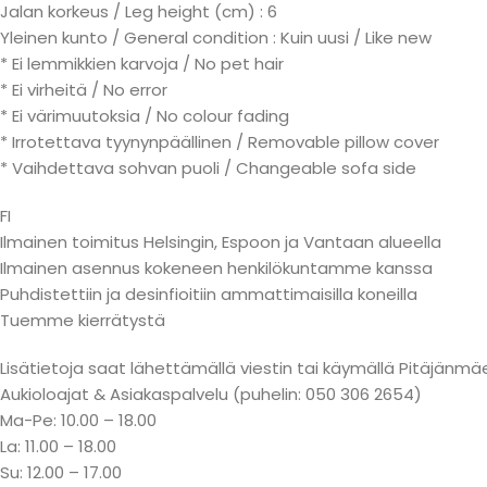
Jalan korkeus / Leg height (cm) : 6
Yleinen kunto / General condition : Kuin uusi / Like new
* Ei lemmikkien karvoja / No pet hair
* Ei virheitä / No error
* Ei värimuutoksia / No colour fading
* Irrotettava tyynynpäällinen / Removable pillow cover
* Vaihdettava sohvan puoli / Changeable sofa side
FI
Ilmainen toimitus Helsingin, Espoon ja Vantaan alueella
Ilmainen asennus kokeneen henkilökuntamme kanssa
Puhdistettiin ja desinfioitiin ammattimaisilla koneilla
Tuemme kierrätystä
Lisätietoja saat lähettämällä viestin tai käymällä Pitäjä
Aukioloajat & Asiakaspalvelu (puhelin: 050 306 2654)
Ma-Pe: 10.00 – 18.00
La: 11.00 – 18.00
Su: 12.00 – 17.00