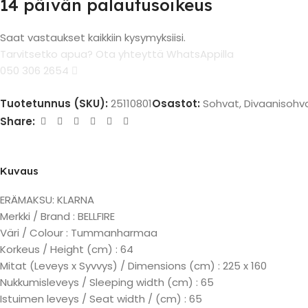
14 päivän palautusoikeus
Saat vastaukset kaikkiin kysymyksiisi.
Tarvitsetko apua? Ota yhteyttä WhatsAppilla
050 306 2654
Tuotetunnus (SKU):
25110801
Osastot:
Sohvat
,
Divaanisohv
Share:
Kuvaus
ERÄMAKSU: KLARNA
Merkki / Brand : BELLFIRE
Väri / Colour : Tummanharmaa
Korkeus / Height (cm) : 64
Mitat (Leveys x Syvvys) / Dimensions (cm) : 225 x 160
Nukkumisleveys / Sleeping width (cm) : 65
Istuimen leveys / Seat width / (cm) : 65