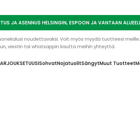
ITUS JA ASENNUS HELSINGIN, ESPOON JA VANTAAN ALUEEL
 huonekalusi noudettavaksi. Voit myös myydä tuotteesi meill
n, viestin tai whatsappin kautta meihin yhteyttä.
TARJOUKSET
UUSI
Sohvat
Nojatuolit
Sängyt
Muut Tuotteet
M