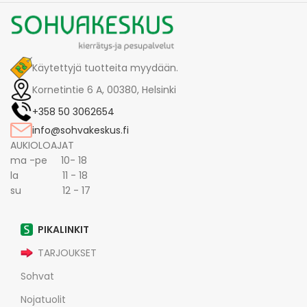
Käytettyjä tuotteita myydään.
Kornetintie 6 A, 00380, Helsinki
+358 50 3062654
info@sohvakeskus.fi
AUKIOLOAJAT
ma -pe 10- 18
la 11 - 18
su 12 - 17
PIKALINKIT
TARJOUKSET
Sohvat
Nojatuolit