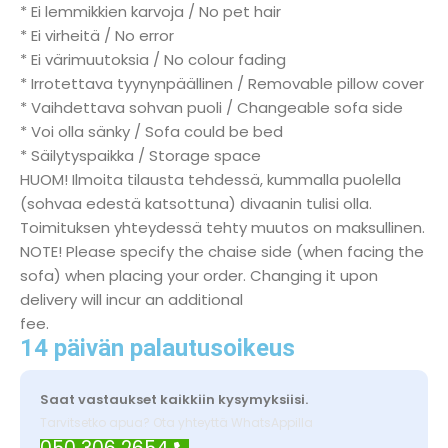
* Ei lemmikkien karvoja / No pet hair
* Ei virheitä / No error
* Ei värimuutoksia / No colour fading
* Irrotettava tyynynpäällinen / Removable pillow cover
* Vaihdettava sohvan puoli / Changeable sofa side
* Voi olla sänky / Sofa could be bed
* Säilytyspaikka / Storage space
HUOM! Ilmoita tilausta tehdessä, kummalla puolella
(sohvaa edestä katsottuna) divaanin tulisi olla.
Toimituksen yhteydessä tehty muutos on maksullinen.
NOTE! Please specify the chaise side (when facing the
sofa) when placing your order. Changing it upon
delivery will incur an additional
fee.
14 päivän palautusoikeus
Saat vastaukset kaikkiin kysymyksiisi.
Tarvitsetko apua? Ota yhteyttä WhatsAppilla