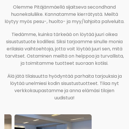
Olemme Pitäjänmäellä sijaitseva secondhand
huonekaluliike. Kannatamme kierrätystä. Meiltä
löytyy myös pesu-, huolto- ja myy/lahjoita palveluita.
Tiedämme, kuinka tärkeää on löytää juuri oikea
sisustustuote kodillesi. Siksi tarjoamme sinulle monia
erilaisia vaihtoehtoja, jotta voit löytää juuri sen, mitä
tarvitset. Ostaminen meiltä on helppoa ja turvallista,
ja toimitamme tuotteet suoraan kotiisi.
Älä jätä tilaisuutta hyödyntää parhaita tarjouksia ja
löytää unelmiesi kodin sisustustuotteet. Tilaa nyt
verkkokaupastamme ja anna elämäsi tilojen
uudistua!