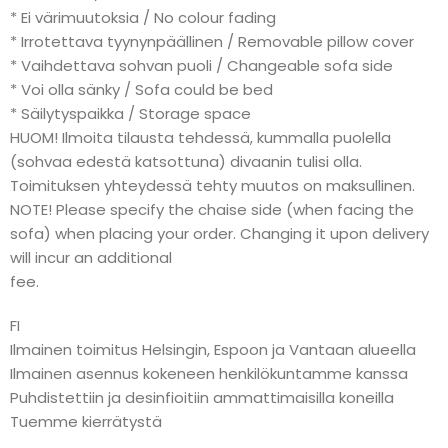
* Ei värimuutoksia / No colour fading
* Irrotettava tyynynpäällinen / Removable pillow cover
* Vaihdettava sohvan puoli / Changeable sofa side
* Voi olla sänky / Sofa could be bed
* Säilytyspaikka / Storage space
HUOM! Ilmoita tilausta tehdessä, kummalla puolella
(sohvaa edestä katsottuna) divaanin tulisi olla.
Toimituksen yhteydessä tehty muutos on maksullinen.
NOTE! Please specify the chaise side (when facing the
sofa) when placing your order. Changing it upon delivery
will incur an additional
fee.
FI
Ilmainen toimitus Helsingin, Espoon ja Vantaan alueella
Ilmainen asennus kokeneen henkilökuntamme kanssa
Puhdistettiin ja desinfioitiin ammattimaisilla koneilla
Tuemme kierrätystä