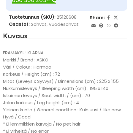
050 306 2654
Tuotetunnus (SKU):
25120608
Share:
Osastot:
Sohvat
,
Vuodesohvat
Kuvaus
ERÄMAKSU: KLARNA
Merkki / Brand : ASKO
Väri / Colour : Harmaa
Korkeus / Height (cm) : 72
Mitat (Leveys x Syvvys) / Dimensions (cm) : 225 x 155
Nukkumisleveys / Sleeping width (cm) : 195 x 140
Istuimen leveys / Seat width / (cm) : 70
Jalan korkeus / Leg height (cm) : 4
Yleinen kunto / General condition : Kuin uusi / Like new
Hyvä / Good
* Ei lemmikkien karvoja / No pet hair
* Ei virheitä / No error