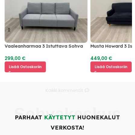
Vaaleanharmaa 3 Istuttava Sohva
Musta Howard 3 Is
299,00
€
449,00
€
Lisää Ostoskoriin
Lisää Ostoskoriin
Kaikki kommentit
Sohvakeskus
PARHAAT
KÄYTETYT
HUONEKALUT
VERKOSTA!