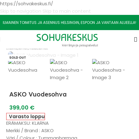
https://sohvakeskus.fi/
Skip to navigation
Skip to main content
ILMAINEN TOIMITUS JA ASENNUS HELSINGIN, ESPOON JA VANTAAN ALUEELLA!
Etusivu
/
Sohvat
/
Vuodesohvat
SOLD OUT
ASKO Vuodesohva
399,00
€
Varasto loppu
ERÄMAKSU: KLARNA
Merkki / Brand : ASKO
Väri / Colour : Tummanharmaa