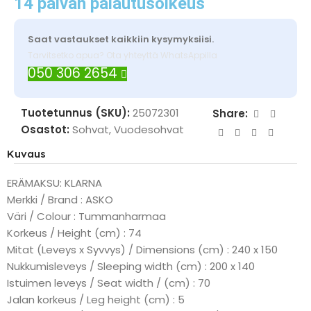
14 päivän palautusoikeus
Saat vastaukset kaikkiin kysymyksiisi.
Tarvitsetko apua? Ota yhteyttä WhatsAppilla
050 306 2654
Tuotetunnus (SKU):
25072301
Share:
Osastot:
Sohvat
,
Vuodesohvat
Kuvaus
ERÄMAKSU: KLARNA
Merkki / Brand : ASKO
Väri / Colour : Tummanharmaa
Korkeus / Height (cm) : 74
Mitat (Leveys x Syvvys) / Dimensions (cm) : 240 x 150
Nukkumisleveys / Sleeping width (cm) : 200 x 140
Istuimen leveys / Seat width / (cm) : 70
Jalan korkeus / Leg height (cm) : 5