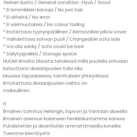
Yleinen kunto / General condition : Hyvä / Good
* Ei lemmikkien karvoja / No pet hair
* Ei virheitä / No error
* Ei värimuutoksia / No colour fading
* Irrotettava tyynynpäällinen / Removable pillow cover
* Vaihdettava sohvan puoli / Changeable sofa side
* Voi olla sänky / Sofa could be bed
* Säilytyspaikka / Storage space
HUOM! Ilmoita tilausta tehdessä millä puolella sohvaan
katsottuna divaanipuolen tulisi olla.
Muussa tapauksessa, toimituksen yhteydessä
ilmoitettuna divaanipuolen vaihto on
maksullinen.
FI
Ilmainen toimitus Helsingin, Espoon ja Vantaan alueella
Ilmainen asennus kokeneen henkilökuntamme kanssa
Puhdistettiin ja desinfioitiin ammattimaisilla koneilla
Tuemme kierrätystä