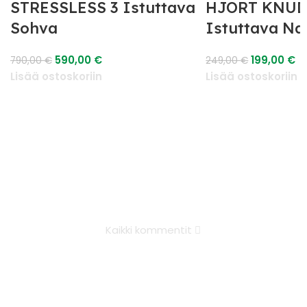
STRESSLESS 3 Istuttava
HJORT KNUD
Sohva
Istuttava N
590,00
€
199,00
€
790,00
€
249,00
€
Lisää ostoskoriin
Lisää ostoskoriin
Kaikki kommentit