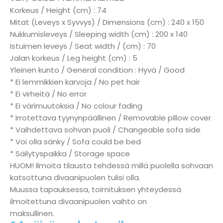
Korkeus / Height (cm) : 74
Mitat (Leveys x Syvvys) / Dimensions (cm) : 240 x 150
Nukkumisleveys / Sleeping width (cm) : 200 x 140
Istuimen leveys / Seat width / (cm) : 70
Jalan korkeus / Leg height (cm) : 5
Yleinen kunto / General condition : Hyvä / Good
* Ei lemmikkien karvoja / No pet hair
* Ei virheitä / No error
* Ei värimuutoksia / No colour fading
* Irrotettava tyynynpäällinen / Removable pillow cover
* Vaihdettava sohvan puoli / Changeable sofa side
* Voi olla sänky / Sofa could be bed
* Säilytyspaikka / Storage space
HUOM! Ilmoita tilausta tehdessä millä puolella sohvaan
katsottuna divaanipuolen tulisi olla.
Muussa tapauksessa, toimituksen yhteydessä
ilmoitettuna divaanipuolen vaihto on
maksullinen.